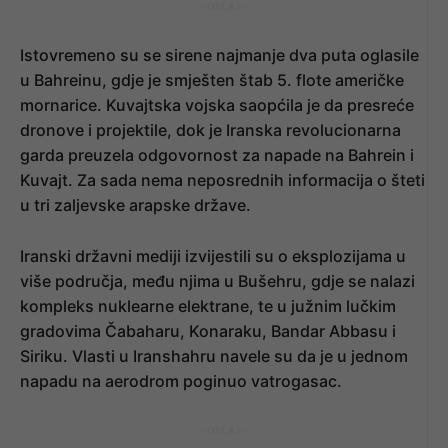
- OGLAS -
Istovremeno su se sirene najmanje dva puta oglasile
u Bahreinu, gdje je smješten štab 5. flote američke
mornarice. Kuvajtska vojska saopćila je da presreće
dronove i projektile, dok je Iranska revolucionarna
garda preuzela odgovornost za napade na Bahrein i
Kuvajt. Za sada nema neposrednih informacija o šteti
u tri zaljevske arapske države.
Iranski državni mediji izvijestili su o eksplozijama u
više područja, među njima u Bušehru, gdje se nalazi
kompleks nuklearne elektrane, te u južnim lučkim
gradovima Čabaharu, Konaraku, Bandar Abbasu i
Siriku. Vlasti u Iranshahru navele su da je u jednom
napadu na aerodrom poginuo vatrogasac.
- OGLAS -