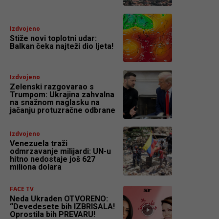
Izdvojeno
Stiže novi toplotni udar:
Balkan čeka najteži dio ljeta!
Izdvojeno
Zelenski razgovarao s
Trumpom: Ukrajina zahvalna
na snažnom naglasku na
jačanju protuzračne odbrane
Izdvojeno
Venezuela traži
odmrzavanje milijardi: UN-u
hitno nedostaje još 627
miliona dolara
FACE TV
Neda Ukraden OTVORENO:
“Devedesete bih IZBRISALA!
Oprostila bih PREVARU!