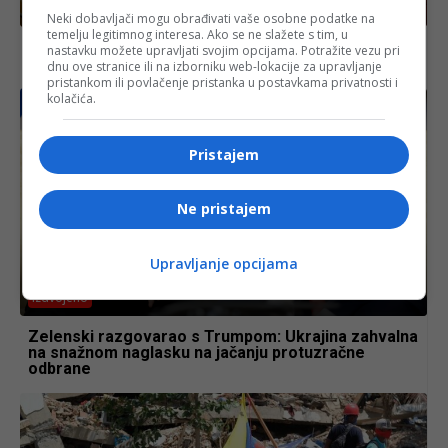
Izdvojeno
Neki dobavljači mogu obrađivati vaše osobne podatke na
temelju legitimnog interesa. Ako se ne slažete s tim, u
Stiže novi toplotni udar: Balkan čeka najteži dio
nastavku možete upravljati svojim opcijama. Potražite vezu pri
ljeta!
dnu ove stranice ili na izborniku web-lokacije za upravljanje
pristankom ili povlačenje pristanka u postavkama privatnosti i
kolačića.
Pristajem
Ne pristajem
Upravljanje opcijama
Izdvojeno
Zelenski razgovarao s Trumpom: Ukrajina zahvalna
na snažnom naglasku na jačanju protuzračne
odbrane