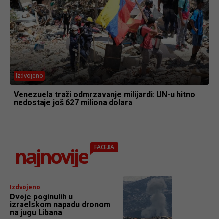
Izdvojeno
Venezuela traži odmrzavanje milijardi: UN-u hitno
nedostaje još 627 miliona dolara
najnovije
FACE.BA
Izdvojeno
Dvoje poginulih u
izraelskom napadu dronom
na jugu Libana