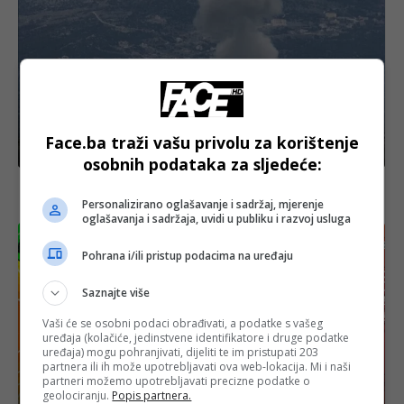
Face.ba traži vašu privolu za korištenje
Izdvojeno
osobnih podataka za sljedeće:
Dvoje poginulih u izraelskom napadu dronom na
jugu Libana
Personalizirano oglašavanje i sadržaj, mjerenje
oglašavanja i sadržaja, uvidi u publiku i razvoj usluga
Pohrana i/ili pristup podacima na uređaju
Saznajte više
Vaši će se osobni podaci obrađivati, a podatke s vašeg
uređaja (kolačiće, jedinstvene identifikatore i druge podatke
uređaja) mogu pohranjivati, dijeliti te im pristupati 203
partnera ili ih može upotrebljavati ova web-lokacija. Mi i naši
partneri možemo upotrebljavati precizne podatke o
geolociranju.
Popis partnera.