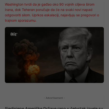
Washington tvrdi da je gađao oko 90 vojnih ciljeva širom
Irana, dok Teheran poručuje da će na svaki novi napad
odgovoriti silom. Uprkos eskalaciji, najavljuju se pregovori o
trajnom sporazumu.
- Advertisement -
Sjedinjene Američke Države rano u četvrtak izvele su