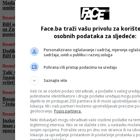
Mađarski komesar Várhelyi negira
umiješanost u špijunsku aferu
Bosanski vjestnik
BiH se smiješi nova šansa za Mundijal?! Iako
Face.ba traži vašu privolu za korišt
su Zmajevi „prokockali“ pobjedu na Kipru,
postoji nada!
osobnih podataka za sljedeće:
Bosanski vjestnik
Personalizirano oglašavanje i sadržaj, mjerenje oglaša
Dodik nakon sastanka s Čovićem: Federaciju
sadržaja, uvidi u publiku i razvoj usluga
BiH treba podijeliti na dva entiteta!
Bosanski vjestnik
Pohrana i/ili pristup podacima na uređaju
Talić Gabriel kroz suze o Halidu Bešliću:
Spasio je mojoj kćerki život! Sejdi je bio cijeli
Saznajte više
svijet!
Vaši će se osobni podaci obrađivati, a podatke s vašeg uređaja
Bosanski vjestnik
jedinstvene identifikatore i druge podatke uređaja) mogu pohra
Bosanci i Hercegovci iz Toronta, parolom
dijeliti te im pristupati 203 partnera ili ih može upotrebljavati
“Jedan je Halid”, oprostili se od bh. legende!
lokacija. Mi i naši partneri možemo upotrebljavati precizne p
geolociranju.
Popis partnera.
Bosanski vjestnik
Neki dobavljači mogu obrađivati vaše osobne podatke na tem
Inzko: Od Sarajeva do Beograda, Halid je
legitimnog interesa. Ako se ne slažete s tim, u nastavku možete
imao pjesme za sve! Ilić: Iskreno sam se nadao
svojim opcijama. Potražite vezu pri dnu ove stranice ili na izb
oporavku…
lokacije za upravljanje pristankom ili povlačenje pristanka u
privatnosti i kolačića.