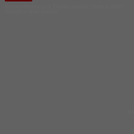
Bosanci i Hercegovci iz Toronta, parolom “Jedan je Halid”,
oprostili se od bh. legende!
HA