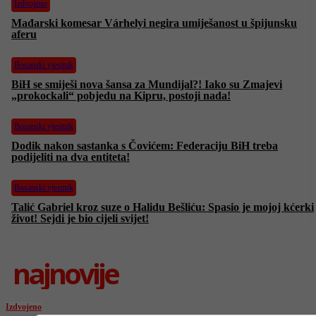
Izdvojeno
Mađarski komesar Várhelyi negira umiješanost u špijunsku
aferu
Bosanski vjestnik
BiH se smiješi nova šansa za Mundijal?! Iako su Zmajevi
„prokockali“ pobjedu na Kipru, postoji nada!
Bosanski vjestnik
Dodik nakon sastanka s Čovićem: Federaciju BiH treba
podijeliti na dva entiteta!
Bosanski vjestnik
Talić Gabriel kroz suze o Halidu Bešliću: Spasio je mojoj kćerki
život! Sejdi je bio cijeli svijet!
najnovije
Izdvojeno