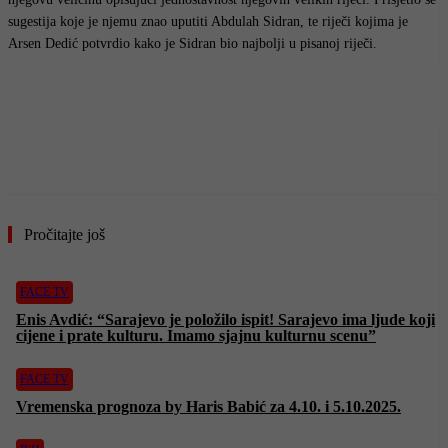
sugestija koje je njemu znao uputiti Abdulah Sidran, te riječi kojima je
Arsen Dedić potvrdio kako je Sidran bio najbolji u pisanoj riječi.
- OGLAS -
Pročitajte još
FACE TV
Enis Avdić: “Sarajevo je položilo ispit! Sarajevo ima ljude koji
cijene i prate kulturu. Imamo sjajnu kulturnu scenu”
FACE TV
Vremenska prognoza by Haris Babić za 4.10. i 5.10.2025.