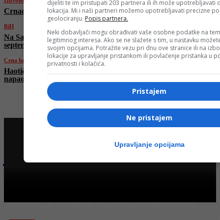
Izdvojeno
dijeliti te im pristupati 203 partnera ili ih može upotrebljavati
lokacija. Mi i naši partneri možemo upotrebljavati precizne p
Crnadak: Počinje borba za oslobođenje RS
geolociranju.
Popis partnera.
BiH
Neki dobavljači mogu obrađivati vaše osobne podatke na tem
Na Sarajevskoj berzi ukupan promet u
legitimnog interesa. Ako se ne slažete s tim, u nastavku možete
septembru veći od dva miliona KM
svojim opcijama. Potražite vezu pri dnu ove stranice ili na izb
lokacije za upravljanje pristankom ili povlačenje pristanka u
Crna hronika
privatnosti i kolačića.
Haotična scena u Doboju: Vozač “fijata”
napao policajca i bio pozitivan na amfetamin
Pristajem
Ne pristajem
Upravljanje opcijama
Najnovije na Face TV
FACE TV
Enis Avdić: “Sarajevo je položilo ispit! Sarajevo ima ljude
koji cijene i prate kulturu. Imamo sjajnu kulturnu scenu”