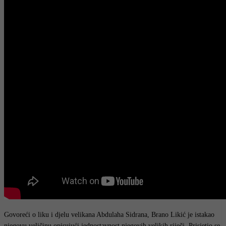
Govoreći o liku i djelu velikana Abdulaha Sidrana, Brano Likić je istakao
njegovu veličinu opisujući jednostavnost njegovih velikih riječi. Prisjetio se