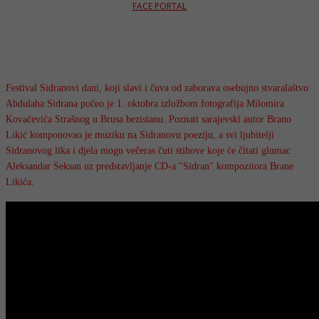
FACE PORTAL
Festival Sidranovi dani, koji slavi i čuva od zaborava osebujno stvaralaštvo
Abdulaha Sidrana počeo je 1. oktobra izložbom fotografija Milomira
Kovačevića Strašnog u Brusa bezistanu. Poznati sarajevski autor Brano
Likić komponovao je muziku na Sidranovu poeziju, a svi ljubitelji
Sidranovog lika i djela mogu večeras čuti stihove koje će čitati glumac
Aleksandar Seksan uz predstavljanje CD-a "Sidran" kompozitora Brane
Likića.