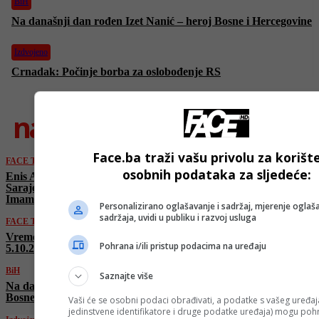
BiH
Na današnji dan rođen Izet Nanić – heroj Bosne i Hercegovine
Izdvojeno
Crnadak: Počinje borba za oslobođenje RS
najnovije
Face.ba traži vašu privolu za korišt
FACE TV
osobnih podataka za sljedeće:
Enis Avdić: “Sarajevo je položilo ispit!
Sarajevo ima ljude koji cijene i prate kulturu.
Imamo sjajnu kulturnu scenu”
Personalizirano oglašavanje i sadržaj, mjerenje oglaša
sadržaja, uvidi u publiku i razvoj usluga
FACE TV
Vremenska prognoza by Haris Babić za 4.10. i
Pohrana i/ili pristup podacima na uređaju
5.10.2025.
BiH
Saznajte više
Na današnji dan rođen Izet Nanić – heroj
Bosne i Hercegovine
Vaši će se osobni podaci obrađivati, a podatke s vašeg uređaja
jedinstvene identifikatore i druge podatke uređaja) mogu pohra