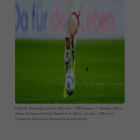
Fußball: Bundesliga, Bayern München - VfB Stuttgart, 7. Spieltag, Allianz
Arena. Stuttgarts Ermedin Demirovic in Aktion. (zu dpa: «VfB in der
Champions League bei Juventus Turin gefordert»)