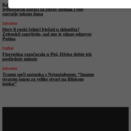
Kako poboljšati probavu i osjećati se lakše:
jednostavni koraci za zdrav stomak i više
energije tokom dana
Izdvojeno
Hoće li ruski čelnici bježati u skloništa?
Zelenskij zaprijetio, sad mu je stigao odgovor
Putina
Fudbal
Fiorentina razočarala u Pisi, Džeko dobio tek
posljednje minute
Izdvojeno
Tramp uoči sastanka s Netanjahuom: “Imamo
stvarnu šansu za velike stvari na Bliskom
istoku”
Najnovije na Face TV