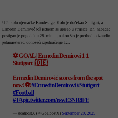
U 5. kolu njemačke Bundeslige, Koln je dočekao Stuttgart, a
Ermedin Demirović još jednom se upisao u strijelce. Bh. napadač
postigao je pogodak u 28. minuti, nakon što je prethodno iznudio
jedanaesterac, donoseći izjednačenje 1:1.
⚽️ GOAL | Ermedin Demirovi 1-1
Stuttgart | 🇩🇪
Ermedin Demirović scores from the spot
now! ⚽️!
#ErmedinDemirovi
#Stuttgart
#Football
#TA
pic.twitter.com/nswE3NR8FE
— goalpostX (@GoalpostX)
September 28, 2025