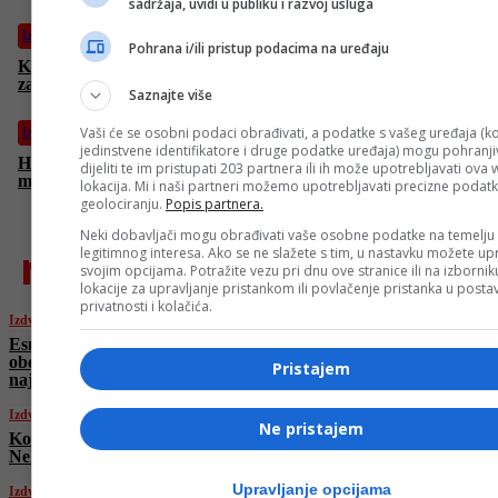
sadržaja, uvidi u publiku i razvoj usluga
Izdvojeno
Pohrana i/ili pristup podacima na uređaju
Kako poboljšati probavu i osjećati se lakše: jednostavni koraci
za zdrav stomak i više energije tokom dana
Saznajte više
Vaši će se osobni podaci obrađivati, a podatke s vašeg uređaja (ko
Izdvojeno
jedinstvene identifikatore i druge podatke uređaja) mogu pohranjiv
Hoće li ruski čelnici bježati u skloništa? Zelenskij zaprijetio, sad
dijeliti te im pristupati 203 partnera ili ih može upotrebljavati ova
mu je stigao odgovor Putina
lokacija. Mi i naši partneri možemo upotrebljavati precizne podat
geolociranju.
Popis partnera.
Neki dobavljači mogu obrađivati vaše osobne podatke na temelju
najnovije
legitimnog interesa. Ako se ne slažete s tim, u nastavku možete upr
svojim opcijama. Potražite vezu pri dnu ove stranice ili na izborni
lokacije za upravljanje pristankom ili povlačenje pristanka u post
privatnosti i kolačića.
Izdvojeno
Esma Dizić, novo bh. plivačko čudo: Prvo
oborila rekord Lane Pudar, sada je pao i
Pristajem
najbolji rezultat Iman Avdić
Izdvojeno
Ne pristajem
Koliko kalorija treba pojesti za jedan obrok:
Neke navike čine razliku
Upravljanje opcijama
Izdvojeno