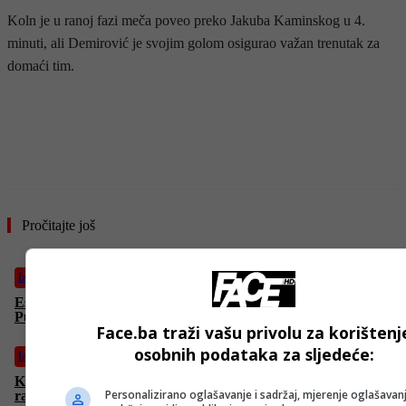
Koln je u ranoj fazi meča poveo preko Jakuba Kaminskog u 4.
minuti, ali Demirović je svojim golom osigurao važan trenutak za
domaći tim.
- OGLAS -
Pročitajte još
Izdvojeno
Esma Dizić, novo bh. plivačko čudo: Prvo oborila rekord Lane
Pudar, sada je pao i najbolji rezultat Iman Avdić
Face.ba traži vašu privolu za korištenj
osobnih podataka za sljedeće:
Izdvojeno
Koliko kalorija treba pojesti za jedan obrok: Neke navike čine
Personalizirano oglašavanje i sadržaj, mjerenje oglašavanj
razliku