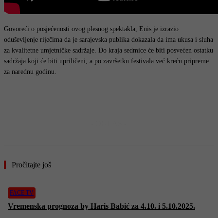
Govoreći o posjećenosti ovog plesnog spektakla, Enis je izrazio
oduševljenje riječima da je sarajevska publika dokazala da ima ukusa i sluha
za kvalitetne umjetničke sadržaje. Do kraja sedmice će biti posvećen ostatku
sadržaja koji će biti upriličeni, a po završetku festivala već kreću pripreme
za narednu godinu.
- OGLAS -
Pročitajte još
FACE TV
Vremenska prognoza by Haris Babić za 4.10. i 5.10.2025.