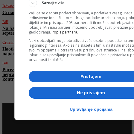
Saznajte više
Izdvojeno
Crnadak: Počinje borba za oslobođenje RS
Vaši će se osobni podaci obrađivati, a podatke s vašeg uređaja
jedinstvene identifikatore i druge podatke uređaja) mogu pohra
BiH
dijeliti te im pristupati 203 partnera ili ih može upotrebljavati
lokacija. Mi i naši partneri možemo upotrebljavati precizne p
Na Sarajevskoj berzi ukupan promet u
geolociranju.
Popis partnera.
septembru veći od dva miliona KM
Neki dobavljači mogu obrađivati vaše osobne podatke na tem
Crna hronika
legitimnog interesa. Ako se ne slažete s tim, u nastavku možete
Haotična scena u Doboju: Vozač “fijata”
svojim opcijama. Potražite vezu pri dnu ove stranice ili na izb
napao policajca i bio pozitivan na amfetamin
lokacije za upravljanje pristankom ili povlačenje pristanka u
privatnosti i kolačića.
BiH
Porezna uprava FBiH: Inspekcije otkrile
nepravilnosti kod gotovo polovine
Pristajem
kontrolisanih obveznika
Ne pristajem
Upravljanje opcijama
Najnovije na Face TV