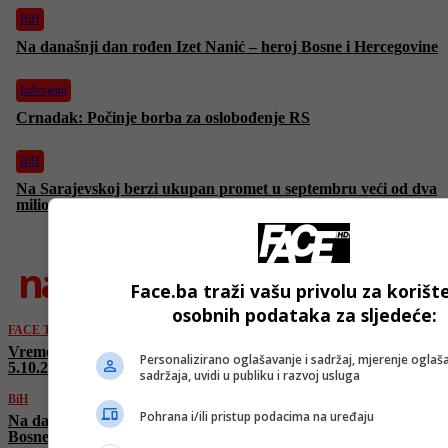
BiH
Na današnji dan rođen Izet Nanić – heroj Bosne i Hercegovine
Izdvojeno
Crnadak: Počinje borba za oslobođenje RS
BiH
Na Sarajevskoj berzi ukupan promet u septembru veći od dva
miliona KM
najnovije
Face.ba traži vašu privolu za korišt
osobnih podataka za sljedeće:
FACE TV
Vremenska prognoza by Haris Babić za 4.10. i
Personalizirano oglašavanje i sadržaj, mjerenje oglaša
5.10.2025.
sadržaja, uvidi u publiku i razvoj usluga
BiH
Pohrana i/ili pristup podacima na uređaju
Na današnji dan rođen Izet Nanić – heroj
Bosne i Hercegovine