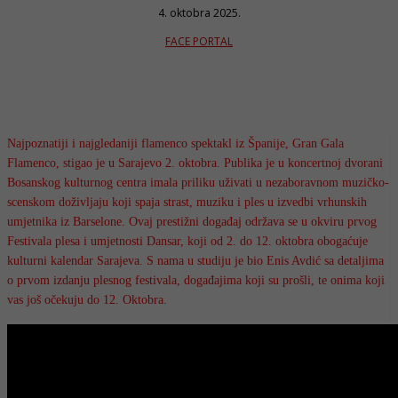
4. oktobra 2025.
FACE PORTAL
Najpoznatiji i najgledaniji flamenco spektakl iz Španije, Gran Gala
Flamenco, stigao je u Sarajevo 2. oktobra. Publika je u koncertnoj dvorani
Bosanskog kulturnog centra imala priliku uživati u nezaboravnom muzičko-
scenskom doživljaju koji spaja strast, muziku i ples u izvedbi vrhunskih
umjetnika iz Barselone. Ovaj prestižni događaj održava se u okviru prvog
Festivala plesa i umjetnosti Dansar, koji od 2. do 12. oktobra obogaćuje
kulturni kalendar Sarajeva. S nama u studiju je bio Enis Avdić sa detaljima
o prvom izdanju plesnog festivala, događajima koji su prošli, te onima koji
vas još očekuju do 12. Oktobra.