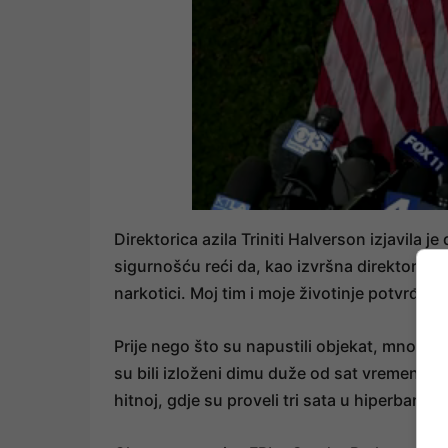
Direktorica azila Triniti Halverson izjavila j
sigurnošću reći da, kao izvršna direktorica
narkotici. Moj tim i moje životinje potvrđeno
Prije nego što su napustili objekat, mnogi ra
su bili izloženi dimu duže od sat vremena, n
hitnoj, gdje su proveli tri sata u hiperbarič