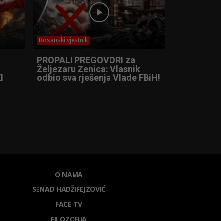
Bosanski vjestnik
PROPALI PREGOVORI za
Željezaru Zenica: Vlasnik
I
odbio sva rješenja Vlade FBiH!
O NAMA
SENAD HADŽIFEJZOVIĆ
FACE TV
FILOZOFIJA