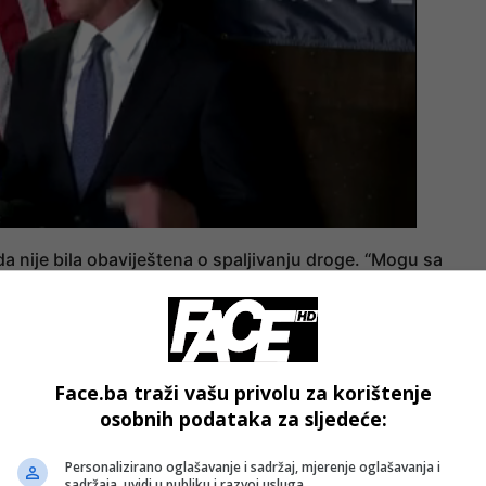
e da nije bila obaviještena o spaljivanju droge. “Mogu sa
, nisam znala da se na licu mjesta uništavaju izuzetno opas
 su bili izloženi metamu”, navela je u saopćenju.
dnici stavili su maske i pomagali u izvlačenju životinja. Nek
Face.ba traži vašu privolu za korištenje
akon čega su osjetili zdravstvene tegobe. Svi su završili na
osobnih podataka za sljedeće:
noj komori kako bi sanirali posljedice udisanja dima.
Personalizirano oglašavanje i sadržaj, mjerenje oglašavanja i
sadržaja, uvidi u publiku i razvoj usluga