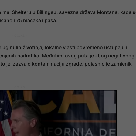
nimal Shelteru u Billingsu, savezna država Montana, kada s
isano i 75 mačaka i pasa.
- OGLAS -
je uginulih životinja, lokalne vlasti povremeno ustupaju i
ijenjenih narkotika. Međutim, ovog puta je zbog negativnog
to je izazvalo kontaminaciju zgrade, pojasnio je zamjenik
- OGLAS -