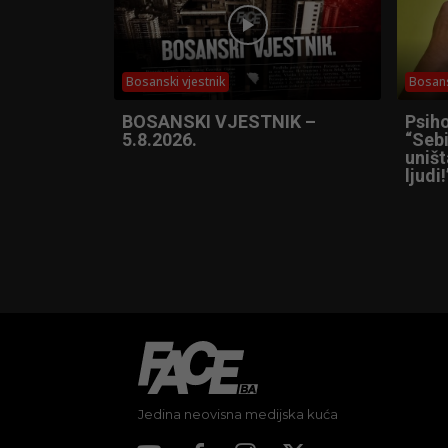
Bosanski vjestnik
Bosans
BOSANSKI VJESTNIK –
Psih
5.8.2026.
“Sebi
uniš
ljudi!
Jedina neovisna medijska kuća