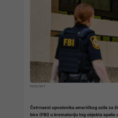
FOTO: NYT
Četrnaest uposlenika američkog azila za živo
biro (FBI) u krematoriju tog objekta spali