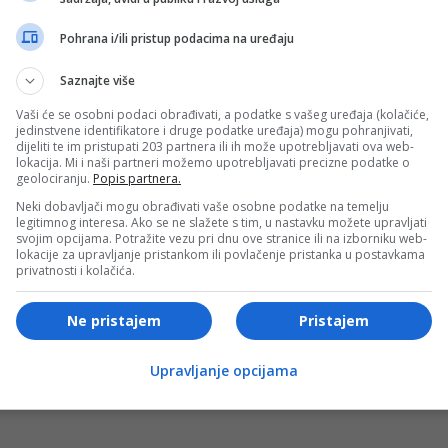
la je da agencija redovno koristi vanjske objekte za
.
Pohrana i/ili pristup podacima na uređaju
Saznajte više
 imale najviše kontakta s dimom dobile veterinarsku pomoć i
osebno prate legla mačića koja su bila zatvorena u prostori
Vaši će se osobni podaci obrađivati, a podatke s vašeg uređaja (kolačiće,
jedinstvene identifikatore i druge podatke uređaja) mogu pohranjivati,
dijeliti te im pristupati 203 partnera ili ih može upotrebljavati ova web-
lokacija. Mi i naši partneri možemo upotrebljavati precizne podatke o
geolociranju.
Popis partnera.
- OGLAS -
Neki dobavljači mogu obrađivati vaše osobne podatke na temelju
legitimnog interesa. Ako se ne slažete s tim, u nastavku možete upravljati
e, a očekuje se da će radovi trajati najmanje dvije sedmic
svojim opcijama. Potražite vezu pri dnu ove stranice ili na izborniku web-
la “srceparajućim” i uputila apel javnosti da pomogne
lokacije za upravljanje pristankom ili povlačenje pristanka u postavkama
privatnosti i kolačića.
a za životinje.
Ne pristajem
Pristajem
- OGLAS -
Upravljanje opcijama