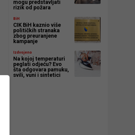
mogu predstavljati
rizik od požara
BiH
CIK BiH kaznio više
političkih stranaka
zbog preuranjene
kampanje
Izdvojeno
Na kojoj temperaturi
peglati odjeću? Evo
šta odgovara pamuku,
svili, vuni i sintetici
ni
i