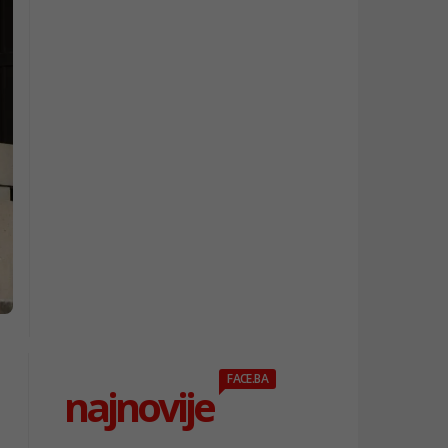
FACE.BA
najnovije