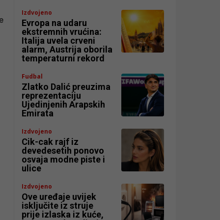
Izdvojeno
e
Evropa na udaru
ekstremnih vrućina:
Italija uvela crveni
alarm, Austrija oborila
temperaturni rekord
Fudbal
Zlatko Dalić preuzima
reprezentaciju
Ujedinjenih Arapskih
Emirata
Izdvojeno
Cik-cak rajf iz
devedesetih ponovo
osvaja modne piste i
ulice
Izdvojeno
Ove uređaje uvijek
isključite iz struje
prije izlaska iz kuće,