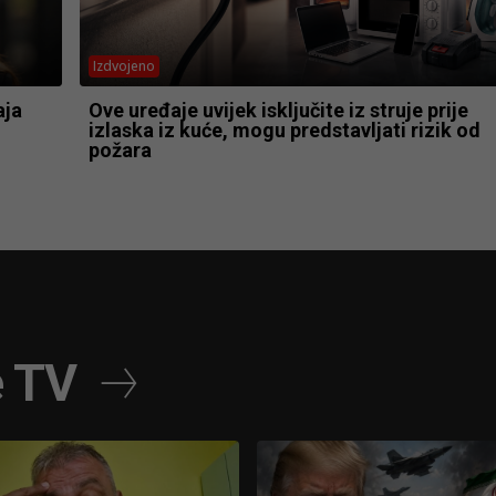
Izdvojeno
aja
Ove uređaje uvijek isključite iz struje prije
izlaska iz kuće, mogu predstavljati rizik od
požara
e TV