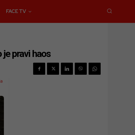
FACE TV
o je pravi haos
la