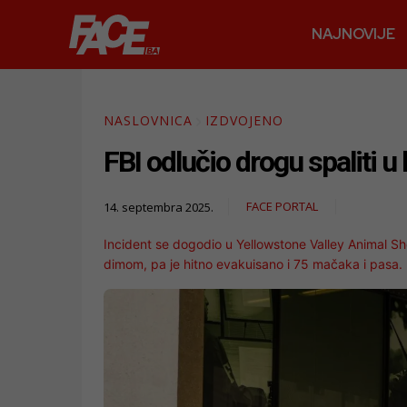
NAJNOVIJE
NASLOVNICA
IZDVOJENO
FBI odlučio drogu spaliti u 
FACE PORTAL
14. septembra 2025.
Incident se dogodio u Yellowstone Valley Animal She
dimom, pa je hitno evakuisano i 75 mačaka i pasa.