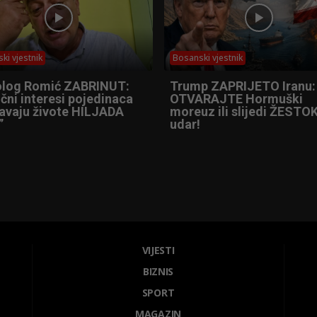
ki vjestnik
Bosanski vjestnik
olog Romić ZABRINUT:
Trump ZAPRIJETO Iranu:
čni interesi pojedinaca
OTVARAJTE Hormuški
tavaju živote HILJADA
moreuz ili slijedi ŽESTOK
”
udar!
VIJESTI
BIZNIS
SPORT
MAGAZIN