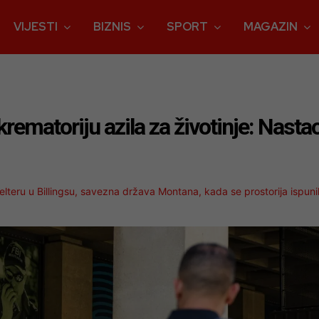
VIJESTI
BIZNIS
SPORT
MAGAZIN
krematoriju azila za životinje: Nasta
lteru u Billingsu, savezna država Montana, kada se prostorija ispuni