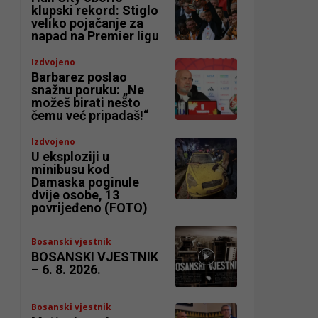
klupski rekord: Stiglo
veliko pojačanje za
napad na Premier ligu
Izdvojeno
Barbarez poslao
snažnu poruku: „Ne
možeš birati nešto
čemu već pripadaš!“
Izdvojeno
U eksploziji u
minibusu kod
Damaska poginule
dvije osobe, 13
povrijeđeno (FOTO)
Bosanski vjestnik
BOSANSKI VJESTNIK
– 6. 8. 2026.
Bosanski vjestnik