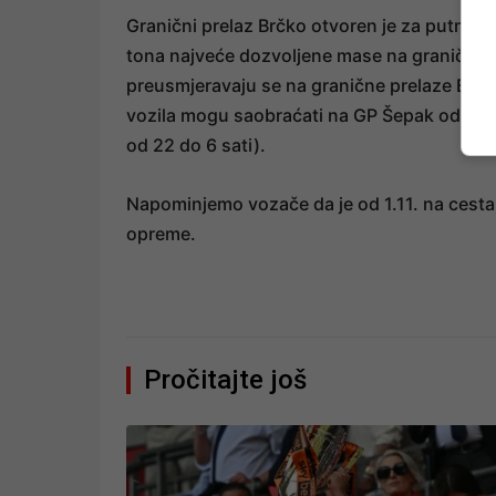
Granični prelaz Brčko otvoren je za putnička
tona najveće dozvoljene mase na graničnom 
preusmjeravaju se na granične prelaze Bratu
vozila mogu saobraćati na GP Šepak od 9 do 
od 22 do 6 sati).
Napominjemo vozače da je od 1.11. na cest
opreme.
Pročitajte još