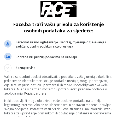
noj cesti Ostrožac – Buturović Polje, saobraćaj je privreme
- OGLAS -
Face.ba traži vašu privolu za korištenje
osobnih podataka za sljedeće:
je se korištenje istih do završetka radova.
Personalizirano oglašavanje i sadržaj, mjerenje oglašavanja i
 A-1 Podlugovi-Sarajevo sjever i Visoko-Kakanj, kao i na
sadržaja, uvidi u publiku i razvoj usluga
vidovići – Vozuća (u mjestu Krivaja), Klašnice – Banja
Pohrana i/ili pristup podacima na uređaju
je (Jablanica – Kosne Luke), Konjic – Jablanica (Ostrožac),
 Gacko – Foča (u Sastavcima), Mostar – Čitluk (na ulazu u
Saznajte više
Vaši će se osobni podaci obrađivati, a podatke s vašeg uređaja (kolačiće,
jedinstvene identifikatore i druge podatke uređaja) mogu pohranjivati,
dijeliti te im pristupati 203 partnera ili ih može upotrebljavati ova web-
čka vozila su kratkotrajna.
lokacija. Mi i naši partneri možemo upotrebljavati precizne podatke o
geolociranju.
Popis partnera.
Neki dobavljači mogu obrađivati vaše osobne podatke na temelju
izlaska i ulaska u zemlje Evropske unije (EES, Entry/Exit
legitimnog interesa. Ako se ne slažete s tim, u nastavku možete upravljati
raničnim prelazima.
svojim opcijama. Potražite vezu pri dnu ove stranice ili na izborniku web-
lokacije za upravljanje pristankom ili povlačenje pristanka u postavkama