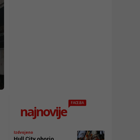
FACE.BA
najnovije
Izdvojeno
Hull City oborio