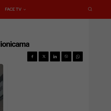
FACE TV
 dionicama