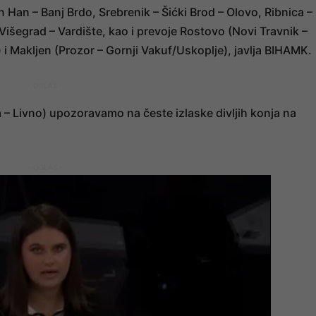
 Han – Banj Brdo, Srebrenik – Šićki Brod – Olovo, Ribnica –
 Višegrad – Vardište, kao i prevoje Rostovo (Novi Travnik –
 i Makljen (Prozor – Gornji Vakuf/Uskoplje), javlja BIHAMK.
- OGLAS -
 – Livno) upozoravamo na česte izlaske divljih konja na
- OGLAS -