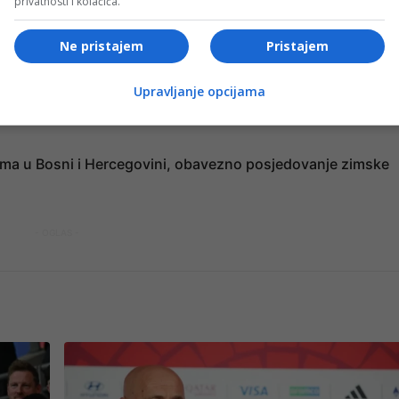
privatnosti i kolačića.
 vozila do 3,5 tone. Zabranjen je saobraćaj za vozila preko
prelazu Karakaj (kod Zvornika). Teretna vozila preko 5 t
Ne pristajem
Pristajem
nac ili Rača, dok autobusi mogu koristiti GP Šepak. Teretn
Upravljanje opcijama
13 sati i od 22 do 6 sati (vikendom mogu prelaziti u termi
ama u Bosni i Hercegovini, obavezno posjedovanje zimske
- OGLAS -