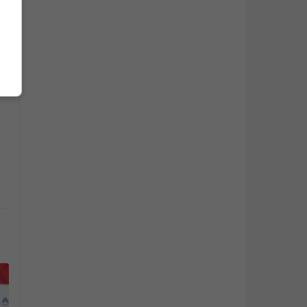
 5
a
nu