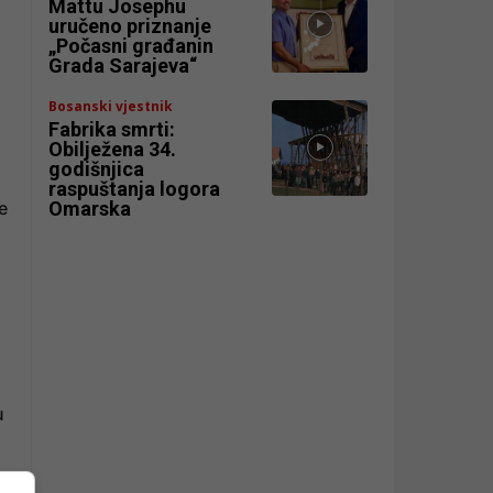
Mattu Josephu
uručeno priznanje
„Počasni građanin
Grada Sarajeva“
Bosanski vjestnik
Fabrika smrti:
Obilježena 34.
godišnjica
raspuštanja logora
Omarska
e
u