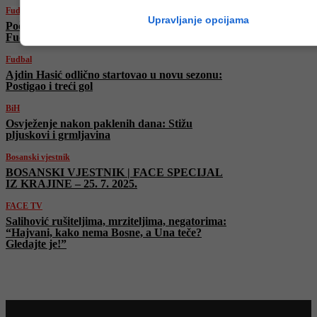
Fudbal
Upravljanje opcijama
Počinje nova sezona domaćeg prvenstva:
Fudbal se vraća na bh. terene
Fudbal
Ajdin Hasić odlično startovao u novu sezonu:
Postigao i treći gol
BiH
Osvježenje nakon paklenih dana: Stižu
pljuskovi i grmljavina
Bosanski vjestnik
BOSANSKI VJESTNIK | FACE SPECIJAL
IZ KRAJINE – 25. 7. 2025.
FACE TV
Salihović rušiteljima, mrziteljima, negatorima:
“Hajvani, kako nema Bosne, a Una teče?
Gledajte je!”