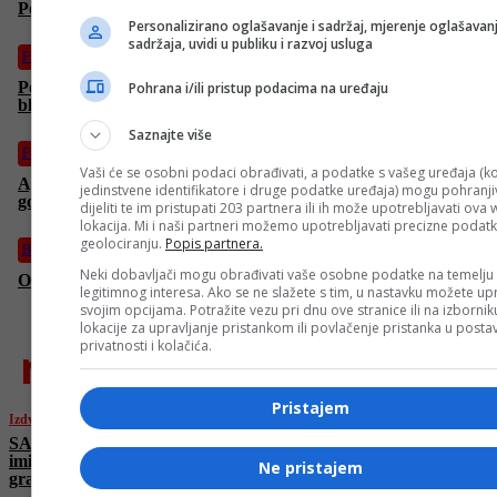
Pojačana kontrola granica
Personalizirano oglašavanje i sadržaj, mjerenje oglašavanj
sadržaja, uvidi u publiku i razvoj usluga
Fudbal
Počinje nova sezona domaćeg prvenstva: Fudbal se vraća na
Pohrana i/ili pristup podacima na uređaju
bh. terene
Saznajte više
Fudbal
Vaši će se osobni podaci obrađivati, a podatke s vašeg uređaja (ko
Ajdin Hasić odlično startovao u novu sezonu: Postigao i treći
jedinstvene identifikatore i druge podatke uređaja) mogu pohranjiv
gol
dijeliti te im pristupati 203 partnera ili ih može upotrebljavati ova
lokacija. Mi i naši partneri možemo upotrebljavati precizne podat
geolociranju.
Popis partnera.
BiH
Neki dobavljači mogu obrađivati vaše osobne podatke na temelju
Osvježenje nakon paklenih dana: Stižu pljuskovi i grmljavina
legitimnog interesa. Ako se ne slažete s tim, u nastavku možete upr
svojim opcijama. Potražite vezu pri dnu ove stranice ili na izborni
lokacije za upravljanje pristankom ili povlačenje pristanka u post
privatnosti i kolačića.
najnovije
Pristajem
Izdvojeno
SAD šalje 1.700 vojnika u pomoć
imigracionim službama: Pojačana kontrola
Ne pristajem
granica