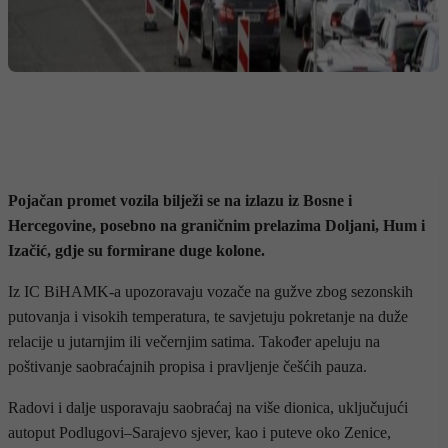
Pojačan promet vozila bilježi se na izlazu iz Bosne i
Hercegovine, posebno na graničnim prelazima Doljani, Hum i
Izačić, gdje su formirane duge kolone.
Iz IC BiHAMK-a upozoravaju vozače na gužve zbog sezonskih
putovanja i visokih temperatura, te savjetuju pokretanje na duže
relacije u jutarnjim ili večernjim satima. Također apeluju na
poštivanje saobraćajnih propisa i pravljenje češćih pauza.
Radovi i dalje usporavaju saobraćaj na više dionica, uključujući
autoput Podlugovi–Sarajevo sjever, kao i puteve oko Zenice,