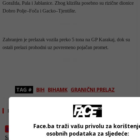
Goražda, Pala i Jablanice. Zbog klizišta posebno su rizične dionice
Dobro Polje–Foča i Gacko–Tjentište.
- OGLAS -
Zabranjen je prelazak vozila preko 5 tona na GP Karakaj, dok su
ostali prelazi prohodni uz povremeno pojačan promet.
- OGLAS -
TAG #
BIH
BIHAMK
GRANIČNI PRELAZ
Pročitajte još
Face.ba traži vašu privolu za korištenj
Izdvojeno
osobnih podataka za sljedeće:
SAD šalje 1.700 vojnika u pomoć imigracionim službama: