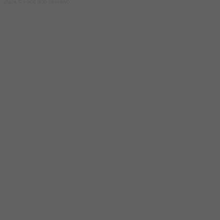
2024 © Face doo Sarajevo