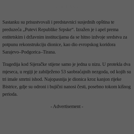
- OGLAS -
Sastanku su prisustvovali i predstavnici susjednih opština te
preduzeća „Putevi Republike Srpske“. Izražen je i apel prema
entitetskim i državnim institucijama da se hitno izdvoje sredstva za
potpunu rekonstrukciju dionice, kao dio evropskog koridora
Sarajevo–Podgorica–Tirana.
Tragedija kod Sijeračke stijene samo je jedna u nizu. U protekla dva
mjeseca, u regiji je zabilježeno 53 saobraćajnih nezgoda, od kojih su
tri imale smrtni ishod. Najopasnija je dionica kroz kanjon rijeke
Bistrice, gdje su odroni i bujični nanosi česti, posebno tokom kišnog
perioda.
- Advertisement -