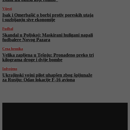
Vijesti
Isak i Omerbašić o borbi protiv poreskih utaja
i suzbijanju sive ekonomije
Fudbal
Skandal u Poljskoj: Maskirani huligani napali
fudbalere Novog Pazara
Crna hronika
Velika zapljena u Tešnju: Pronađeno preko tri
kilograma droge i dvije bombe
Izdvojeno
Ukrajinski vojni pilot uhapšen zbog špijunaže
za Rusiju: Odao lokacije F-16 aviona
Najnovije na Face TV