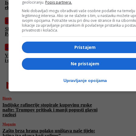
geolociranju.
Popis partnera.
Isak i Omerbašić o borbi protiv poreskih utaja i suzbijanju sive
ekonomije
Neki dobavljači mogu obrađivati vaše osobne podatke na temelju
legitimnog interesa. Ako se ne slažete s tim, u nastavku možete upr
svojim opcijama. Potražite vezu pri dnu ove stranice ili na izborni
Fudbal
lokacije za upravljanje pristankom ili povlačenje pristanka u post
Skandal u Poljskoj: Maskirani huligani napali fudbalere Novog
privatnosti i kolačića.
Pazara
Pristajem
Crna hronika
Velika zapljena u Tešnju: Pronađeno preko tri kilograma droge
i dvije bombe
Ne pristajem
najnovije
Upravljanje opcijama
Biznis
Indijske rafinerije stopirale kupovinu ruske
nafte: Trumpov pritisak i manji popusti glavni
razlozi
Magazin
Zašto brza hrana polako uništava naše tijelo:
Istina iza okusa koji volimo”