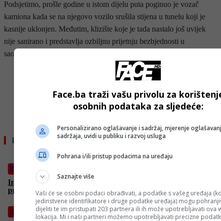
Podsjetimo, prošle godine u istom dijelu puta poginuo je vozač
kamiona kada se na njegovo vozilo srušila stijena u tunelu koji je
kasnije uklonjen. Međutim, klizište koje je tada nastalo još uvijek
nije sanirano i predstavlja ozbiljnu prijetnju bezbjednosti u
saobraćaju.
- OGLAS -
Face.ba traži vašu privolu za korištenj
osobnih podataka za sljedeće:
Personalizirano oglašavanje i sadržaj, mjerenje oglašavanj
sadržaja, uvidi u publiku i razvoj usluga
Pročitajte još
Pohrana i/ili pristup podacima na uređaju
Biznis
Saznajte više
Indijske rafinerije stopirale kupovinu ruske nafte: Trumpov
pritisak i manji popusti glavni razlozi
Vaši će se osobni podaci obrađivati, a podatke s vašeg uređaja (ko
jedinstvene identifikatore i druge podatke uređaja) mogu pohranjiv
dijeliti te im pristupati 203 partnera ili ih može upotrebljavati ova
Vijesti
lokacija. Mi i naši partneri možemo upotrebljavati precizne podat