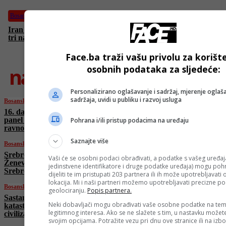
Bosanski vjestnik
Iran uništava dijelove Tel Aviva! Ajatolah Khamenei imenovao
tri nasljednika i novi lanac komande!
Face.ba traži vašu privolu za korišt
najnovije
osobnih podataka za sljedeće:
Personalizirano oglašavanje i sadržaj, mjerenje oglaša
sadržaja, uvidi u publiku i razvoj usluga
Bosanski vjestnik
16. dani BHAAAS-a: Održan inspirativan
panel na temu “Žene u medicini: osnaživanje i
Pohrana i/ili pristup podacima na uređaju
ravnoteža”
Saznajte više
Bosanski vjestnik
Srebreničanin Šukrija Meholjić osvaja
Vaši će se osobni podaci obrađivati, a podatke s vašeg uređaja
Ženevu! “Pred UN-om se sjećamo genocida u
jedinstvene identifikatore i druge podatke uređaja) mogu pohra
Srebrenici!”
dijeliti te im pristupati 203 partnera ili ih može upotrebljavati
lokacija. Mi i naši partneri možemo upotrebljavati precizne p
Bosanski vjestnik
geolociranju.
Popis partnera.
Sastanak Arapske lige: “Izrael nas gura u
Neki dobavljači mogu obrađivati vaše osobne podatke na tem
katastrofu!” Fidan: “Balkan je dio islamske
legitimnog interesa. Ako se ne slažete s tim, u nastavku možete
civilizacije!”
svojim opcijama. Potražite vezu pri dnu ove stranice ili na izb