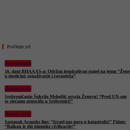
- OGLAS -
Pročitajte još
Bosanski vjestnik
16. dani BHAAAS-a: Održan inspirativan panel na temu “Žene
u medicini: osnaživanje i ravnoteža”
Bosanski vjestnik
Srebreničanin Šukrija Meholjić osvaja Ženevu! “Pred UN-om
se sjećamo genocida u Srebrenici!”
Bosanski vjestnik
Sastanak Arapske lige: “Izrael nas gura u katastrofu!” Fidan:
“Balkan je dio islamske civilizacije!”