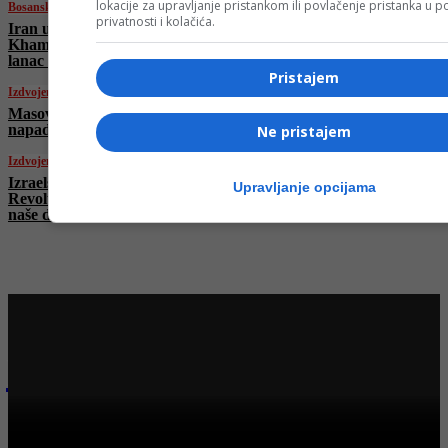
lokacije za upravljanje pristankom ili povlačenje pristanka u
Bosanski vjestnik
privatnosti i kolačića.
Iran uništava dijelove Tel Aviva! Ajatolah
Khamenei imenovao tri nasljednika i novi
lanac komande!
Pristajem
Izdvojeno
Masovni protest u Londonu protiv izraelskih
napada na Iran i Gazu
Ne pristajem
Izdvojeno
Izraelski šef diplomatije: “Iranska
Upravljanje opcijama
Revolucionarna garda pokušala je napasti
naše državljane na Kipru”
Najnovije na Face TV
Bosanski vjestnik