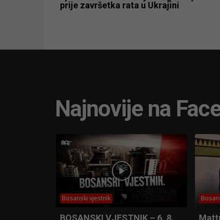
prije završetka rata u Ukrajini
Najnovije na Fac
Bosanski vjestnik
Bosans
BOSANSKI VJESTNIK – 6. 8.
Matt