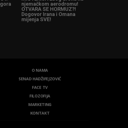
ogora
njemačkom aerodromu!
OTVARA SE HORMUZ?!
Dogovor Irana i Omana
mijenja SVE!
O NAMA
SENAD HADŽIFEJZOVIĆ
FACE TV
FILOZOFIJA
MARKETING
KONTAKT