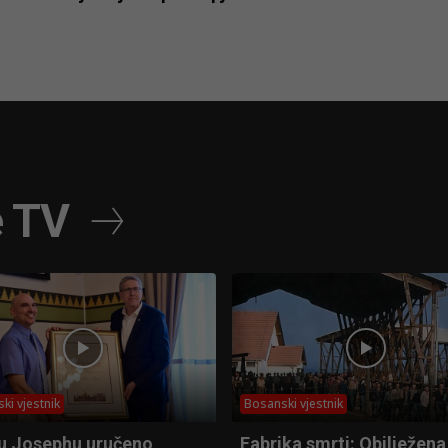
e TV
ki vjestnik
Bosanski vjestnik
u Josephu uručeno
Fabrika smrti: Obilježena