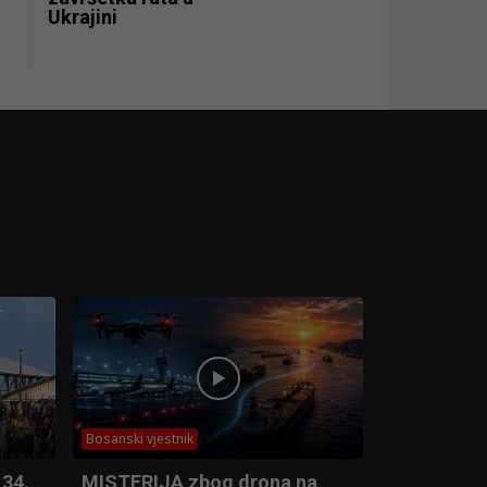
Ukrajini
Bosanski vjestnik
 34.
MISTERIJA zbog drona na