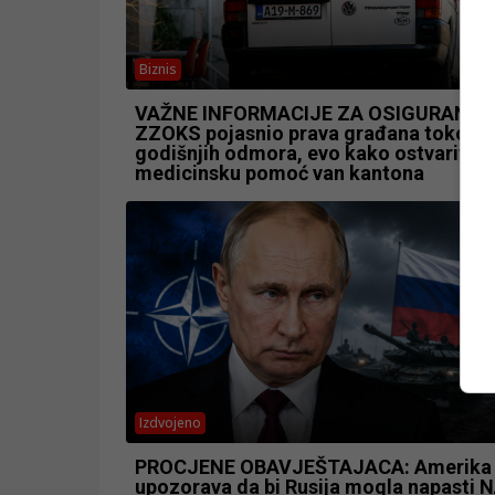
Biznis
VAŽNE INFORMACIJE ZA OSIGURANIKE
ZZOKS pojasnio prava građana tokom
godišnjih odmora, evo kako ostvariti hi
medicinsku pomoć van kantona
Izdvojeno
PROCJENE OBAVJEŠTAJACA: Amerika
upozorava da bi Rusija mogla napasti 