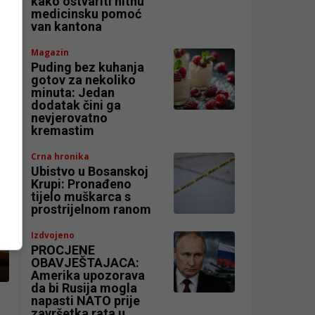
kako ostvariti hitnu
medicinsku pomoć
van kantona
Magazin
Puding bez kuhanja
gotov za nekoliko
minuta: Jedan
dodatak čini ga
nevjerovatno
kremastim
Crna hronika
Ubistvo u Bosanskoj
Krupi: Pronađeno
tijelo muškarca s
prostrijelnom ranom
Izdvojeno
PROCJENE
OBAVJEŠTAJACA:
Amerika upozorava
da bi Rusija mogla
napasti NATO prije
završetka rata u