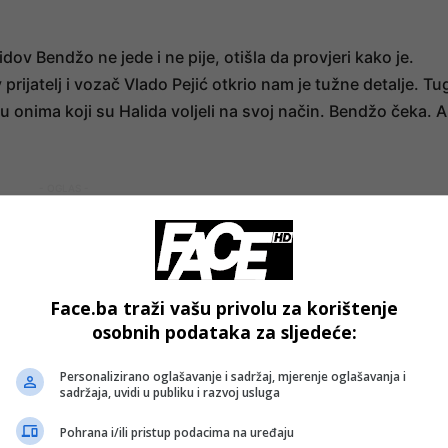
ov Bendžo ne jede i ne pije, otišla da provjeri kako je.
prijatelj i vozač Vlado Pejić otkrio nam je tužne detalje. Tu
u onima koji su Halida voljeli na svoj način. Bendžo čeka. A
- OGLAS -
Face.ba traži vašu privolu za korištenje
osobnih podataka za sljedeće:
Personalizirano oglašavanje i sadržaj, mjerenje oglašavanja i
sadržaja, uvidi u publiku i razvoj usluga
Pohrana i/ili pristup podacima na uređaju