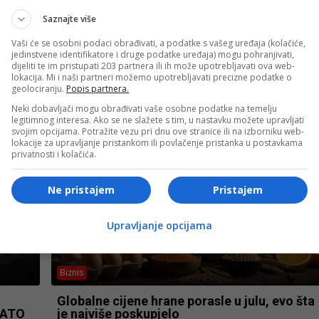
Saznajte više
Vaši će se osobni podaci obrađivati, a podatke s vašeg uređaja (kolačiće,
Crna hronika
jedinstvene identifikatore i druge podatke uređaja) mogu pohranjivati,
dijeliti te im pristupati 203 partnera ili ih može upotrebljavati ova web-
:
Ubistvo u Bosanskoj Krupi: Pronađeno tijelo
lokacija. Mi i naši partneri možemo upotrebljavati precizne podatke o
muškarca s prostrijelnom ranom
geolociranju.
Popis partnera.
tnu
Neki dobavljači mogu obrađivati vaše osobne podatke na temelju
legitimnog interesa. Ako se ne slažete s tim, u nastavku možete upravljati
svojim opcijama. Potražite vezu pri dnu ove stranice ili na izborniku web-
lokacije za upravljanje pristankom ili povlačenje pristanka u postavkama
privatnosti i kolačića.
Ne pristajem
Pristajem
Upravljanje opcijama
Biznis
Globalne cijene hrane porasle u julu, evo šta
NATO
je najviše poskupjelo