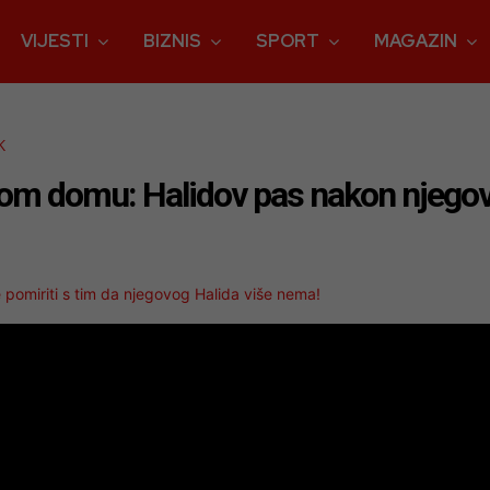
VIJESTI
BIZNIS
SPORT
MAGAZIN
K
m domu: Halidov pas nakon njegove 
pomiriti s tim da njegovog Halida više nema!