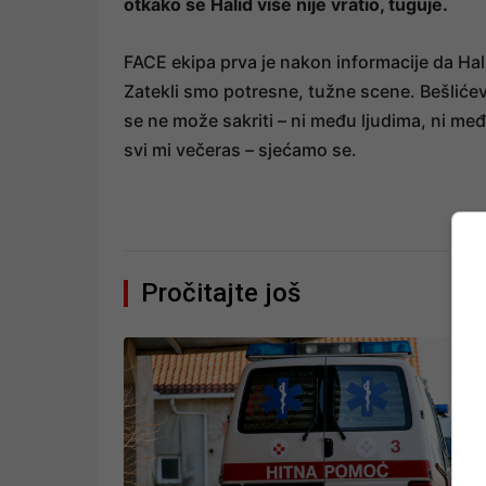
otkako se Halid više nije vratio, tuguje.
FACE ekipa prva je nakon informacije da Halid
Zatekli smo potresne, tužne scene. Bešlićev 
se ne može sakriti – ni među ljudima, ni međ
svi mi večeras – sjećamo se.
Pročitajte još