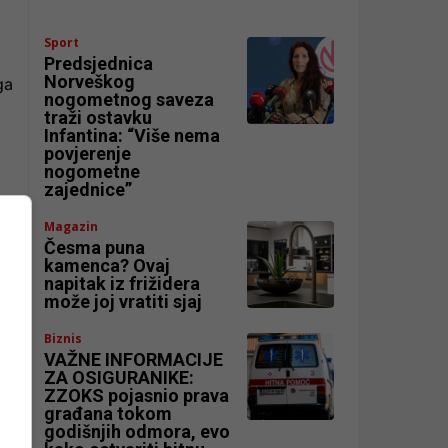
Sport
Predsjednica
Norveškog
ga
nogometnog saveza
traži ostavku
Infantina: “Više nema
povjerenje
nogometne
zajednice”
Magazin
Česma puna
kamenca? Ovaj
napitak iz frižidera
može joj vratiti sjaj
Biznis
VAŽNE INFORMACIJE
ZA OSIGURANIKE:
ZZOKS pojasnio prava
građana tokom
godišnjih odmora, evo