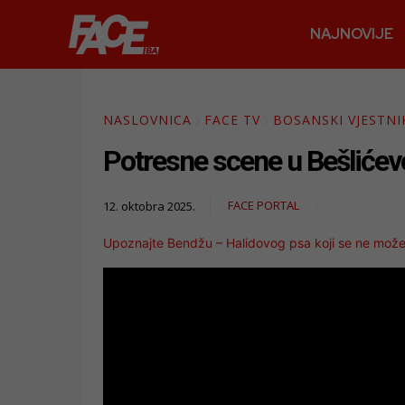
NAJNOVIJE
NASLOVNICA
FACE TV
BOSANSKI VJESTNI
Potresne scene u Bešlićevo
FACE PORTAL
12. oktobra 2025.
Upoznajte Bendžu – Halidovog psa koji se ne može 