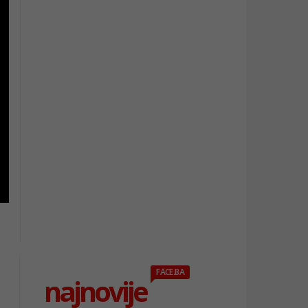
FACE.BA
najnovije