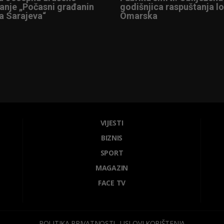
anje „Počasni građanin
godišnjica raspuštanja l
a Sarajeva“
Omarska
VIJESTI
BIZNIS
SPORT
MAGAZIN
FACE TV
POLITIKA PRIVATNOSTI
USLOVI KORIŠTENJA