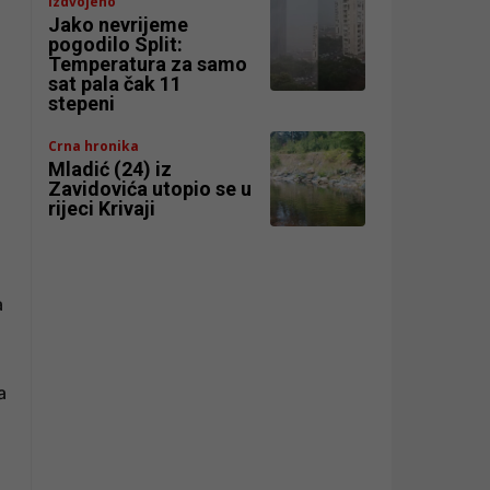
Izdvojeno
Jako nevrijeme
pogodilo Split:
Temperatura za samo
sat pala čak 11
stepeni
Crna hronika
Mladić (24) iz
Zavidovića utopio se u
rijeci Krivaji
a
a