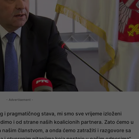
- Advertisement -
g i pragmatičnog stava, mi smo sve vrijeme izloženi
dimo i od strane naših koalicionih partnera. Zato ćemo u
sa našim članstvom, a onda ćemo zatražiti i razgovore sa
a i otvorenim pitanjima koja postoje u našim odnosima”,