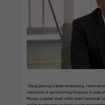
“Zbog jednog krajnje umjerenog, racionalno
napadima iz opozicionog korpusa, a sada vi
Pazaru u petak imati veliki radni sastanak 
našim partnerima iz vlasti o svim problemim