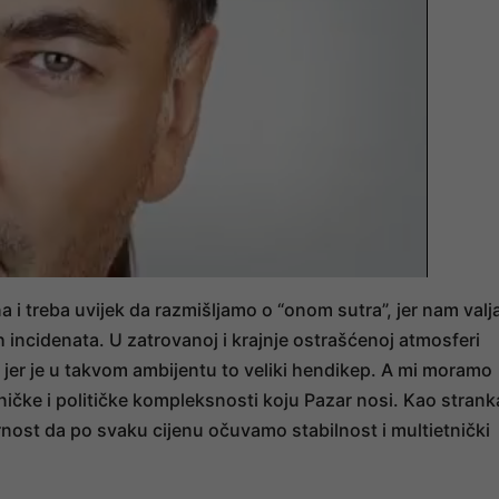
 i treba uvijek da razmišljamo o “onom sutra”, jer nam valj
h incidenata. U zatrovanoj i krajnje ostrašćenoj atmosferi
n jer je u takvom ambijentu to veliki hendikep. A mi moramo
čke i političke kompleksnosti koju Pazar nosi. Kao strank
nost da po svaku cijenu očuvamo stabilnost i multietnički