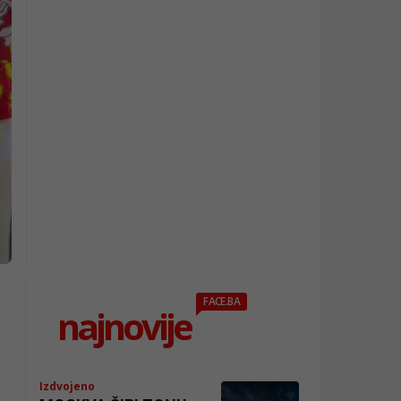
FACE.BA
najnovije
Izdvojeno