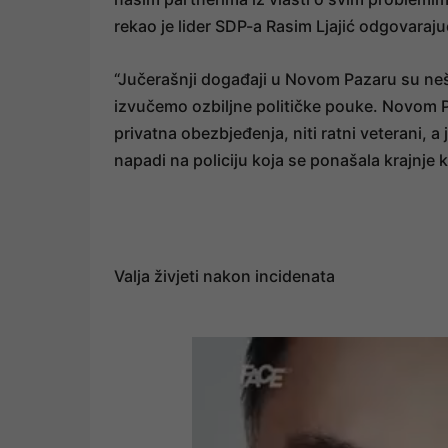
rekao je lider SDP-a Rasim Ljajić odgovaraj
“Jučerašnji događaji u Novom Pazaru su nešt
izvučemo ozbiljne političke pouke. Novom 
privatna obezbjeđenja, niti ratni veterani, a 
napadi na policiju koja se ponašala krajnje 
Valja živjeti nakon incidenata