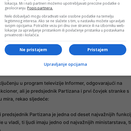
A proteklih dana i mjeseci bilo je i te kako pretjerivanja i u
lokacija. Mi i naši partneri možemo upotrebljavati precizne podatke o
geolociranju.
Popis partnera.
Neki dobavljači mogu obrađivati vaše osobne podatke na temelju
legitimnog interesa. Ako se ne slažete s tim, u nastavku možete upravljati
- OGLAS -
svojim opcijama. Potražite vezu pri dnu ove stranice ili na izborniku web-
lokacije za upravljanje pristankom ili povlačenje pristanka u postavkama
privatnosti i kolačića.
Ne pristajem
Pristajem
lu “jedina relevantna multietnička stranka u tom regionu od
u Pazar u proteklom periodu žele da nam drže predavanja o
Upravljanje opcijama
ljučenju u program televizije Informer, odgovarajući na
unkcioner, ali je predsjednik Partizana i prvi čovjek stranke s
 mira, rekao sljedeće:
i predsjednik Partizana je jedna od deset najvažnijih funkci
de u vladi, ti ljudi imaju jedno od najvažnijih ministarstava, t
.