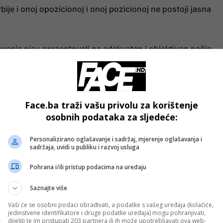
rbije i onoj opozicionoj i onoj pozicionoj ne postoji jasna
ešavanja nisu prezentovali na adekvatan i objektivan način,
 prvobitni studentski protest je vremenom poprimio obrise
nskih i političkih aktivista koje mi svi dobro znamo i koji 
na povod i razlog. Manje više se radi, u 90 posto slučaja, o
Face.ba traži vašu privolu za korištenje
osobnih podataka za sljedeće:
ja lokalne vlasti, a potom i preuzimanje vlasti u Pazaru. Borba
Personalizirano oglašavanje i sadržaj, mjerenje oglašavanja i
 u Srbiji su samo smokvin list koji treba da prikrije ove
sadržaja, uvidi u publiku i razvoj usluga
vista koji se u nedostatku vlastite podrške kriju iza
Pohrana i/ili pristup podacima na uređaju
da sve prebace na osjetljiv međunacionalni teren je provid
ađanin Novog Pazara koji će u to povjerovati. U teškim, ratni
Saznajte više
aku bez ijednog incidenta na etničkoj osnovi zahvaljujuć
Vaši će se osobni podaci obrađivati, a podatke s vašeg uređaja (kolačiće,
zumijemo, Pazar nije neka oaza bratstva-jedinstva, ali nije
jedinstvene identifikatore i druge podatke uređaja) mogu pohranjivati,
dijeliti te im pristupati 203 partnera ili ih može upotrebljavati ova web-