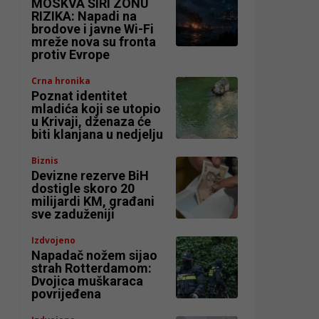
MOSKVA ŠIRI ZONU
RIZIKA: Napadi na
brodove i javne Wi-Fi
mreže nova su fronta
protiv Evrope
Crna hronika
Poznat identitet
mladića koji se utopio
u Krivaji, dženaza će
biti klanjana u nedjelju
Biznis
Devizne rezerve BiH
dostigle skoro 20
milijardi KM, građani
sve zaduženiji
Izdvojeno
Napadač nožem sijao
strah Rotterdamom:
Dvojica muškaraca
povrijeđena