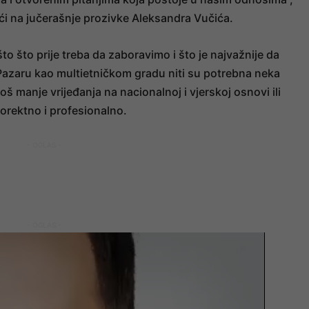
ući na jučerašnje prozivke Aleksandra Vučića.
o što prije treba da zaboravimo i što je najvažnije da
Pazaru kao multietničkom gradu niti su potrebna neka
još manje vrijeđanja na nacionalnoj i vjerskoj osnovi ili
korektno i profesionalno.
- OGLAS -
- OGLAS -