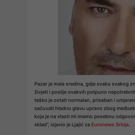
Pazar je mala sredina, gdje svako svakog zna
živjeti i poslije ovakvih potpuno nepotrebni
teško je ostati normalan, priseban i umjere
sačuvati hladnu glavu upravo zbog međuetni
koja je na vlasti mi imamo posebnu odgovor
sklad”, izjavio je Ljajić za
Euronews Srbija
.