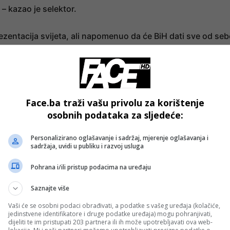
 – kazao je selektor.
prezentacija svijeta, ali napomenuo da će BiH dati sve od seb
lo kakve riječi na njih, znamo da se radi o jednoj od najbolji
mo sve od sebe. Učinit ćemo da ponovimo pristup iz
Face.ba traži vašu privolu za korištenje
nivou i tu se momcima ne može ništa prigovoriti. Iskreno,
osobnih podataka za sljedeće:
oncentraciju prilikom realizacije, što nas je koštalo u
rac.
Personalizirano oglašavanje i sadržaj, mjerenje oglašavanja i
sadržaja, uvidi u publiku i razvoj usluga
- OGLAS -
Pohrana i/ili pristup podacima na uređaju
ca da se utakmica igra u Sarajevu, gdje očekuje da će
Saznajte više
Vaši će se osobni podaci obrađivati, a podatke s vašeg uređaja (kolačiće,
jedinstvene identifikatore i druge podatke uređaja) mogu pohranjivati,
vjeruje da će Island uprkos prvom mjestu u grupi doći u
dijeliti te im pristupati 203 partnera ili ih može upotrebljavati ova web-