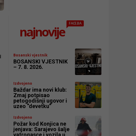
FACE.BA
najnovije
Bosanski vjestnik
d
BOSANSKI VJESTNIK
– 7. 8. 2026.
Izdvojeno
Baždar ima novi klub:
Zmaj potpisao
petogodišnji ugovor i
uzeo “devetku”
Izdvojeno
Požar kod Konjica ne
jenjava: Sarajevo šalje
vatrogasce i vozila u