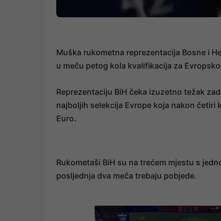
Muška rukometna reprezentacija Bosne i Her
u meču petog kola kvalifikacija za Evropsk
Reprezentaciju BiH čeka izuzetno težak zada
najboljih selekcija Evrope koja nakon četiri
Euro.
Rukometaši BiH su na trećem mjestu s jedno
posljednja dva meča trebaju pobjede.