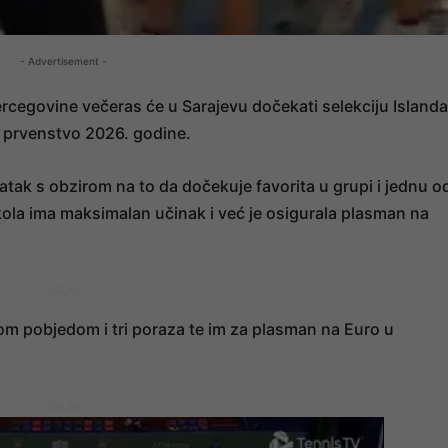
- Advertisement -
cegovine večeras će u Sarajevu dočekati selekciju Islanda
o prvenstvo 2026. godine.
tak s obzirom na to da dočekuje favorita u grupi i jednu o
 kola ima maksimalan učinak i već je osigurala plasman na
- OGLAS -
m pobjedom i tri poraza te im za plasman na Euro u
- OGLAS -