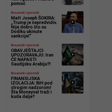
pomoć
Bosanski vjestnik
Matt Joseph ŠOKIRA:
„Trump je nepredvidiv.
Nije dobro što su
Dodiku ukinute
sankcije!“
Bosanski vjestnik
OBAVJEŠTAJCI
UPOZORAVAJU: Iran
ĆE NAPASTI
Saudijsku Arabiju?!
Bosanski vjestnik
FINANSIJSKA
IZOLACIJA: BiH pod
strogim nadzorom!
Šta Moneyval traži i
kuda dalje?