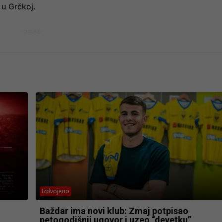
 u Grčkoj.
- OGLAS -
Izdvojeno
Baždar ima novi klub: Zmaj potpisao
petogodišnji ugovor i uzeo “devetku”