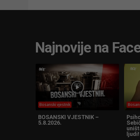
Najnovije na Fac
Bosanski vjestnik
Bosans
BOSANSKI VJESTNIK –
Psih
5.8.2026.
Sebič
uniš
ljudi!