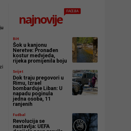
FACE.BA
najnovije
ju
BiH
Šok u kanjonu
Neretve: Pronađen
kostur medvjeda,
rijeka promijenila boju
zi
Svijet
Dok traju pregovori u
Rimu, Izrael
bombarduje Liban: U
napadu poginula
jedna osoba, 11
ranjenih
Fudbal
Revolucija se
nastavlja: UEFA