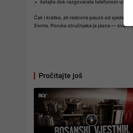
šetajte dok razgovarate telefonom umjest
Čak i kratke, ali redovne pauze od sjedenja m
života. Poruka stručnjaka je jasna — svaki 
Pročitajte još