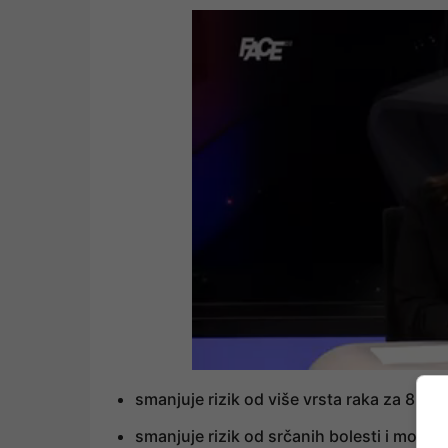
smanjuje rizik od više vrsta raka za 8 do
smanjuje rizik od srčanih bolesti i možd