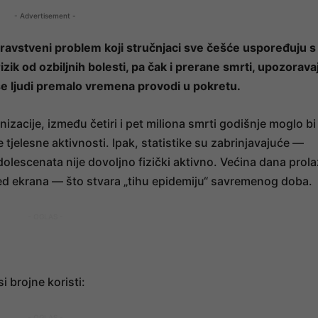
- Advertisement -
zdravstveni problem koji stručnjaci sve češće uspoređuju s
ik od ozbiljnih bolesti, pa čak i prerane smrti, upozorava
iše ljudi premalo vremena provodi u pokretu.
acije, između četiri i pet miliona smrti godišnje moglo bi
tjelesne aktivnosti. Ipak, statistike su zabrinjavajuće —
dolescenata nije dovoljno fizički aktivno. Većina dana prola
red ekrana — što stvara „tihu epidemiju“ savremenog doba.
- OGLAS -
 brojne koristi:
- OGLAS -