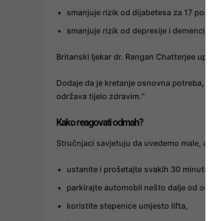
smanjuje rizik od dijabetesa za 17 posto,
smanjuje rizik od depresije i demencije z
Britanski ljekar dr. Rangan Chatterjee upoz
Dodaje da je kretanje osnovna potreba, a ne 
održava tijelo zdravim.“
Kako reagovati odmah?
Stručnjaci savjetuju da uvedemo male, ali 
ustanite i prošetajte svakih 30 minuta,
parkirajte automobil nešto dalje od odred
koristite stepenice umjesto lifta,