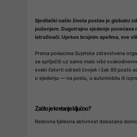
Sjedilački način života postao je globalni 
pušenjem. Dugotrajno sjedenje povećava riz
istraživači. Uprkos brojnim apelima, sve v
Prema podacima Svjetske zdravstvene organiz
se spriječiti uz samo malo više svakodnevne 
svaki četvrti odrasli čovjek i čak 80 posto a
u sjedenju — na poslu, u automobilu ili isp
Zašto je kretanje ključno?
Redovna tjelesna aktivnost dokazano donosi