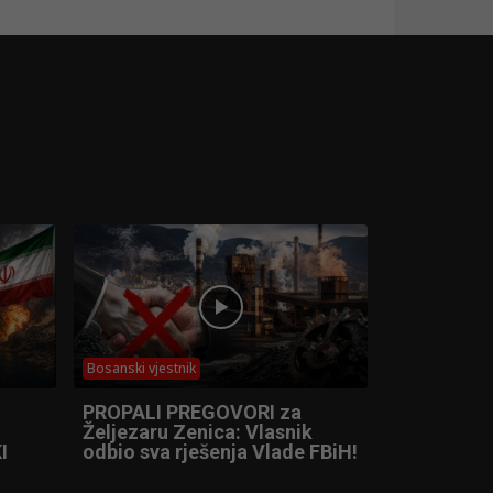
Bosanski vjestnik
PROPALI PREGOVORI za
Željezaru Zenica: Vlasnik
I
odbio sva rješenja Vlade FBiH!