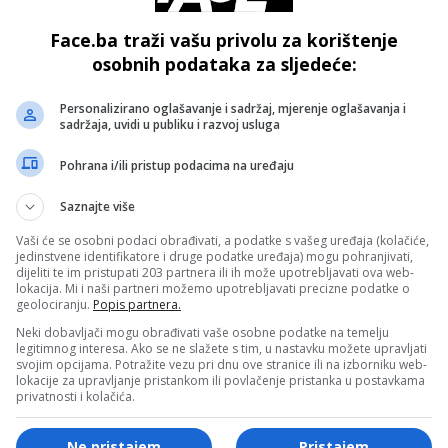
Face.ba traži vašu privolu za korištenje
osobnih podataka za sljedeće:
a 28 do 32 posto.
Personalizirano oglašavanje i sadržaj, mjerenje oglašavanja i
orava:
sadržaja, uvidi u publiku i razvoj usluga
Pohrana i/ili pristup podacima na uređaju
luksuz: „Ništa ne bi smjelo stajati između nas i pokreta koj
Saznajte više
Vaši će se osobni podaci obrađivati, a podatke s vašeg uređaja (kolačiće,
jedinstvene identifikatore i druge podatke uređaja) mogu pohranjivati,
dijeliti te im pristupati 203 partnera ili ih može upotrebljavati ova web-
lokacija. Mi i naši partneri možemo upotrebljavati precizne podatke o
značajne promjene u svakodnevni život:
geolociranju.
Popis partnera.
Neki dobavljači mogu obrađivati vaše osobne podatke na temelju
legitimnog interesa. Ako se ne slažete s tim, u nastavku možete upravljati
svojim opcijama. Potražite vezu pri dnu ove stranice ili na izborniku web-
išta,
lokacije za upravljanje pristankom ili povlačenje pristanka u postavkama
privatnosti i kolačića.
Ne pristajem
Pristajem