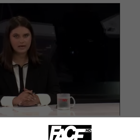
 28 posto,
anog udara za 19 posto,