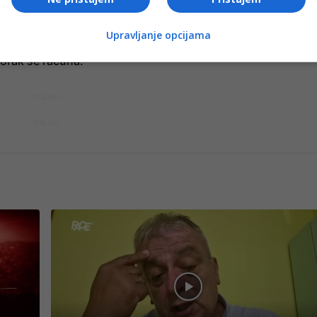
o da sjedite.
Upravljanje opcijama
ogu značajno smanjiti rizik od bolesti i poboljšati kvalitet
korak se računa.
- OGLAS -
- OGLAS -