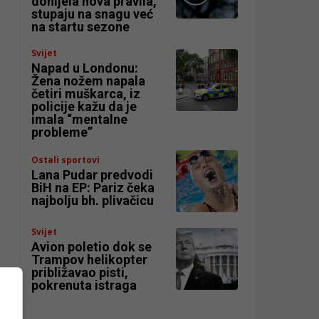
donijela nova pravila,
stupaju na snagu već
na startu sezone
Svijet
Napad u Londonu:
Žena nožem napala
četiri muškarca, iz
policije kažu da je
imala “mentalne
probleme”
Ostali sportovi
Lana Pudar predvodi
BiH na EP: Pariz čeka
najbolju bh. plivačicu
Svijet
Avion poletio dok se
Trampov helikopter
približavao pisti,
pokrenuta istraga