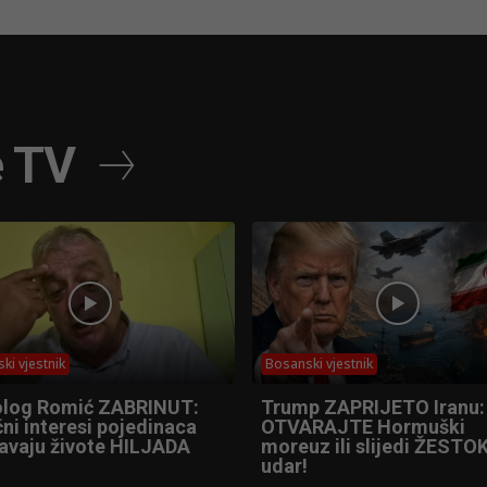
e TV
ki vjestnik
Bosanski vjestnik
olog Romić ZABRINUT:
Trump ZAPRIJETO Iranu:
ni interesi pojedinaca
OTVARAJTE Hormuški
tavaju živote HILJADA
moreuz ili slijedi ŽESTOK
udar!