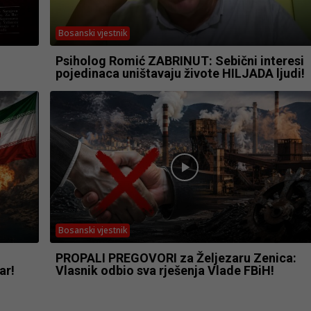
Bosanski vjestnik
Psiholog Romić ZABRINUT: Sebični interesi
pojedinaca uništavaju živote HILJADA ljudi!
Bosanski vjestnik
PROPALI PREGOVORI za Željezaru Zenica:
ar!
Vlasnik odbio sva rješenja Vlade FBiH!