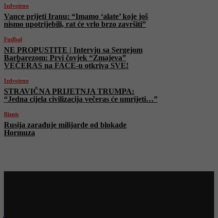
Izdvojeno
Vance prijeti Iranu: “Imamo ‘alate’ koje još
nismo upotrijebili, rat će vrlo brzo završiti”
Fudbal
NE PROPUSTITE | Intervju sa Sergejom
Barbarezom: Prvi čovjek “Zmajeva”
VEČERAS na FACE-u otkriva SVE!
Izdvojeno
STRAVIČNA PRIJETNJA TRUMPA:
“Jedna cijela civilizacija večeras će umrijeti…”
Biznis
Rusija zarađuje milijarde od blokade
Hormuza
Najnovije na Face TV