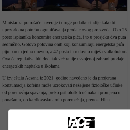
Ministar za potrošače naveo je i druge podatke studije kako bi
upozorio na potrebu ograničavanja prodaje ovog proizvoda. Oko 25
posto ispitanika konzumira energetska pića, i to u prosjeku dva puta
sedmično. Gotovo polovina onih koji konzumiraju energetska pića
piju barem jedno dnevno, a 47 posto ih redovno miješa s alkoholom.
Ova će regulativa biti dodatak već ranije usvojenoj zabrani prodaje
energetskih napitaka u školama.
U izvještaju Aesana iz 2021. godine navedeno je da pretjerana
konzumacija kofeina može uzrokovati neželjene fiziološke učinke,
od poremećaja spavanja, preko psiholoških učinaka i promjena u
ponašanju, do kardiovaskularnih poremećaja, prenosi Hina.
- OGLAS -