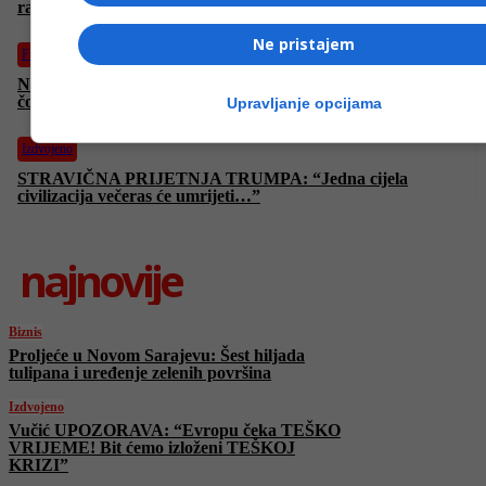
rat će vrlo brzo završiti”
Ne pristajem
Fudbal
NE PROPUSTITE | Intervju sa Sergejom Barbarezom: Prvi
čovjek “Zmajeva” VEČERAS na FACE-u otkriva SVE!
Upravljanje opcijama
Izdvojeno
STRAVIČNA PRIJETNJA TRUMPA: “Jedna cijela
civilizacija večeras će umrijeti…”
najnovije
Biznis
Proljeće u Novom Sarajevu: Šest hiljada
tulipana i uređenje zelenih površina
Izdvojeno
Vučić UPOZORAVA: “Evropu čeka TEŠKO
VRIJEME! Bit ćemo izloženi TEŠKOJ
KRIZI”