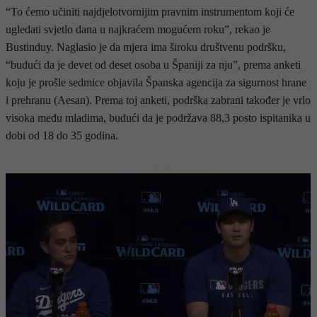
“To ćemo učiniti najdjelotvornijim pravnim instrumentom koji će
ugledati svjetlo dana u najkraćem mogućem roku”, rekao je
Bustinduy. Naglasio je da mjera ima široku društvenu podršku,
“budući da je devet od deset osoba u Španiji za nju”, prema anketi
koju je prošle sedmice objavila Španska agencija za sigurnost hrane
i prehranu (Aesan). Prema toj anketi, podrška zabrani također je vrlo
visoka među mladima, budući da je podržava 88,3 posto ispitanika u
dobi od 18 do 35 godina.
- OGLAS -