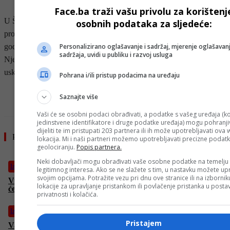
Face.ba traži vašu privolu za korištenj
U Španiji su sjeverne autonomne pokrajine Asturija i Galicija još
osobnih podataka za sljedeće:
prošle godine zabranile prodaju energetskih pića djeci mlađoj od 16
Personalizirano oglašavanje i sadržaj, mjerenje oglašavanj
godina. Druge evropske zemlje poput Ujedinjenog Kraljevstva,
sadržaja, uvidi u publiku i razvoj usluga
Njemačke i Poljske također su usvojile slične mjere ili planiraju to
uskoro učiniti, saopćila je španska javna televizija RTVE.
Pohrana i/ili pristup podacima na uređaju
- OGLAS -
Saznajte više
Vaši će se osobni podaci obrađivati, a podatke s vašeg uređaja (ko
jedinstvene identifikatore i druge podatke uređaja) mogu pohranjiv
dijeliti te im pristupati 203 partnera ili ih može upotrebljavati ova
Pročitajte još
lokacija. Mi i naši partneri možemo upotrebljavati precizne podat
geolociranju.
Popis partnera.
Neki dobavljači mogu obrađivati vaše osobne podatke na temelju
Izdvojeno
legitimnog interesa. Ako se ne slažete s tim, u nastavku možete upr
svojim opcijama. Potražite vezu pri dnu ove stranice ili na izborni
Vučić UPOZORAVA: “Evropu čeka TEŠKO VRIJEME! Bit
lokacije za upravljanje pristankom ili povlačenje pristanka u post
ćemo izloženi TEŠKOJ KRIZI”
privatnosti i kolačića.
Izdvojeno
Pristajem
Vance prijeti Iranu: “Imamo ‘alate’ koje još nismo upotrijebili,