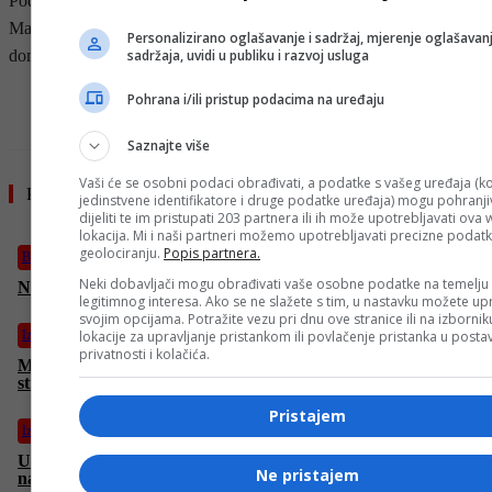
Podsjećamo, Muharemović nije sa “Zmajevima” otputovao na
Maltu, gdje će naša reprezentacija odigrati prijateljski susret protiv
Personalizirano oglašavanje i sadržaj, mjerenje oglašavanj
sadržaja, uvidi u publiku i razvoj usluga
domaće reprezentacije.
Pohrana i/ili pristup podacima na uređaju
- OGLAS -
Saznajte više
Vaši će se osobni podaci obrađivati, a podatke s vašeg uređaja (ko
Pročitajte još
jedinstvene identifikatore i druge podatke uređaja) mogu pohranjiv
dijeliti te im pristupati 203 partnera ili ih može upotrebljavati ova
lokacija. Mi i naši partneri možemo upotrebljavati precizne podat
geolociranju.
Popis partnera.
BiH
Neki dobavljači mogu obrađivati vaše osobne podatke na temelju
Novi Solaris Trollino od ljeta 2026. godine na ulicama Sarajeva
legitimnog interesa. Ako se ne slažete s tim, u nastavku možete upr
svojim opcijama. Potražite vezu pri dnu ove stranice ili na izborni
lokacije za upravljanje pristankom ili povlačenje pristanka u post
Izdvojeno
privatnosti i kolačića.
Macron ponovo imenovao Lecornua za premijera, većina
stranaka se protivi
Pristajem
Izdvojeno
Udarna poruka predsjednika Srbije! Vučić govorio o
Ne pristajem
nacionalizaciji NIS i razočaravajućoj poruci iz Rusije