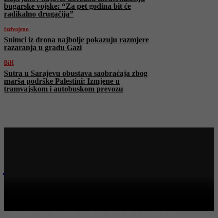
bugarske vojske: “Za pet godina bit će
radikalno drugačija”
Izdvojeno
Snimci iz drona najbolje pokazuju razmjere
razaranja u gradu Gazi
BiH
Sutra u Sarajevu obustava saobraćaja zbog
marša podrške Palestini: Izmjene u
tramvajskom i autobuskom prevozu
Najnovije na Face TV
FACE TV
Jeste spremni za 10. vanredno kolo TV Binga? Hyundai
Tucson čeka vlasnika |Minute sreće by Lutrija BiH