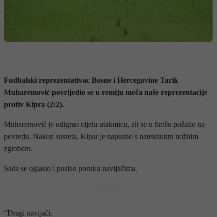
Fudbalski reprezentativac Bosne i Hercegovine Tarik
Muharemović povrijedio se u remiju meča naše reprezentacije
protiv Kipra (2:2).
Muharemović je odigrao cijelu utakmicu, ali se u finišu požalio na
povredu. Nakon susreta, Kipar je napustio s nateknutim nožnim
zglobom.
Sada se oglasio i poslao poruku navijačima.
- OGLAS -
“Dragi navijači,