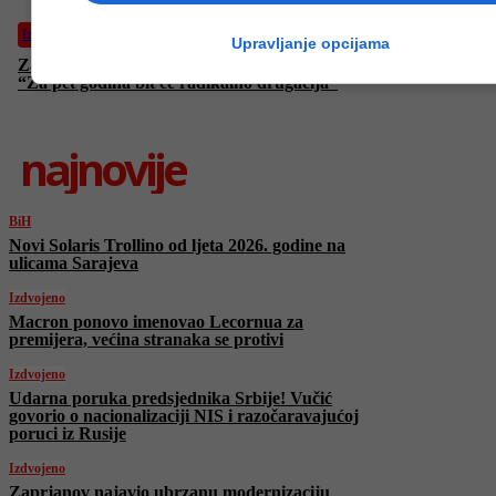
Izdvojeno
Upravljanje opcijama
Zaprjanov najavio ubrzanu modernizaciju bugarske vojske:
“Za pet godina bit će radikalno drugačija”
najnovije
BiH
Novi Solaris Trollino od ljeta 2026. godine na
ulicama Sarajeva
Izdvojeno
Macron ponovo imenovao Lecornua za
premijera, većina stranaka se protivi
Izdvojeno
Udarna poruka predsjednika Srbije! Vučić
govorio o nacionalizaciji NIS i razočaravajućoj
poruci iz Rusije
Izdvojeno
Zaprjanov najavio ubrzanu modernizaciju