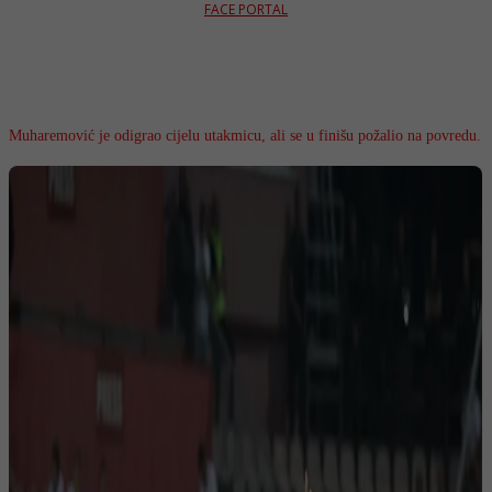
FACE PORTAL
Muharemović je odigrao cijelu utakmicu, ali se u finišu požalio na povredu.