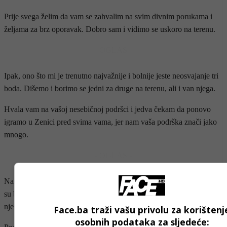
Prije svega želim da vam se zahvalim na svim divnim porukama i
željama za brz oporavak. Dobro sam i vidimo se uskoro na terenu.
- OGLAS -
Ipak, ono što mi je trenutno najvažnije i bolnije jeste neosvajanje tri
boda. Dišemo i borimo se jedni za druge na terenu, ali i van njega.
Hvala vam na vašoj nesebičnoj podršci i jedva čekam da ponovo
igramo u Zenici pred svima vama, jer nam vaša podrška znači jako
mnogo.
- OGLAS -
Na kraju, želio bih da se zahvalim doktorima i fizioterapeutima koji
su brzo i profesionalno reagovali te mi pomogli na terenu i van
njega”, poručio je defanzivac Sassuola i BiH.
Face.ba traži vašu privolu za korištenj
osobnih podataka za sljedeće: