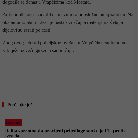
dogodila se danas u Vrapčićima kod Mostara.
Automobili su se sudarili na ulazu u samouslužnu autopraonicu. Na
oba automobila u udesu je nastala značajna materijalna šteta, a
dijelovi su rasuti po cesti.
Zbog ovog udesa i policijskog uviđaja u Vrapčićima su trenutno
zabilježene veće gužve u saobraćaju.
- OGLAS -
Pročitajte još
Izdvojeno
Italija spremna da procijeni prijedloge sankcija EU protiv
Izraela