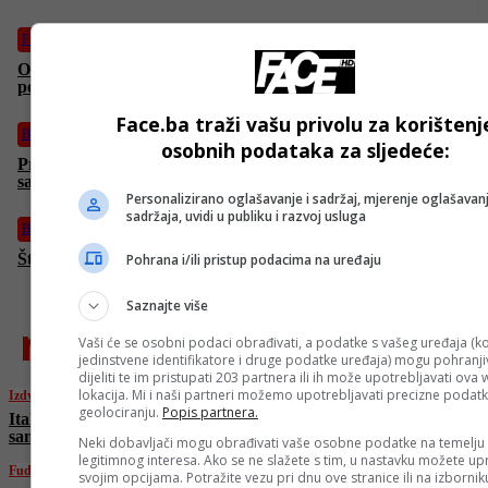
Fudbal
Olujno nevrijeme uništilo stadion HŠK Zrinjski, klupe s
pomoćnog terena letjele 150 metara dalje
Face.ba traži vašu privolu za korištenj
BiH
osobnih podataka za sljedeće:
Preokret u posljednjem trenutku: SNSD zbog slovenskih
sankcija Dodiku srušio Reformsku agendu
Personalizirano oglašavanje i sadržaj, mjerenje oglašavanj
sadržaja, uvidi u publiku i razvoj usluga
BiH
Šta je Dodik rekao pa je naljutio Njemačku ambasadu?
Pohrana i/ili pristup podacima na uređaju
Saznajte više
najnovije
Vaši će se osobni podaci obrađivati, a podatke s vašeg uređaja (ko
jedinstvene identifikatore i druge podatke uređaja) mogu pohranjiv
dijeliti te im pristupati 203 partnera ili ih može upotrebljavati ova
lokacija. Mi i naši partneri možemo upotrebljavati precizne podat
Izdvojeno
geolociranju.
Popis partnera.
Italija spremna da procijeni prijedloge
sankcija EU protiv Izraela
Neki dobavljači mogu obrađivati vaše osobne podatke na temelju
legitimnog interesa. Ako se ne slažete s tim, u nastavku možete upr
Fudbal
svojim opcijama. Potražite vezu pri dnu ove stranice ili na izborni