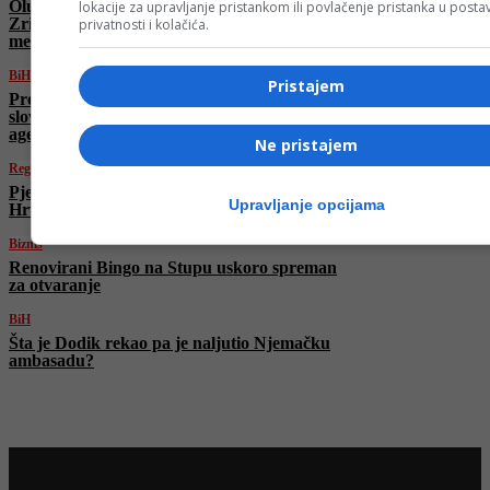
Olujno nevrijeme uništilo stadion HŠK
lokacije za upravljanje pristankom ili povlačenje pristanka u post
Zrinjski, klupe s pomoćnog terena letjele 150
privatnosti i kolačića.
metara dalje
BiH
Pristajem
Preokret u posljednjem trenutku: SNSD zbog
slovenskih sankcija Dodiku srušio Reformsku
agendu
Ne pristajem
Region
Pjevač Marko Bošnjak slavi ubistvo Kirka: U
Upravljanje opcijama
Hrvatskoj ga prijavili policiji
Biznis
Renovirani Bingo na Stupu uskoro spreman
za otvaranje
BiH
Šta je Dodik rekao pa je naljutio Njemačku
ambasadu?