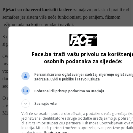
Pješaci su obavezni koristiti tastere
za najavu prelaska i pratiti rad
semafora jer sistem više neće funkcionisati po ranijem, fiksnom
režimu rada na koji su građani navikli.
S obzirom na to, apelovali su na sve građane da poštuju svjetlosnu
signalizaciju i prate nove režime rada semafora.
Face.ba traži vašu privolu za korištenj
Ovim razvojnim i funkcionalnim sistemom KS, kako su naglasili,
osobnih podataka za sljedeće:
prvi put dobija precizne podatke o opterećenosti saobraćaja, broju
vozila i kretanju učesnika u saobraćaju, čime će se omogućiti
Personalizirano oglašavanje i sadržaj, mjerenje oglašavanj
dodatna unapređenja, nove mjere zaštite i povećanje protočnosti
sadržaja, uvidi u publiku i razvoj usluga
saobraćaja u narednom periodu.
Pohrana i/ili pristup podacima na uređaju
O svim narednim aktivnostima i promjenama koje će se dešavati,
Saznajte više
javnost će biti kontinuirano obavještavana, saopćili su iz
Ministarstva saobraćaja KS.
Vaši će se osobni podaci obrađivati, a podatke s vašeg uređaja (ko
jedinstvene identifikatore i druge podatke uređaja) mogu pohranjiv
dijeliti te im pristupati 203 partnera ili ih može upotrebljavati ova
- OGLAS -
lokacija. Mi i naši partneri možemo upotrebljavati precizne podat
geolociranju.
Popis partnera.