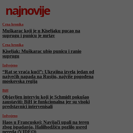
najnovije
Crna hronika
Muškarac koji je u Kiseljaku pucao na
suprugu i punicu je mrtav
Crna hronika
Kiseljak: Muškarac ubio punicu i ranio
suprugu
Izdvojeno
“Rat se vraća kući”: Ukrajina izvela jedan od
najvećih napada na Rusiju, najviše pogođena
moskovska regija
BiH
Objavljen intervju koji je Schmidt pokušao
zaustaviti: BiH je funkcionalna jer su visoki
predstavnici intervenisali
Izdvojeno
Haos u Francuskoj: Navijači upali na teren
zbog ispadanja, Halilhodžiću pozlilo usred
nereda (VIDEO)