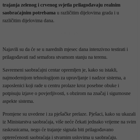
trajanja zelenog i crvenog svjetla prilagođavaju realnim
saobraćajnim potrebama
u različitim dijelovima grada i u
različitim dijelovima dana.
- OGLAS -
Najavili su da će se u narednih mjesec dana intenzivno testirati i
prilagođavati rad semafora stvarnom stanju na terenu.
Savremeni saobraćajni centar opremljen je, kako su istakli,
najmodernijom tehnologijom za upravljanje i nadzor sistema, a
zaposlenici koji rade u centru prolaze kroz posebne obuke i
potpisuju izjave o povjerljivosti, s obzirom na značaj i sigurnosne
aspekte sistema.
Promjene su uvedene i za pješačke prelaze. Pješaci, kako su ukazali
iz Ministarstva saobraćaja, više neće čekati jednako vrijeme na svim
raskrsnicama, nego će trajanje signala biti prilagođavano
opterećenosti saobraćaja i stvarnim uslovima u saobraćaju.