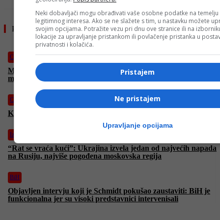
Neki dobavljači mogu obrađivati vaše osobne podatke na temelju
legitimnog interesa. Ako se ne slažete s tim, u nastavku možete upr
svojim opcijama. Potražite vezu pri dnu ove stranice ili na izborni
Pročitajte još
lokacije za upravljanje pristankom ili povlačenje pristanka u post
privatnosti i kolačića.
Crna hronika
Muškarac koji je u Kiseljaku pucao na suprugu i punicu je
Pristajem
mrtav
Ne pristajem
Crna hronika
Kiseljak: Muškarac ubio punicu i ranio suprugu
Upravljanje opcijama
Izdvojeno
“Rat se vraća kući”: Ukrajina izvela jedan od najvećih napada
na Rusiju, najviše pogođena moskovska regija
BiH
Objavljen intervju koji je Schmidt pokušao zaustaviti: BiH je
funkcionalna jer su visoki predstavnici intervenisali