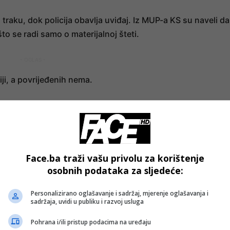
raku, dok policija obavlja uviđaj. Iz MUP-a KS su naveli da
što se radi samo o materijalnoj šteti.
- OGLAS -
iji, a povrijeđenih nema.
- OGLAS -
Face.ba traži vašu privolu za korištenje
osobnih podataka za sljedeće:
Personalizirano oglašavanje i sadržaj, mjerenje oglašavanja i
sadržaja, uvidi u publiku i razvoj usluga
Pohrana i/ili pristup podacima na uređaju