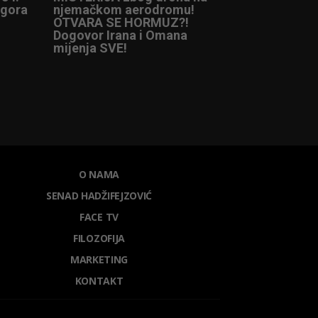
ogora
njemačkom aerodromu!
OTVARA SE HORMUZ?!
Dogovor Irana i Omana
mijenja SVE!
O NAMA
SENAD HADŽIFEJZOVIĆ
FACE TV
FILOZOFIJA
MARKETING
KONTAKT