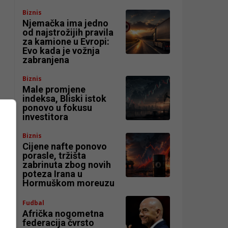
Biznis
Njemačka ima jedno
od najstrožijih pravila
za kamione u Evropi:
Evo kada je vožnja
zabranjena
Biznis
Male promjene
indeksa, Bliski istok
ponovo u fokusu
investitora
Biznis
Cijene nafte ponovo
porasle, tržišta
zabrinuta zbog novih
poteza Irana u
Hormuškom moreuzu
Fudbal
Afrička nogometna
federacija čvrsto