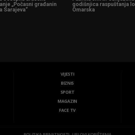
anje „Počasni građanin
godišnjica raspuštanja l
a Sarajeva“
Omarska
VIJESTI
BIZNIS
SPORT
MAGAZIN
FACE TV
POLITIKA PRIVATNOSTI
USLOVI KORIŠTENJA