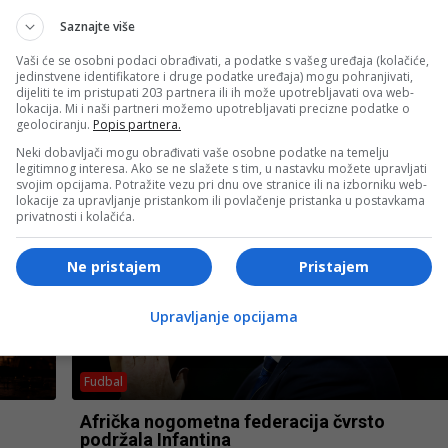
Saznajte više
Vaši će se osobni podaci obrađivati, a podatke s vašeg uređaja (kolačiće,
jedinstvene identifikatore i druge podatke uređaja) mogu pohranjivati,
Biznis
dijeliti te im pristupati 203 partnera ili ih može upotrebljavati ova web-
lokacija. Mi i naši partneri možemo upotrebljavati precizne podatke o
vila
Male promjene indeksa, Bliski istok ponovo 
geolociranju.
Popis partnera.
a
fokusu investitora
Neki dobavljači mogu obrađivati vaše osobne podatke na temelju
legitimnog interesa. Ako se ne slažete s tim, u nastavku možete upravljati
svojim opcijama. Potražite vezu pri dnu ove stranice ili na izborniku web-
lokacije za upravljanje pristankom ili povlačenje pristanka u postavkama
privatnosti i kolačića.
Ne pristajem
Pristajem
Upravljanje opcijama
Fudbal
Afrička nogometna federacija čvrsto
podržala Infantina