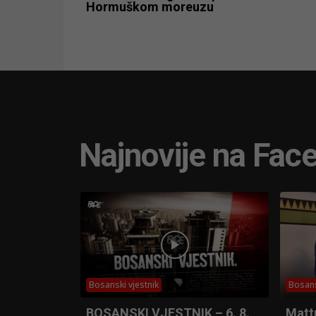
Hormuškom moreuzu
Najnovije na Fac
Bosanski vjestnik
Bosans
BOSANSKI VJESTNIK – 6. 8.
Matt