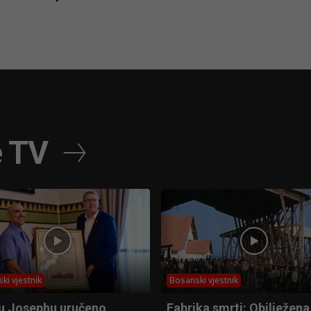
e TV
ki vjestnik
Bosanski vjestnik
u Josephu uručeno
Fabrika smrti: Obilježena