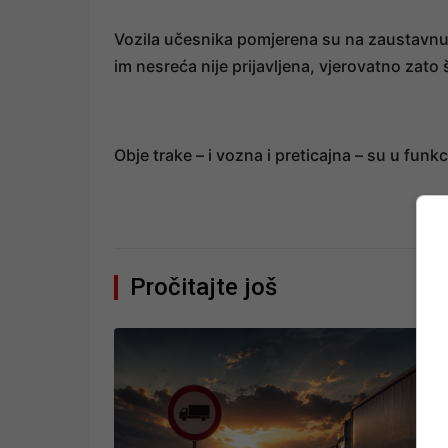
Vozila učesnika pomjerena su na zaustavnu t
im nesreća nije prijavljena, vjerovatno zato 
Obje trake – i vozna i preticajna – su u funkc
Pročitajte još