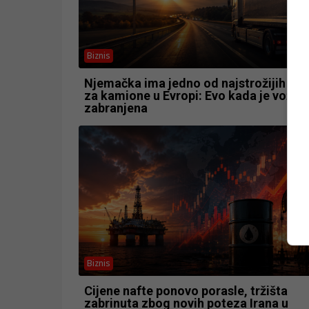
Biznis
Njemačka ima jedno od najstrožijih pra
za kamione u Evropi: Evo kada je vožnj
zabranjena
Biznis
Cijene nafte ponovo porasle, tržišta
zabrinuta zbog novih poteza Irana u