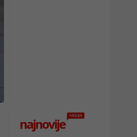
FACE.BA
najnovije