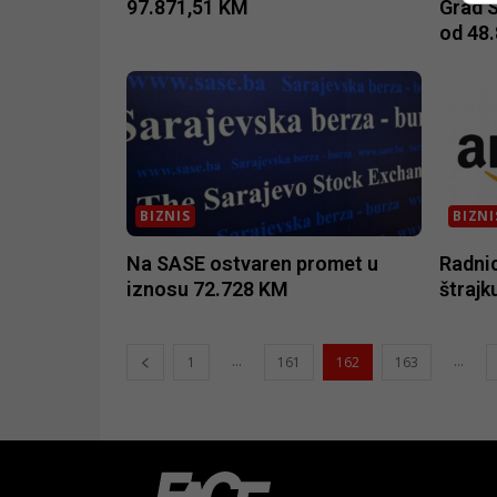
97.871,51 KM
Grad S
od 48
BIZNIS
BIZNI
Na SASE ostvaren promet u
Radni
iznosu 72.728 KM
štrajk
...
...
1
161
162
163