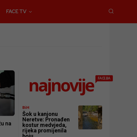
FACE TV
najnovije
FACE.BA
BiH
Šok u kanjonu
Neretve: Pronađen
žu na
kostur medvjeda,
rijeka promijenila
boju