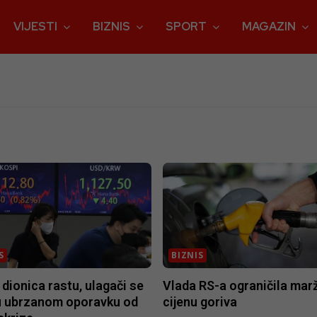
VIJESTI
BIZNIS
SPORT
MAGAZIN
S
BIZNIS
 dionica rastu, ulagači se
Vlada RS-a ograničila mar
u ubrzanom oporavku od
cijenu goriva