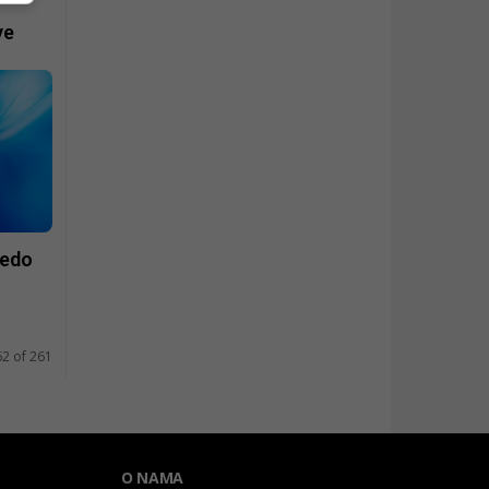
ve
Ledo
62 of 261
O NAMA