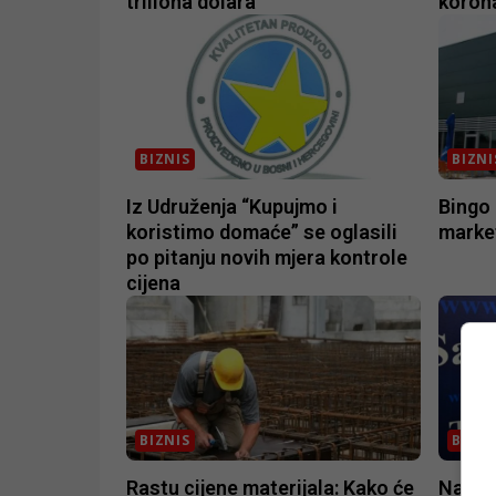
triliona dolara
koron
BIZNIS
BIZNI
Iz Udruženja “Kupujmo i
Bingo 
koristimo domaće” se oglasili
market
po pitanju novih mjera kontrole
cijena
BIZNIS
BIZNI
Rastu cijene materijala: Kako će
Na Sar