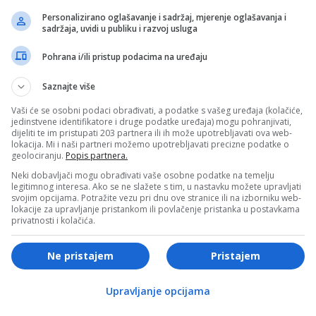
6,50 KM
u krvi (VIDEO)
Personalizirano oglašavanje i sadržaj, mjerenje oglašavanja i
sadržaja, uvidi u publiku i razvoj usluga
Pohrana i/ili pristup podacima na uređaju
Saznajte više
Vaši će se osobni podaci obrađivati, a podatke s vašeg uređaja (kolačiće,
jedinstvene identifikatore i druge podatke uređaja) mogu pohranjivati,
S
BIZNIS
dijeliti te im pristupati 203 partnera ili ih može upotrebljavati ova web-
lokacija. Mi i naši partneri možemo upotrebljavati precizne podatke o
geolociranju.
Popis partnera.
 – čaj za mršavljenje
Rast tehnološkog sektora
O)
podržao Wall Street
Neki dobavljači mogu obrađivati vaše osobne podatke na temelju
legitimnog interesa. Ako se ne slažete s tim, u nastavku možete upravljati
svojim opcijama. Potražite vezu pri dnu ove stranice ili na izborniku web-
lokacije za upravljanje pristankom ili povlačenje pristanka u postavkama
privatnosti i kolačića.
Ne pristajem
Pristajem
S
BIZNIS
Upravljanje opcijama
an budžet Općine Novi
Nastavlja se podrška mlad