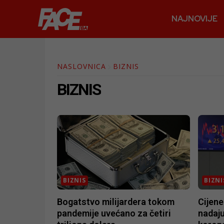
NAJNOVIJE
NASLOVNICA
BIZNIS
BIZNIS
BIZNIS
BIZNI
Bogatstvo milijardera tokom
Cijene
pandemije uvećano za četiri
nadaj