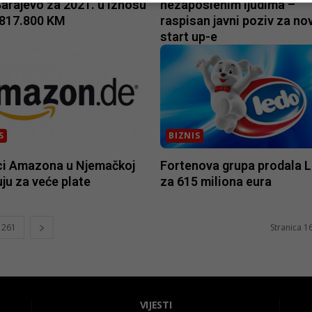
arajevo za 2021. u iznosu
nezaposlenim ljudima –
.817.800 KM
raspisan javni poziv za no
start up-e
S
BIZNIS
ci Amazona u Njemačkoj
Fortenova grupa prodala 
uju za veće plate
za 615 miliona eura
261
Stranica 1
VIJESTI