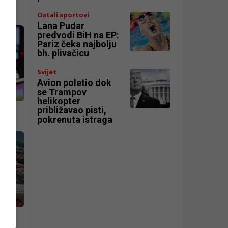
Ostali sportovi
Lana Pudar
predvodi BiH na EP:
Pariz čeka najbolju
bh. plivačicu
Svijet
Avion poletio dok
se Trampov
helikopter
približavao pisti,
pokrenuta istraga
im,