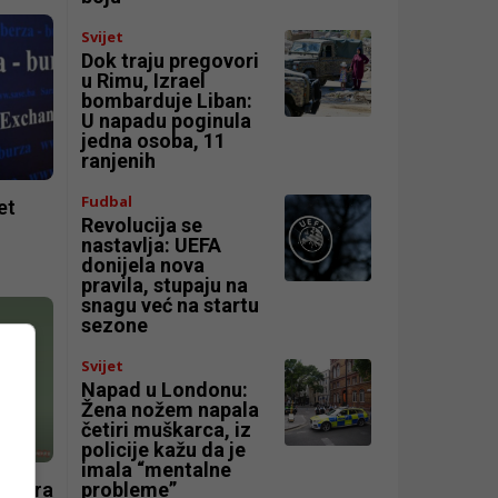
Svijet
Dok traju pregovori
u Rimu, Izrael
bombarduje Liban:
U napadu poginula
jedna osoba, 11
ranjenih
Fudbal
et
Revolucija se
nastavlja: UEFA
donijela nova
pravila, stupaju na
snagu već na startu
sezone
Svijet
Napad u Londonu:
Žena nožem napala
četiri muškarca, iz
policije kažu da je
imala “mentalne
šećera
probleme”