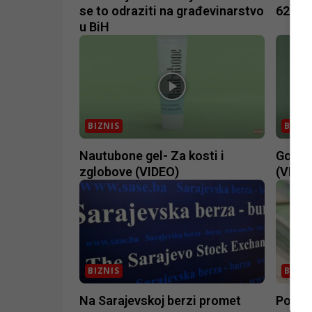
se to odraziti na građevinarstvo
62.22
u BiH
BIZNIS
BIZNI
Nautubone gel- Za kosti i
GoSlim
zglobove (VIDEO)
(VIDE
BIZNIS
BIZNI
Na Sarajevskoj berzi promet
Podrž