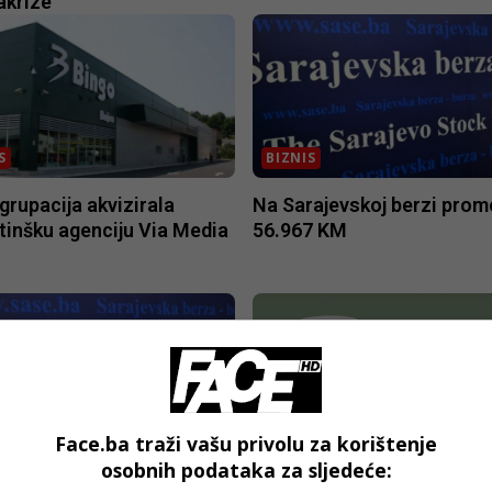
akrize
S
BIZNIS
grupacija akvizirala
Na Sarajevskoj berzi prom
inšku agenciju Via Media
56.967 KM
S
BIZNIS
Face.ba traži vašu privolu za korištenje
osobnih podataka za sljedeće:
ajevskoj berzi promet
Diatea – Čaj za regulaciju 