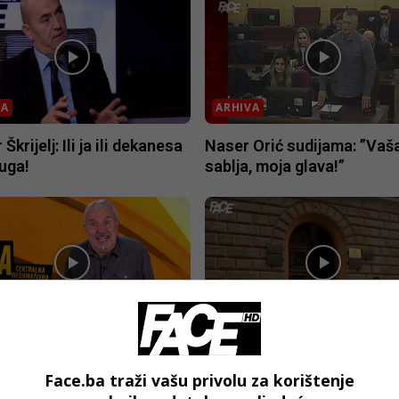
VA
ARHIVA
Škrijelj: Ili ja ili dekanesa
Naser Orić sudijama: ”Vaš
uga!
sablja, moja glava!”
VA
ARHIVA
omandant Vučić: Pucaj po
CIK CAK: Ustav u kafani, In
 Kosovu, Vojvodini!
Americi, Borjana na sudu,
Face.ba traži vašu privolu za korištenje
naroda prazan.