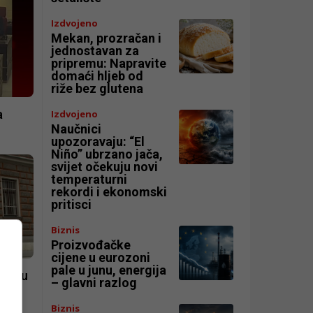
Izdvojeno
Mekan, prozračan i
jednostavan za
pripremu: Napravite
domaći hljeb od
riže bez glutena
a
Izdvojeno
Naučnici
upozoravaju: “El
Niño” ubrzano jača,
svijet očekuju novi
temperaturni
rekordi i ekonomski
pritisci
Biznis
Proizvođačke
cijene u eurozoni
pale u junu, energija
zko u
– glavni razlog
 Dom
Biznis