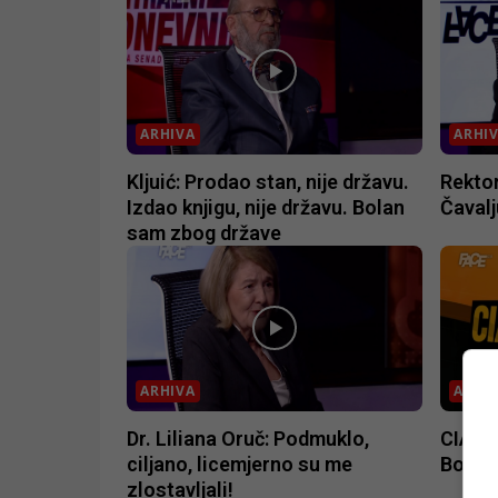
ARHIVA
ARHI
Kljuić: Prodao stan, nije državu.
Rektor 
Izdao knjigu, nije državu. Bolan
Čavalj
sam zbog države
ARHIVA
ARHI
Dr. Liliana Oruč: Podmuklo,
CIA: K
ciljano, licemjerno su me
Bosni,
zlostavljali!