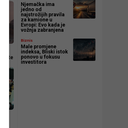
Njemačka ima
jedno od
najstrožijih pravila
za kamione u
Evropi: Evo kada je
vožnja zabranjena
Biznis
Male promjene
on
indeksa, Bliski istok
ponovo u fokusu
okrate
investitora
0