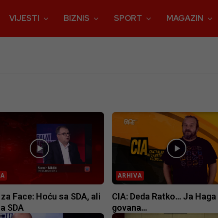
VIJESTI
BIZNIS
SPORT
MAGAZIN
VA
ARHIVA
 za Face: Hoću sa SDA, ali
CIA: Deda Ratko… Ja Haga 
sa SDA
govana…