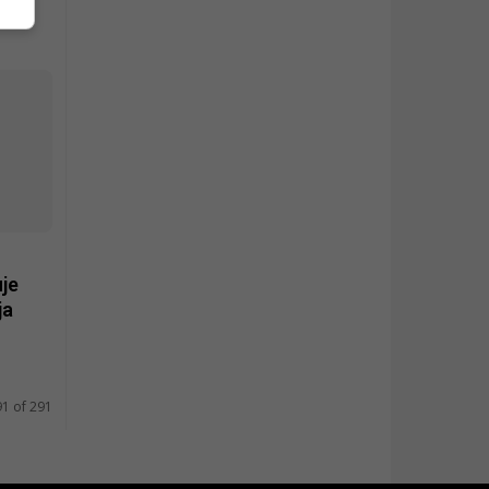
uje
ja
91 of 291