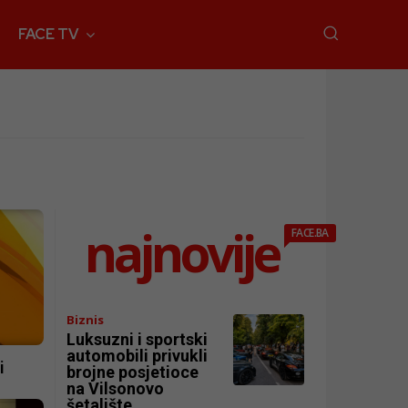
FACE TV
najnovije
FACE.BA
Biznis
Luksuzni i sportski
automobili privukli
i
brojne posjetioce
na Vilsonovo
šetalište