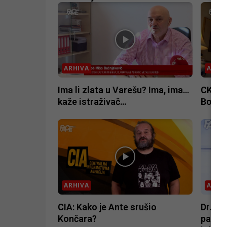
ARHIVA
ARHI
Ima li zlata u Varešu? Ima, ima…
CKSK, 
kaže istraživač…
Bosnu 
ARHIVA
ARHI
CIA: Kako je Ante srušio
Dr. Ad
Končara?
patrio