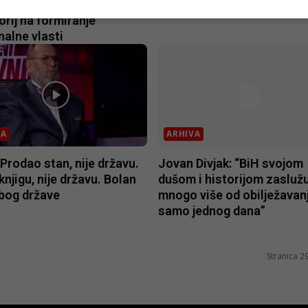
om zakonu, treba uvesti
radnika, bend, cure…
rij na formiranje
alne vlasti
VA
ARHIVA
: Prodao stan, nije državu.
Jovan Divjak: “BiH svojom
knjigu, nije državu. Bolan
dušom i historijom zasluž
bog države
mnogo više od obilježavan
samo jednog dana”
Stranica 2