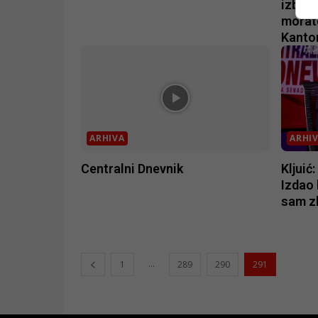
izborn
morato
Kanton
ARHIVA
ARHI
Centralni Dnevnik
Kljuić
Izdao 
sam z
...
1
289
290
291