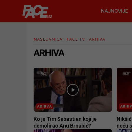
NAJNOVIJE
NASLOVNICA
FACE TV
ARHIVA
ARHIVA
ARHIVA
ARHI
Ko je Tim Sebastian koji je
Nikšić
demolirao Anu Brnabić?
neću 