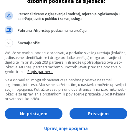
osobnih podataka za sljedeće:
Personalizirano oglašavanje i sadržaj, mjerenje oglašavanja i
sadržaja, uvidi u publiku i razvoj usluga
Pohrana i/ili pristup podacima na uređaju
VA
ARHIVA
Saznajte više
Avdović: Bože, čuvaj
VOA: Amerika i Bosna nak
Vaši će se osobni podaci obrađivati, a podatke s vašeg uređaja (kolačiće,
jedinstvene identifikatore i druge podatke uređaja) mogu pohranjivati,
i blagoslovi Ameriku!
izbora. Republikanci-Dem
dijeliti te im pristupati 203 partnera ili ih može upotrebljavati ova web-
1:1
lokacija. Mi i naši partneri možemo upotrebljavati precizne podatke o
geolociranju.
Popis partnera.
Neki dobavljači mogu obrađivati vaše osobne podatke na temelju
legitimnog interesa. Ako se ne slažete s tim, u nastavku možete upravljati
svojim opcijama. Potražite vezu pri dnu ove stranice ili na izborniku web-
lokacije za upravljanje pristankom ili povlačenje pristanka u postavkama
privatnosti i kolačića.
VA
ARHIVA
Ne pristajem
Pristajem
emović: Ja sam ustavni
SINKRO fešta u Beogradu!
ta! CIK mora postupiti po
Bosanski dernek, novih 50
Upravljanje opcijama