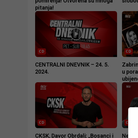
pomirenja! Otvorena su mnoga
slobod
pitanja!
CD
CD
CENTRALNI DNEVNIK – 24. 5.
Zabrin
2024.
u pora
ubijen
CD
CD
CKSK, Davor Obrdalj: „Bosanci i
Nena T