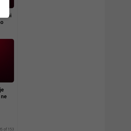
 Srbi
mo
je
 ne
05 of 153