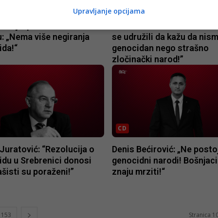
CD
Upravljanje opcijama
Janjić poručio Vučiću i
Nenad Čanak brutalan: “Svi
: „Nema više negiranja
se udružili da kažu da nis
ida!“
genocidan nego strašno
zločinački narod!”
CD
Juratović: “Rezolucija o
Denis Bećirović: „Ne posto
du u Srebrenici donosi
genocidni narodi! Bošnjaci
ašisti su poraženi!”
znaju mrziti!“
153
Stranica 1