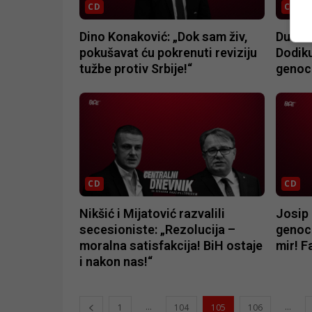
CD
CD
Dino Konaković: „Dok sam živ,
Dušan 
pokušavat ću pokrenuti reviziju
Dodiku
tužbe protiv Srbije!“
genoc
CD
CD
Nikšić i Mijatović razvalili
Josip 
secesioniste: „Rezolucija –
genoci
moralna satisfakcija! BiH ostaje
mir! F
i nakon nas!“
...
...
1
104
105
106