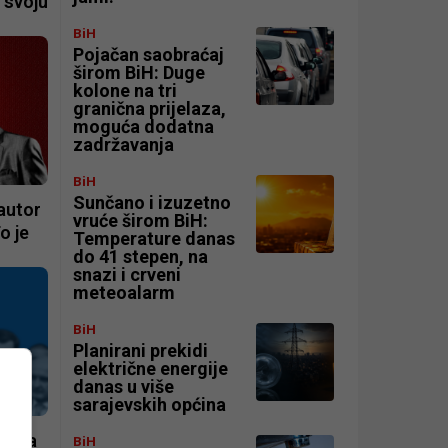
 svoju
BiH
Pojačan saobraćaj
širom BiH: Duge
kolone na tri
granična prijelaza,
moguća dodatna
zadržavanja
BiH
Sunčano i izuzetno
 autor
vruće širom BiH:
o je
Temperature danas
do 41 stepen, na
snazi i crveni
meteoalarm
BiH
Planirani prekidi
električne energije
danas u više
sarajevskih općina
tkala
BiH