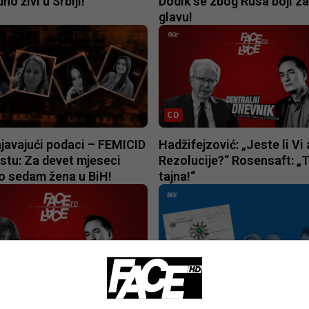
no živi u Srbiji!
Dodik se zbog Rusa boji za
glavu!
CD
javajući podaci – FEMICID
Hadžifejzović: „Jeste li Vi
stu: Za devet mjeseci
Rezolucije?“ Rosensaft: „T
o sedam žena u BiH!
tajna!“
CD
romp: “BiH mora tražiti
Rezolucija o genocidu ušu