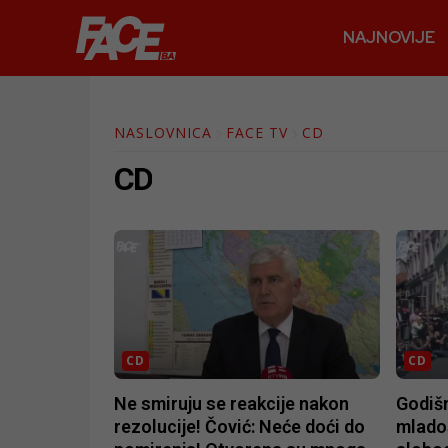
NAJNOVIJE
NASLOVNICA
FACE TV
CD
CD
CD
CD
Ne smiruju se reakcije nakon
Godišn
rezolucije! Čović: Neće doći do
mlados