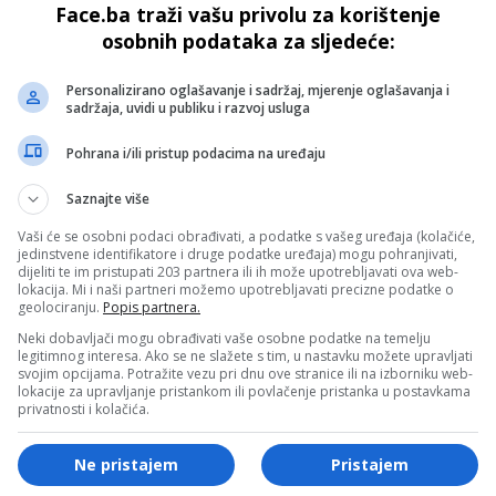
Face.ba traži vašu privolu za korištenje
je RS-a! Treća zemlja
negatore! Hoće li se glas
osobnih podataka za sljedeće:
tužiti Srbiju za genocid!”
„protiv“ zabraniti ulazak u
Potočare?
Personalizirano oglašavanje i sadržaj, mjerenje oglašavanja i
sadržaja, uvidi u publiku i razvoj usluga
Pohrana i/ili pristup podacima na uređaju
Saznajte više
CD
Vaši će se osobni podaci obrađivati, a podatke s vašeg uređaja (kolačiće,
jedinstvene identifikatore i druge podatke uređaja) mogu pohranjivati,
a brutalno ušutkala
VANREDNI CENTRALNI
dijeliti te im pristupati 203 partnera ili ih može upotrebljavati ova web-
lokacija. Mi i naši partneri možemo upotrebljavati precizne podatke o
: „'Razdruživanje’ je kraj
DNEVNIK – REZOLUCIJA O
geolociranju.
Popis partnera.
a ne BiH! Milorade, ne igraj
GENOCIDU U SREBRENICI –
Neki dobavljači mogu obrađivati vaše osobne podatke na temelju
5. 2024.
legitimnog interesa. Ako se ne slažete s tim, u nastavku možete upravljati
svojim opcijama. Potražite vezu pri dnu ove stranice ili na izborniku web-
lokacije za upravljanje pristankom ili povlačenje pristanka u postavkama
privatnosti i kolačića.
Ne pristajem
Pristajem