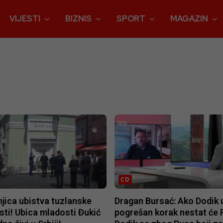
VIJESTI
BIZNIS
SPORT
MAGAZIN
CD
jica ubistva tuzlanske
Dragan Bursać: Ako Dodik 
ti! Ubica mladosti Đukić
pogrešan korak nestat će 