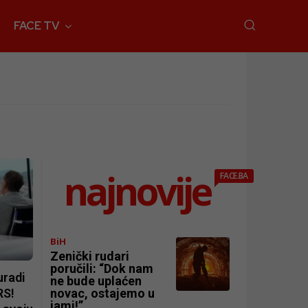
FACE TV
najnovije
FACE.BA
BiH
Zenički rudari
poručili: “Dok nam
uradi
ne bude uplaćen
RS!
novac, ostajemo u
jami!”