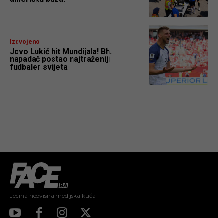
Izdvojeno
Jovo Lukić hit Mundijala! Bh.
napadač postao najtraženiji
fudbaler svijeta
Jedina neovisna medijska kuća