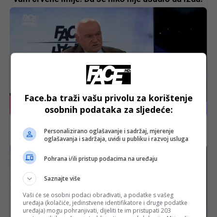
Face.ba traži vašu privolu za korištenje
osobnih podataka za sljedeće:
CD
Murga drot o drogama: Kokain je car! Od heroina
Personalizirano oglašavanje i sadržaj, mjerenje
vidiš dženetske bašče! Rufin koriste za silovanje
oglašavanja i sadržaja, uvidi u publiku i razvoj usluga
Pohrana i/ili pristup podacima na uređaju
Saznajte više
Vaši će se osobni podaci obrađivati, a podatke s vašeg
uređaja (kolačiće, jedinstvene identifikatore i druge podatke
uređaja) mogu pohranjivati, dijeliti te im pristupati 203