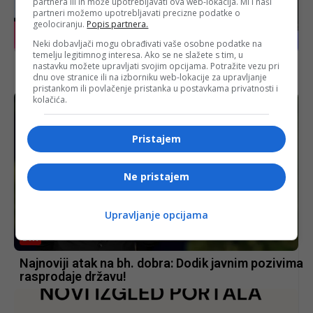
partnera ili ih može upotrebljavati ova web-lokacija. Mi i naši
partneri možemo upotrebljavati precizne podatke o
geolociranju.
Popis partnera.
IZDVOJENO
Neki dobavljači mogu obrađivati vaše osobne podatke na
temelju legitimnog interesa. Ako se ne slažete s tim, u
Policajac Murga UŽIVO u CD-u: Policija sada
nastavku možete upravljati svojim opcijama. Potražite vezu pri
dnu ove stranice ili na izborniku web-lokacije za upravljanje
samo sjedi u autima!
pristankom ili povlačenje pristanka u postavkama privatnosti i
kolačića.
Pristajem
Ne pristajem
Upravljanje opcijama
BIH
Najnoviji atak na bh. dobra: Dodik javnim pozivima
rasprodaje državu!