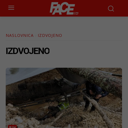
NASLOVNICA
IZDVOJENO
IZDVOJENO
BIH