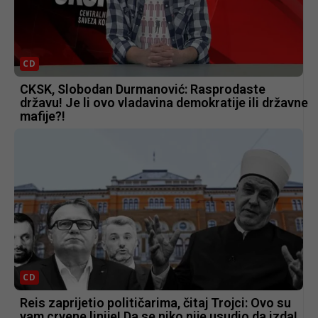
CD
CKSK, Slobodan Durmanović: Rasprodaste
državu! Je li ovo vladavina demokratije ili državne
mafije?!
CD
Reis zaprijetio političarima, čitaj Trojci: Ovo su
vam crvene linije! Da se niko nije usudio da izda!