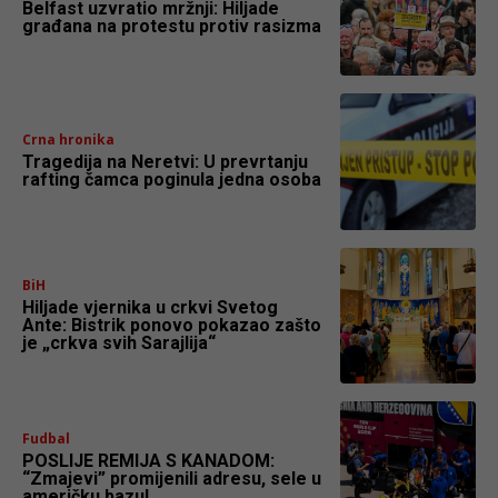
Belfast uzvratio mržnji: Hiljade
građana na protestu protiv rasizma
Crna hronika
Tragedija na Neretvi: U prevrtanju
rafting čamca poginula jedna osoba
BiH
Hiljade vjernika u crkvi Svetog
Ante: Bistrik ponovo pokazao zašto
je „crkva svih Sarajlija“
Fudbal
POSLIJE REMIJA S KANADOM:
“Zmajevi” promijenili adresu, sele u
američku bazu!