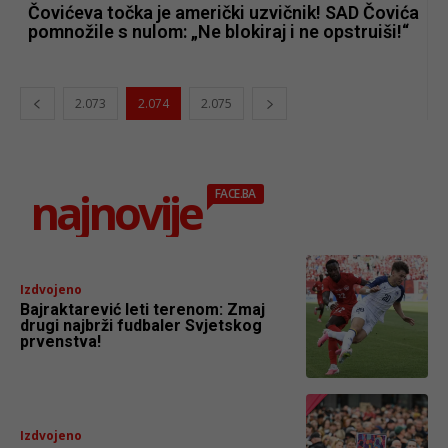
Čovićeva točka je američki uzvičnik! SAD Čovića
pomnožile s nulom: „Ne blokiraj i ne opstruiši!“
2.073
2.074
2.075
najnovije
FACE.BA
Izdvojeno
Bajraktarević leti terenom: Zmaj
drugi najbrži fudbaler Svjetskog
prvenstva!
Izdvojeno