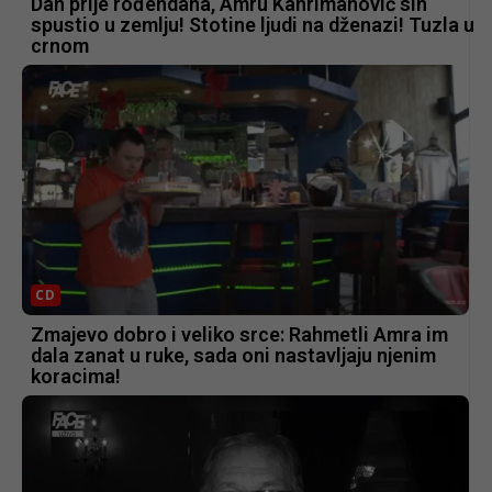
Dan prije rođendana, Amru Kahrimanović sin
spustio u zemlju! Stotine ljudi na dženazi! Tuzla u
crnom
CD
Zmajevo dobro i veliko srce: Rahmetli Amra im
dala zanat u ruke, sada oni nastavljaju njenim
koracima!