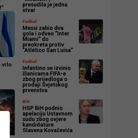
d
presudila je jedna
!”
stvar
Fudbal
Messi zabio dva
gola i odveo “Inter
Miami” do
preokreta protiv
“Atlético San Luisa”
Fudbal
 vrlo
Infantino se izvinio
članicama FIFA-e
zbog prijedloga o
prodaji Svjetskog
prvenstva
BiH
HSP BiH podnio
apelaciju Ustavnom
sudu zbog ovjere
kandidature
Slavena Kovačevića