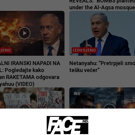
REVEALS: “BOMBS plante
under the Al-Aqsa mosque
OJENO
IZDVOJENO
LNI IRANSKI NAPADI NA
Netanyahu: “Pretrpjeli smo
: Pogledajte kako
tešku večer”
an RAKETAMA odgovara
yahuu (VIDEO)
CD