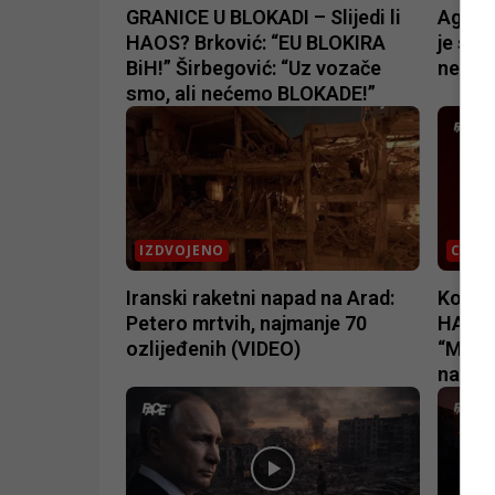
GRANICE U BLOKADI – Slijedi li
Agent
HAOS? Brković: “EU BLOKIRA
je sa 
BiH!” Širbegović: “Uz vozače
nesreć
smo, ali nećemo BLOKADE!”
IZDVOJENO
CD
Iranski raketni napad na Arad:
Konak
Petero mrtvih, najmanje 70
HAMAS
ozlijeđenih (VIDEO)
“Mi sv
na jez