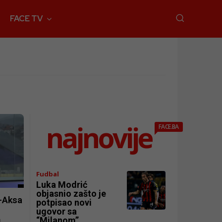
FACE TV
najnovije
FACE.BA
Fudbal
Luka Modrić
objasnio zašto je
-Aksa
potpisao novi
ugovor sa
“Milanom”,