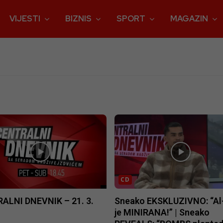
VIJESTI
BIZNIS
SPORT
MAGAZIN
CD
ALNI DNEVNIK – 21. 3.
Sneako EKSKLUZIVNO: “Al
je MINIRANA!” | Sneako