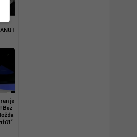
ANU I
g
ran je
! Bez
 Možda
vrh?!“