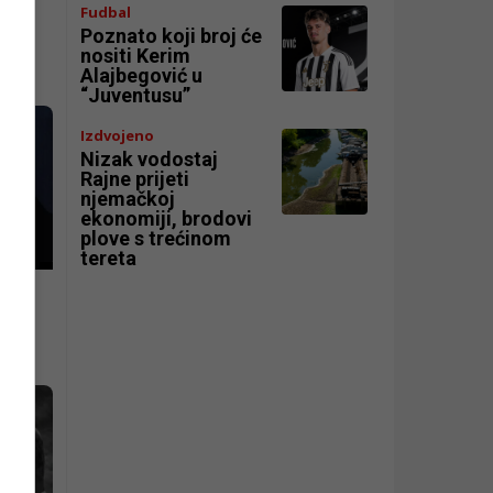
Fudbal
Poznato koji broj će
nositi Kerim
Alajbegović u
“Juventusu”
Izdvojeno
Nizak vodostaj
Rajne prijeti
njemačkoj
ekonomiji, brodovi
plove s trećinom
tereta
,
eman
 BiH