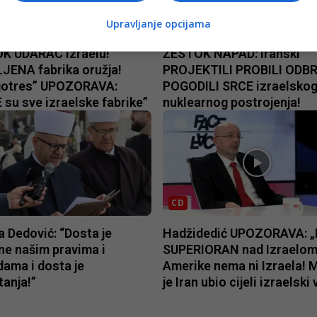
CD
Upravljanje opcijama
K UDARAC Izraelu!
ŽESTOK NAPAD: Iranski
JENA fabrika oružja!
PROJEKTILI PROBILI ODBR
jotres” UPOZORAVA:
POGODILI SRCE izraelsko
su sve izraelske fabrike”
nuklearnog postrojenja!
CD
a Dedović: “Dosta je
Hadžidedić UPOZORAVA: „I
ne našim pravima i
SUPERIORAN nad Izraelom
ama i dosta je
Amerike nema ni Izraela!
anja!”
je Iran ubio cijeli izraelski 