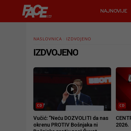
NAJNOVIJE
NASLOVNICA
IZDVOJENO
IZDVOJENO
CD
CD
Vučić: “Neću DOZVOLITI da nas
CENTR
okrenu PROTIV Bošnjaka ni
2026.