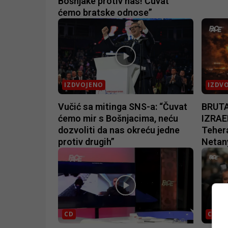
Bošnjake protiv nas! Čuvat
ćemo bratske odnose”
IZDVOJENO
IZDV
Vučić sa mitinga SNS-a: “Čuvat
BRUTA
ćemo mir s Bošnjacima, neću
IZRAEL
dozvoliti da nas okreću jedne
Teher
protiv drugih”
Netan
CD
CD