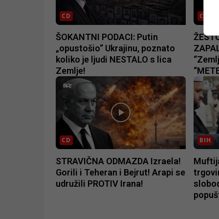
CD
CD
ŠOKANTNI PODACI: Putin
ŽESTO
„opustošio“ Ukrajinu, poznato
ZAPAL
koliko je ljudi NESTALO s lica
“Zeml
Zemlje!
“METE 
CD
BIH
STRAVIČNA ODMAZDA Izraela!
Muftij
Gorili i Teheran i Bejrut! Arapi se
trgovi
udružili PROTIV Irana!
slobod
popušt