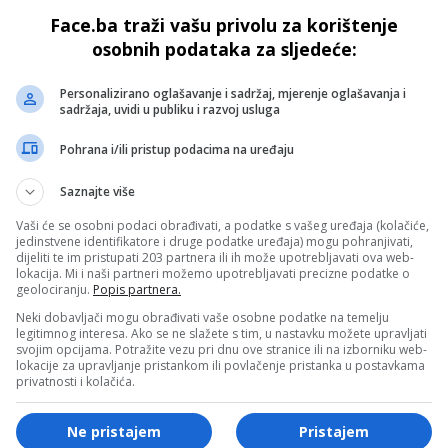
 Kugla UPORNO pita: „Šta
STRAŠNO UPOZORENJE
Face.ba traži vašu privolu za korištenje
istragom o tramvajskoj
Plenkovića: „Kreće najveća
osobnih podataka za sljedeće:
i u Sarajevu?“
energetska kriza IKADA!“
Personalizirano oglašavanje i sadržaj, mjerenje oglašavanja i
sadržaja, uvidi u publiku i razvoj usluga
Pohrana i/ili pristup podacima na uređaju
Saznajte više
Vaši će se osobni podaci obrađivati, a podatke s vašeg uređaja (kolačiće,
CD
jedinstvene identifikatore i druge podatke uređaja) mogu pohranjivati,
dijeliti te im pristupati 203 partnera ili ih može upotrebljavati ova web-
ović BRUTALNO o IRANU,
Bećirović BIJESAN: “Lažovi
lokacija. Mi i naši partneri možemo upotrebljavati precizne podatke o
geolociranju.
Popis partnera.
U, IZRAELU, AMERICI:
smutljivci, plaćenici! Spr
e smijemo reći, bez dlake
sam biti najnepopularniji u
Neki dobavljači mogu obrađivati vaše osobne podatke na temelju
legitimnog interesa. Ako se ne slažete s tim, u nastavku možete upravljati
iku!”
zarad DRŽAVE”
svojim opcijama. Potražite vezu pri dnu ove stranice ili na izborniku web-
lokacije za upravljanje pristankom ili povlačenje pristanka u postavkama
privatnosti i kolačića.
Ne pristajem
Pristajem