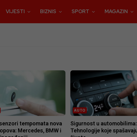
VIJESTI
BIZNIS
SPORT
MAGAZIN
AUTO
 senzori tempomata nova
Sigurnost u automobilima:
lopova: Mercedes, BMW i
Tehnologije koje spašavaj