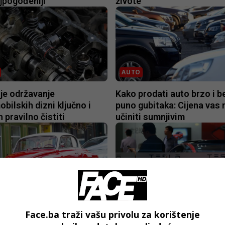
jpogođeniji
živote
AUTO
je održavanje
Kako prodati auto brzo i b
bilskih dizni ključno i
puno gubitaka: Cijena vas
h pravilno čistiti
učiniti sumnjivim
AUTO
meri ponovo u modi:
Prodaja električnih automo
Face.ba traži vašu privolu za korištenje
t i Vartburg dostižu
Evropi raste: Muskova Tes