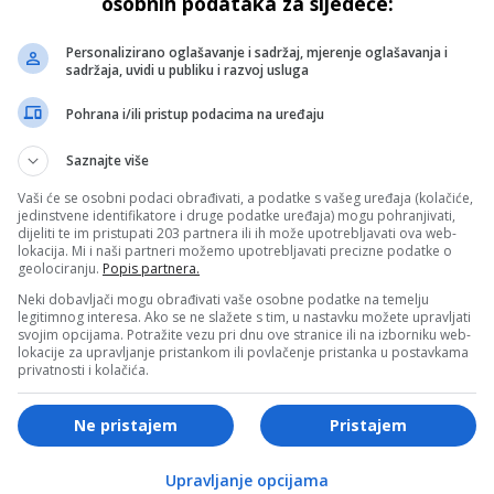
osobnih podataka za sljedeće:
ovatne cijene
može parirati kineskom
konkurentu
Personalizirano oglašavanje i sadržaj, mjerenje oglašavanja i
sadržaja, uvidi u publiku i razvoj usluga
Pohrana i/ili pristup podacima na uređaju
Saznajte više
Vaši će se osobni podaci obrađivati, a podatke s vašeg uređaja (kolačiće,
AUTO
jedinstvene identifikatore i druge podatke uređaja) mogu pohranjivati,
dijeliti te im pristupati 203 partnera ili ih može upotrebljavati ova web-
ispuh dizelaša uništava
Uticaj savremenih kočioni
lokacija. Mi i naši partneri možemo upotrebljavati precizne podatke o
geolociranju.
Popis partnera.
i novčanik: Previše goriva,
sistema na sigurnost voza
uno izgaranje i rješenja
putnika
Neki dobavljači mogu obrađivati vaše osobne podatke na temelju
legitimnog interesa. Ako se ne slažete s tim, u nastavku možete upravljati
svojim opcijama. Potražite vezu pri dnu ove stranice ili na izborniku web-
lokacije za upravljanje pristankom ili povlačenje pristanka u postavkama
privatnosti i kolačića.
Ne pristajem
Pristajem
AUTO
Upravljanje opcijama