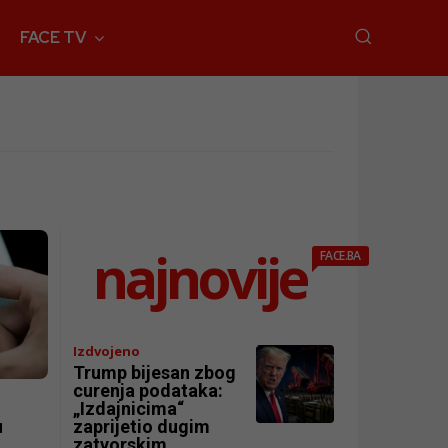
FACE TV
najnovije
FACE.BA
Izdvojeno
Trump bijesan zbog
curenja podataka:
„Izdajnicima“
u
zaprijetio dugim
zatvorskim