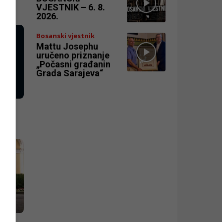
VJESTNIK – 6. 8.
2026.
Bosanski vjestnik
Mattu Josephu
uručeno priznanje
„Počasni građanin
Grada Sarajeva“
h
ča i