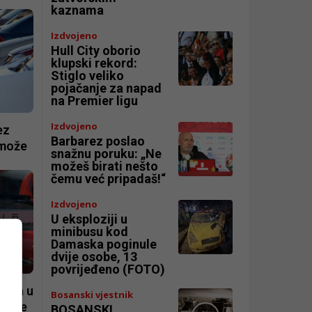
kaznama
Izdvojeno
Hull City oborio
klupski rekord:
Stiglo veliko
pojačanje za napad
na Premier ligu
Izdvojeno
ez
Barbarez poslao
 može
snažnu poruku: „Ne
možeš birati nešto
čemu već pripadaš!“
Izdvojeno
U eksploziji u
minibusu kod
Damaska poginule
dvije osobe, 13
povrijeđeno (FOTO)
bila u
Bosanski vjestnik
la ne
BOSANSKI