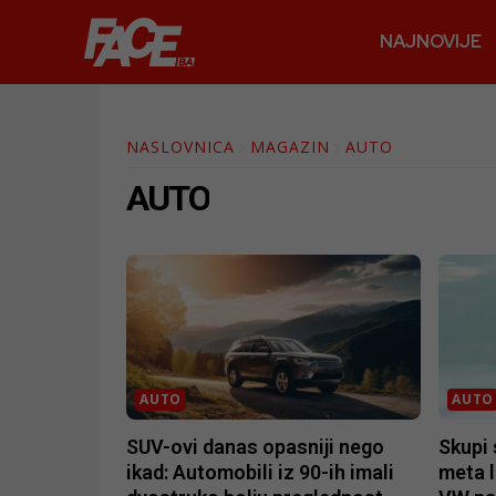
NAJNOVIJE
NASLOVNICA
MAGAZIN
AUTO
AUTO
AUTO
AUTO
SUV-ovi danas opasniji nego
Skupi
ikad: Automobili iz 90-ih imali
meta 