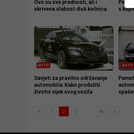
Ovo su sve prednosti, ali i
Pet au
skrivena slabost disk kočnica
s koji
AUTO
AUTO
Savjeti za pravilno održavanje
Pamet
automobila: Kako produžiti
automo
životni vijek svog vozila
spaša
...
1
2
3
66