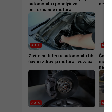
automobila i poboljšava
nevjer
performanse motora
AUTO
AUTO
Zašto su filteri u automobilu tihi
Čađav 
čuvari zdravlja motora i vozača
motor 
nepotp
AUTO
AUTO