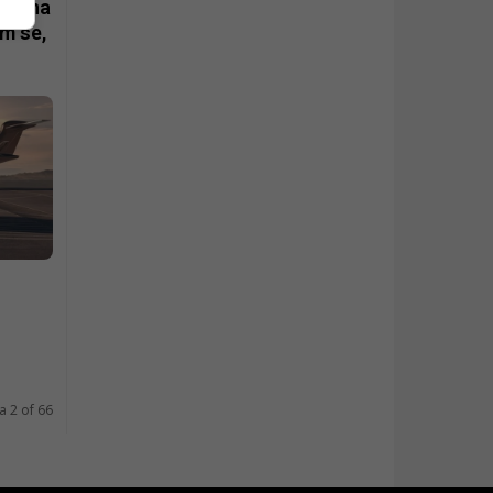
eče na
am se,
a 2 of 66