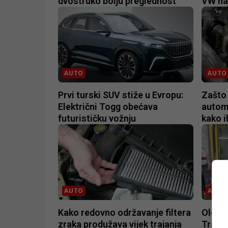
dvostruko bolju preglednost
VW na
AUTO
AUTO
Prvi turski SUV stiže u Evropu:
Zašto 
Električni Togg obećava
automo
futurističku vožnju
kako i
AUTO
AUTO
Kako redovno održavanje filtera
Oldtaj
zraka produžava vijek trajanja
Traban