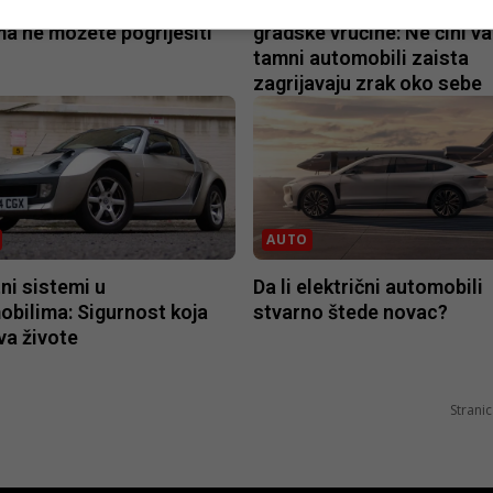
tomobila ispod 5.000 eura
Boja vašeg automobila utj
ma ne možete pogriješiti
gradske vrućine: Ne čini v
tamni automobili zaista
zagrijavaju zrak oko sebe
AUTO
ni sistemi u
Da li električni automobili
bilima: Sigurnost koja
stvarno štede novac?
va živote
Stranic