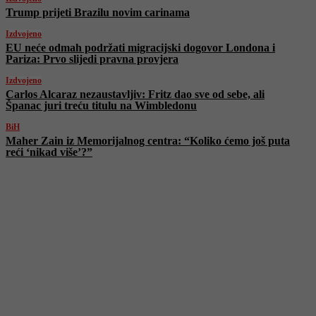
Trump prijeti Brazilu novim carinama
Izdvojeno
EU neće odmah podržati migracijski dogovor Londona i
Pariza: Prvo slijedi pravna provjera
Izdvojeno
Carlos Alcaraz nezaustavljiv: Fritz dao sve od sebe, ali
Španac juri treću titulu na Wimbledonu
BiH
Maher Zain iz Memorijalnog centra: “Koliko ćemo još puta
reći ‘nikad više’?”