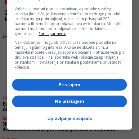
KULTURA
Vaši će se osobni podaci obrađivati, a podatke s vašeg
SFF predstavio članove žirija takmičarskog
uređaja (kolačiće, jedinstvene identifikatore i druge podatke
programa
uređaja) mogu pohranjivati, dijeliti te im pristupati 203
partnera ili ih može upotrebljavati ova web-lokacija. Mi i naši
partneri možemo upotrebljavati precizne podatke o
geolociranju.
Popis partnera.
1
...
62
63
64
Stranica 64 of 64
Neki dobavljači mogu obrađivati vaše osobne podatke na
temelju legitimnog interesa. Ako se ne slažete s tim, u
nastavku možete upravljati svojim opcijama. Potražite vezu pri
dnu ove stranice ili na izborniku web-lokacije za upravljanje
pristankom ili povlačenje pristanka u postavkama privatnosti i
kolačića.
najnovije
Pristajem
Fudbal
Ne pristajem
Poznat raspored 1. kola WWin lige BiH: Derbi između
Zrinjskog i Sarajeva zatvara uvodno kolo
Izdvojeno
Upravljanje opcijama
NE PROPUSTITE: Na FACE TV večeras gledajte tri
dokumentarna filma posvećena genocidu u Srebrenici
Izdvojeno