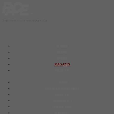
Jedina neovisna medijska kuća
VIJESTI
BIZNIS
SPORT
MAGAZIN
FACE TV
O NAMA
SENAD HADŽIFEJZOVIĆ
FACE TV
FILOZOFIJA
MARKETING
KONTAKT