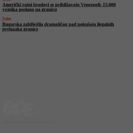
Američki ratni brodovi se približavaju Venezueli: 15.000
vojnika poslano na granicu
Svijet
Bugarska zabilježila dramatičan pad pokušaja ilegalnih
prelazaka granice
Jedina neovisna medijska kuća