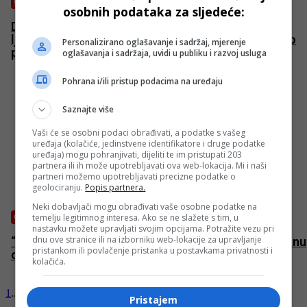
OSTALO
osobnih podataka za sljedeće:
Denzel Washington treći put u ulozi najpoznatijeg
ljudskog „Pravednika“: Akcijski triler i sjajna priča o
Personalizirano oglašavanje i sadržaj, mjerenje
povratku (izgubljene) ljudskosti
oglašavanja i sadržaja, uvidi u publiku i razvoj usluga
Pohrana i/ili pristup podacima na uređaju
Saznajte više
Vaši će se osobni podaci obrađivati, a podatke s vašeg
uređaja (kolačiće, jedinstvene identifikatore i druge podatke
uređaja) mogu pohranjivati, dijeliti te im pristupati 203
partnera ili ih može upotrebljavati ova web-lokacija. Mi i naši
partneri možemo upotrebljavati precizne podatke o
geolociranju.
Popis partnera.
Neki dobavljači mogu obrađivati vaše osobne podatke na
temelju legitimnog interesa. Ako se ne slažete s tim, u
OSTALO
nastavku možete upravljati svojim opcijama. Potražite vezu pri
dnu ove stranice ili na izborniku web-lokacije za upravljanje
“Vatikanska djevojka”: Skriva li Katolička crkva istinu
pristankom ili povlačenje pristanka u postavkama privatnosti i
o nestanku Emanuele Orlandi
kolačića.
1
...
15
16
17
Stranica 17 of 17
Pristajem