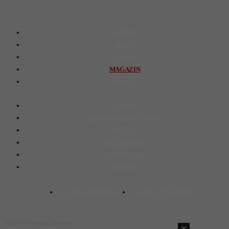
VIJESTI
BIZNIS
SPORT
MAGAZIN
FACE TV
O NAMA
SENAD HADŽIFEJZOVIĆ
FACE TV
FILOZOFIJA
MARKETING
KONTAKT
POLITIKA PRIVATNOSTI
USLOVI KORIŠTENJA
2024 © Face doo Sarajevo
✕