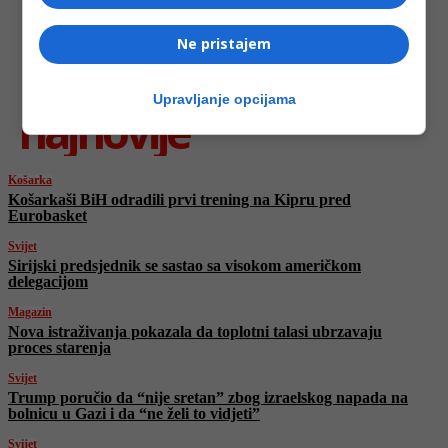
Ne pristajem
Upravljanje opcijama
najnovije
Košarka
Košarkaši BiH odradili prvi trening na Kipru pred
Eurobasket
Svijet
Sirijski predsjednik se sastao sa visokom američkom
delegacijom
Magazin
Nova istraživanja pokazala da toplotni talasi ubrzavaju
proces starenja
Svijet
Trump poručio da “nije sretan” zbog izraelskog napada na
bolnicu u Gazi i da “ne želi to vidjeti”
Svijet