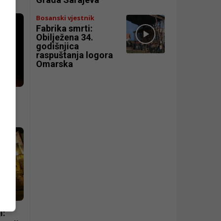
Bosanski vjestnik
Fabrika smrti:
Obilježena 34.
godišnjica
raspuštanja logora
Omarska
i: