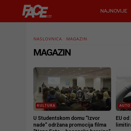
NAJNOVIJE
NASLOVNICA
MAGAZIN
MAGAZIN
KULTURA
AUTO
U Studentskom domu “Izvor
EU od 
nade“ održana promocija filma
limiti