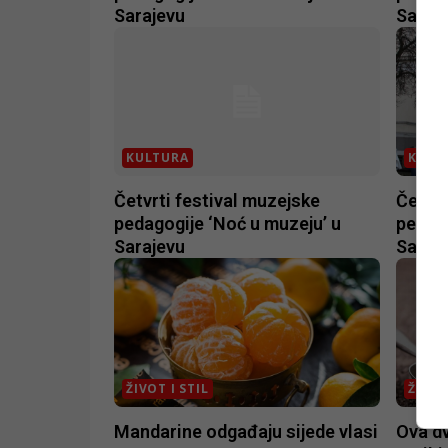
Sarajevu
Saraj
KULTURA
KULT
Četvrti festival muzejske
Četvrt
pedagogije ‘Noć u muzeju’ u
pedago
Sarajevu
Saraj
ŽIVOT I STIL
ŽIVOT
Mandarine odgađaju sijede vlasi
Ova dv