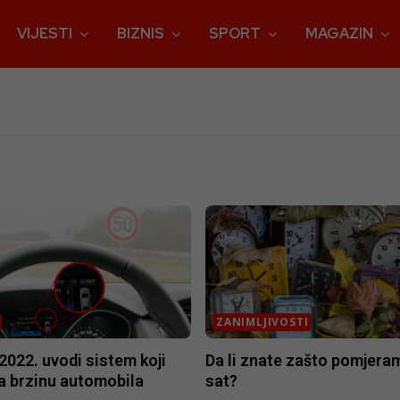
VIJESTI
BIZNIS
SPORT
MAGAZIN
ZANIMLJIVOSTI
2022. uvodi sistem koji
Da li znate zašto pomjera
ra brzinu automobila
sat?