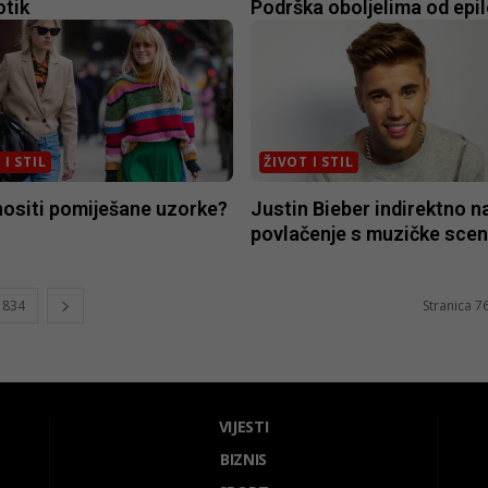
otik
Podrška oboljelima od epil
 I STIL
ŽIVOT I STIL
nositi pomiješane uzorke?
Justin Bieber indirektno n
povlačenje s muzičke sce
834
Stranica 7
VIJESTI
BIZNIS