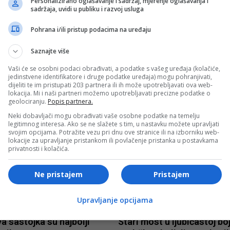
Personalizirano oglašavanje i sadržaj, mjerenje oglašavanja i
evu
Sarajevu
sadržaja, uvidi u publiku i razvoj usluga
Pohrana i/ili pristup podacima na uređaju
Saznajte više
Vaši će se osobni podaci obrađivati, a podatke s vašeg uređaja (kolačiće,
jedinstvene identifikatore i druge podatke uređaja) mogu pohranjivati,
URA
KULTURA
dijeliti te im pristupati 203 partnera ili ih može upotrebljavati ova web-
lokacija. Mi i naši partneri možemo upotrebljavati precizne podatke o
geolociranju.
Popis partnera.
i festival muzejske
Teatarske kuće u Mostaru
gije ‘Noć u muzeju’ u
obilježavaju Svjetski dan
Neki dobavljači mogu obrađivati vaše osobne podatke na temelju
legitimnog interesa. Ako se ne slažete s tim, u nastavku možete upravljati
evu
kazališta
svojim opcijama. Potražite vezu pri dnu ove stranice ili na izborniku web-
lokacije za upravljanje pristankom ili povlačenje pristanka u postavkama
privatnosti i kolačića.
Ne pristajem
Pristajem
 I STIL
ŽIVOT I STIL
Upravljanje opcijama
a sastojka su najbolji
Stari most u ljubičastoj boj