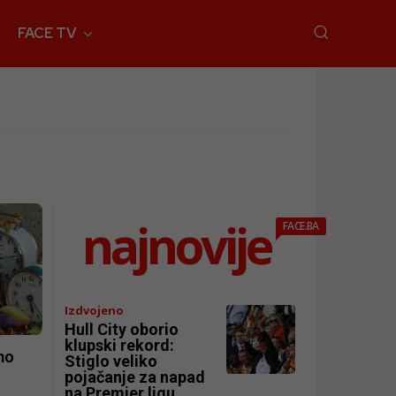
FACE TV
najnovije
FACE.BA
Izdvojeno
Hull City oborio
klupski rekord:
mo
Stiglo veliko
pojačanje za napad
na Premier ligu