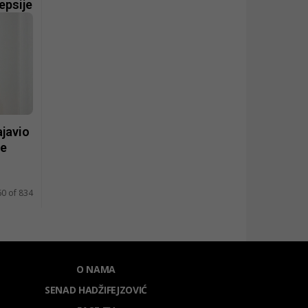
epsije
ajavio
ne
60 of 834
O NAMA
SENAD HADŽIFEJZOVIĆ