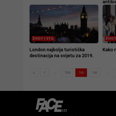
antibi
ŽIVOT I STIL
ŽIVOT
London najbolja turistička
Kako 
destinacija na svijetu za 2019.
...
...
1
759
760
761