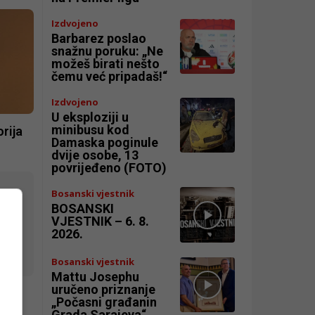
Izdvojeno
Barbarez poslao
snažnu poruku: „Ne
možeš birati nešto
čemu već pripadaš!“
Izdvojeno
U eksploziji u
minibusu kod
rija
Damaska poginule
dvije osobe, 13
povrijeđeno (FOTO)
Bosanski vjestnik
BOSANSKI
VJESTNIK – 6. 8.
2026.
Bosanski vjestnik
Mattu Josephu
uručeno priznanje
„Počasni građanin
 u
Grada Sarajeva“