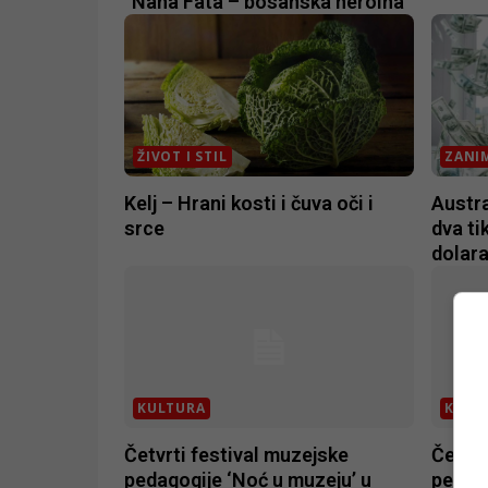
“Nana Fata – bosanska heroina“
ŽIVOT I STIL
ZANIM
Kelj – Hrani kosti i čuva oči i
Austra
srce
dva ti
dolar
KULTURA
KULT
Četvrti festival muzejske
Četvrt
pedagogije ‘Noć u muzeju’ u
pedago