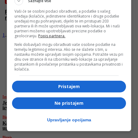
Saznajte više
FUDBAL
Vaši će se osobni podaci obrađivati, a podatke s vašeg
Rezime prvog dijela Mundijala: Belgijanci
uređaja (kolačiće, jedinstvene identifikatore i druge podatke
najefikasniji, Iranci se najbolje branili
uređaja) mogu pohranjivati, dijeliti te im pristupati 203
partnera ili ih može upotrebljavati ova web-lokacija. Mi i naši
partneri možemo upotrebljavati precizne podatke o
1
...
1.039
1.040
1.041
Stranica 1.041 of 1.041
geolociranju.
Popis partnera.
Neki dobavljači mogu obrađivati vaše osobne podatke na
temelju legitimnog interesa. Ako se ne slažete s tim, u
nastavku možete upravljati svojim opcijama. Potražite vezu pri
dnu ove stranice ili na izborniku web-lokacije za upravljanje
pristankom ili povlačenje pristanka u postavkama privatnosti i
kolačića.
najnovije
Pristajem
Izdvojeno
Ne pristajem
Jenča na hitnoj sjednici Vijeća sigurnosti UN-a: “Izrael će
izvesti još jednu katastrofu u Gazi!”
Biznis
Upravljanje opcijama
Kako je Trump “udario” na BiH: Američke carine ozbiljno
ugrozile izvoz i industriju
Biznis