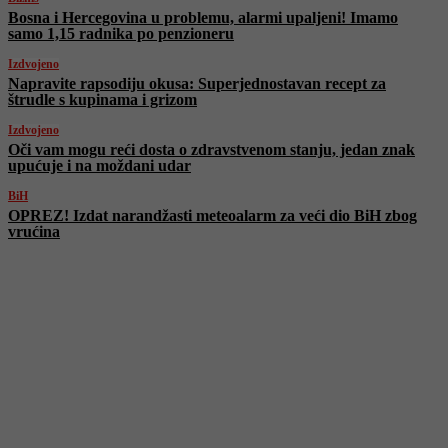
Bosna i Hercegovina u problemu, alarmi upaljeni! Imamo
samo 1,15 radnika po penzioneru
Izdvojeno
Napravite rapsodiju okusa: Superjednostavan recept za
štrudle s kupinama i grizom
Izdvojeno
Oči vam mogu reći dosta o zdravstvenom stanju, jedan znak
upućuje i na moždani udar
BiH
OPREZ! Izdat narandžasti meteoalarm za veći dio BiH zbog
vrućina