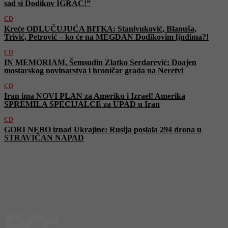
sad si Dodikov IGRAČ!”
CD
Kreće ODLUČUJUĆA BITKA: Stanivuković, Blanuša,
Trivić, Petrović – ko će na MEGDAN Dodikovim ljudima?!
CD
IN MEMORIAM, Šemsudin Zlatko Serdarević: Doajen
mostarskog novinarstva i hroničar grada na Neretvi
CD
Iran ima NOVI PLAN za Ameriku i Izrael! Amerika
SPREMILA SPECIJALCE za UPAD u Iran
CD
GORI NEBO iznad Ukrajine: Rusija poslala 294 drona u
STRAVIČAN NAPAD