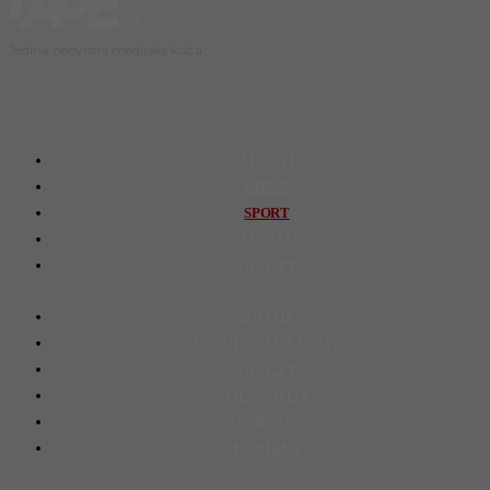
Jedina neovisna medijska kuća
VIJESTI
BIZNIS
SPORT
MAGAZIN
FACE TV
O NAMA
SENAD HADŽIFEJZOVIĆ
FACE TV
FILOZOFIJA
MARKETING
KONTAKT