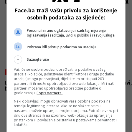
FIFA planira oduzeti diplomatski imunitet Maradoni
Face.ba traži vašu privolu za korištenje
osobnih podataka za sljedeće:
Personalizirano oglašavanje i sadržaj, mjerenje
oglašavanja i sadržaja, uvidi u publiku i razvoj usluga
Pohrana i/ili pristup podacima na uređaju
Saznajte više
Vaši će se osobni podaci obrađivati, a podatke s vašeg
TENIS
uređaja (kolačiće, jedinstvene identifikatore i druge podatke
uređaja) mogu pohranjivati, dijeliti te im pristupati 203
Džumhur: Osjećao sam da mogu igrati dobro na travi,
partnera ili ih može upotrebljavati ova web-lokacija. Mi i naši
trebalo mi je mečeva
partneri možemo upotrebljavati precizne podatke o
geolociranju.
Popis partnera.
Neki dobavljači mogu obrađivati vaše osobne podatke na
temelju legitimnog interesa. Ako se ne slažete s tim, u
nastavku možete upravljati svojim opcijama. Potražite vezu pri
dnu ove stranice ili na izborniku web-lokacije za upravljanje
pristankom ili povlačenje pristanka u postavkama privatnosti i
kolačića.