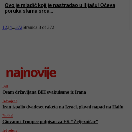
Ovo je mladić koji je nastradao u Ilijašu! Očeva
poruka slama srca…
1
2
3
4
...
372
Stranica 3 of 372
najnovije
BiH
Osam državljana BiH evakuisano iz Irana
Izdvojeno
Iran ispalio dvadeset raketa na Izrael, glavni napad na Haifu
Fudbal
Giovanni Troupee potpisao za FK “Željezničar”
Izdvojeno