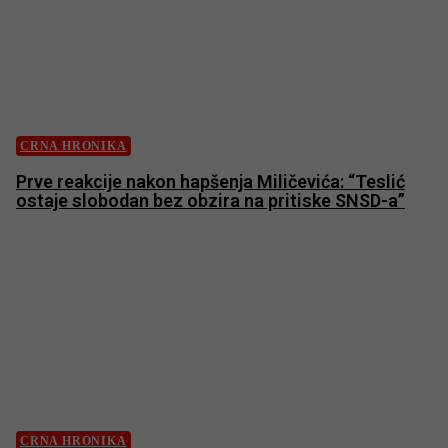
CRNA HRONIKA
Prve reakcije nakon hapšenja Miličevića: “Teslić
ostaje slobodan bez obzira na pritiske SNSD-a”
CRNA HRONIKA