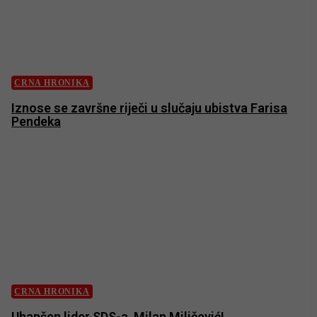
CRNA HRONIKA
Iznose se završne riječi u slučaju ubistva Farisa
Pendeka
CRNA HRONIKA
Uhapšen lider SDS-a, Milan Miličević!