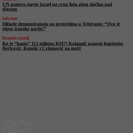
UN ponovo stavio Izrael na crnu listu zbog zločina nad
djecom
Izdvojeno
Hiljade demonstranata na protestima u Teheranu: “Ovo je
otpor iranske nacije!”
Bosanski vjestnik
Ko je “hapio” 113 miliona KM?! Kajganić najavio hapšenja:
Bećirović, Komšić i Cvijanović na meti!