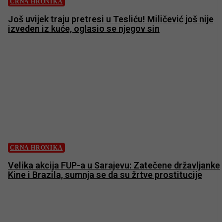
CRNA HRONIKA
Još uvijek traju pretresi u Tesliću! Miličević još nije
izveden iz kuće, oglasio se njegov sin
CRNA HRONIKA
Velika akcija FUP-a u Sarajevu: Zatečene državljanke
Kine i Brazila, sumnja se da su žrtve prostitucije