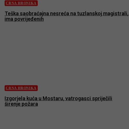
CRNA HRONIKA
Teška saobraćajna nesreća na tuzlanskoj magistrali,
ima povrijeđenih
CRNA HRONIKA
Izgorjela kuća u Mostaru, vatrogasci spriječili
širenje požara