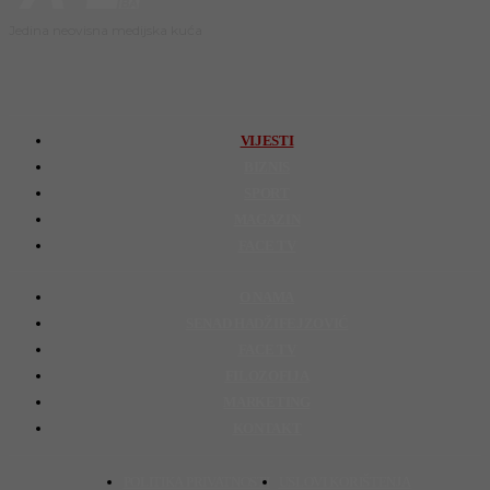
Jedina neovisna medijska kuća
VIJESTI
BIZNIS
SPORT
MAGAZIN
FACE TV
O NAMA
SENAD HADŽIFEJZOVIĆ
FACE TV
FILOZOFIJA
MARKETING
KONTAKT
POLITIKA PRIVATNOSTI
USLOVI KORIŠTENJA