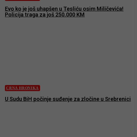
Evo ko je još uhapšen u Tesliću osim Miličevića!
Policija traga za još 250.000 KM
CRNA HRONIKA
U Sudu BiH počinje suđenje za zločine u Srebrenici