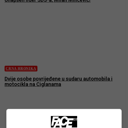
CRNA HRONIKA
Dvije osobe povrijeđene u sudaru automobila i
motocikla na Ciglanama