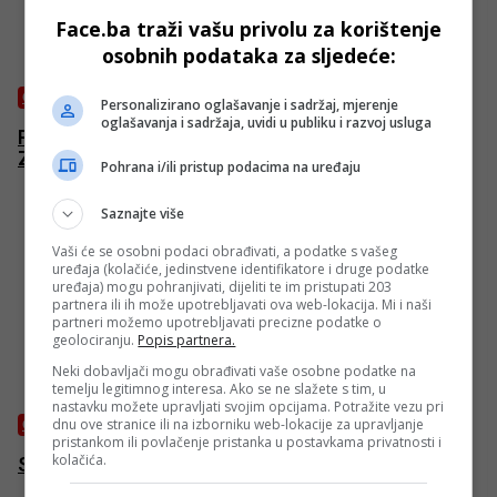
Face.ba traži vašu privolu za korištenje
osobnih podataka za sljedeće:
CRNA HRONIKA
Personalizirano oglašavanje i sadržaj, mjerenje
oglašavanja i sadržaja, uvidi u publiku i razvoj usluga
Privatni avion “proklizao” s piste na aerodromu u
Zagrebu, obustavljen sav saobraćaj
Pohrana i/ili pristup podacima na uređaju
Saznajte više
Vaši će se osobni podaci obrađivati, a podatke s vašeg
uređaja (kolačiće, jedinstvene identifikatore i druge podatke
uređaja) mogu pohranjivati, dijeliti te im pristupati 203
partnera ili ih može upotrebljavati ova web-lokacija. Mi i naši
partneri možemo upotrebljavati precizne podatke o
geolociranju.
Popis partnera.
Neki dobavljači mogu obrađivati vaše osobne podatke na
temelju legitimnog interesa. Ako se ne slažete s tim, u
nastavku možete upravljati svojim opcijama. Potražite vezu pri
dnu ove stranice ili na izborniku web-lokacije za upravljanje
CRNA HRONIKA
pristankom ili povlačenje pristanka u postavkama privatnosti i
kolačića.
Sudarila se dva automobila u Donjem Vakufu