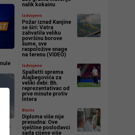
nalik kokainu
Izdvojeno
Požar iznad Kanjine
se širi: Vatra
zahvatila veliku
površinu borove
šume, sve
raspoložive snage
na terenu (VIDEO)
inule
Izdvojeno
Spalletti sprema
Alajbegovića za
veliki debi: Bh.
reprezentativac od
prve minute protiv
Intera
Biznis
Diploma više nije
presudna: Ove
ak na
vještine poslodavci
re za
sada cijene više