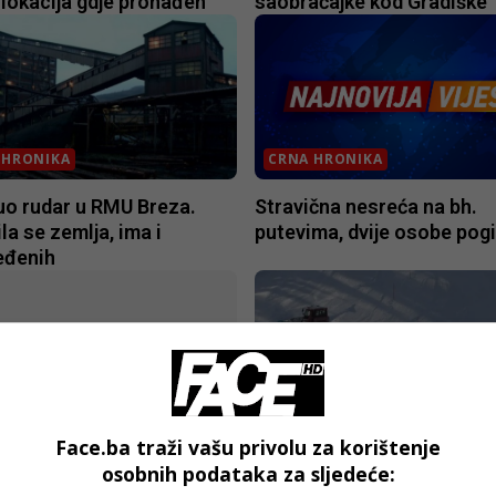
 lokacija gdje pronađen
saobraćajke kod Gradiške
 HRONIKA
CRNA HRONIKA
uo rudar u RMU Breza.
Stravična nesreća na bh.
la se zemlja, ima i
putevima, dvije osobe pog
eđenih
 HRONIKA
CRNA HRONIKA
Face.ba traži vašu privolu za korištenje
učanin pao pod ratrak na
Banjalučanin pao pod ratr
osobnih podataka za sljedeće:
ištu, ljekari mu se bore za
skijalištu, ljekari mu se bo