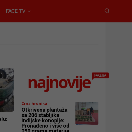
FACE TV
najnovije
FACE.BA
Crna hronika
Otkrivena plantaža
sa 206 stabljika
lu:
indijske konoplje:
Pronađeno i više od
250 grama materije