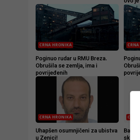
ovo je
CRNA HRONIKA
CRNA
Poginuo rudar u RMU Breza.
Pogin
Obrušila se zemlja, ima i
Obruši
povrijeđenih
povrij
CRNA HRONIKA
CRNA
Uhapšen osumnjičeni za ubistva
Banjal
u Zenici!
skijal