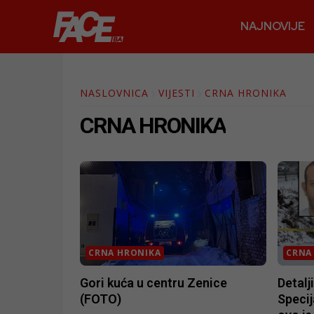
NAJNOVIJE
NASLOVNICA
VIJESTI
CRNA HRONIKA
CRNA HRONIKA
CRNA HRONIKA
CRNA
Gori kuća u centru Zenice
Detalj
(FOTO)
Specij