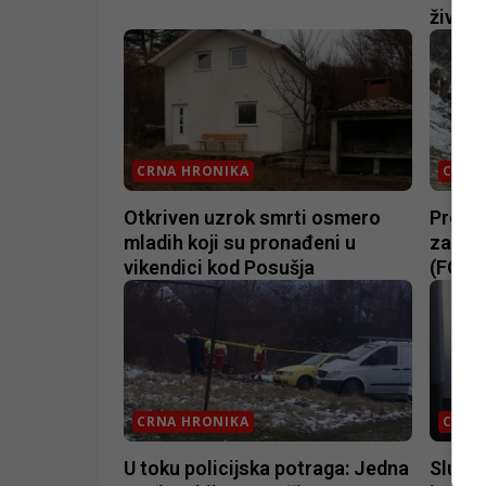
život
CRNA HRONIKA
CRNA
Otkriven uzrok smrti osmero
Prona
mladih koji su pronađeni u
za dvo
vikendici kod Posušja
(FOTO
CRNA HRONIKA
CRNA
U toku policijska potraga: Jedna
Slučaj