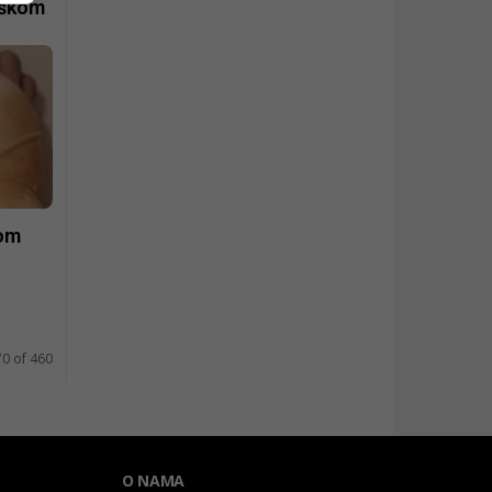
eškom
lom
70 of 460
O NAMA