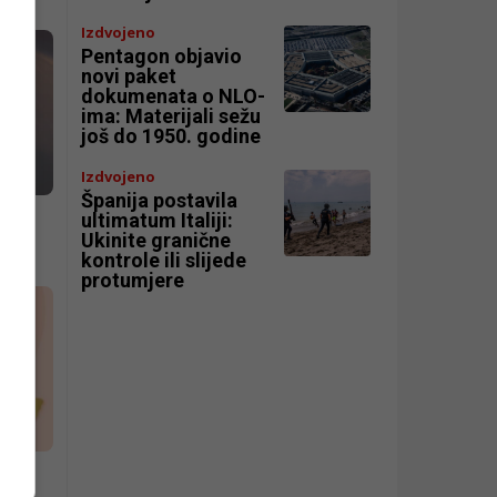
Izdvojeno
Pentagon objavio
novi paket
dokumenata o NLO-
ima: Materijali sežu
još do 1950. godine
Izdvojeno
Španija postavila
ultimatum Italiji:
Ukinite granične
ti
kontrole ili slijede
protumjere
5