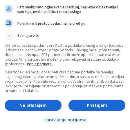
život
Personalizirano oglašavanje i sadržaj, mjerenje oglašavanja i
sadržaja, uvidi u publiku i razvoj usluga
Pohrana i/ili pristup podacima na uređaju
Saznajte više
Vaši će se osobni podaci obrađivati, a podatke s vašeg uređaja (kolačiće,
 HRONIKA
CRNA HRONIKA
jedinstvene identifikatore i druge podatke uređaja) mogu pohranjivati,
dijeliti te im pristupati 203 partnera ili ih može upotrebljavati ova web-
đen kombi osumnjičenog
Mlađi muškarac počinio
lokacija. Mi i naši partneri možemo upotrebljavati precizne podatke o
geolociranju.
Popis partnera.
struko ubistvo u Zenici
samoubistvo na Dolac Mal
)
Neki dobavljači mogu obrađivati vaše osobne podatke na temelju
legitimnog interesa. Ako se ne slažete s tim, u nastavku možete upravljati
svojim opcijama. Potražite vezu pri dnu ove stranice ili na izborniku web-
lokacije za upravljanje pristankom ili povlačenje pristanka u postavkama
privatnosti i kolačića.
Ne pristajem
Pristajem
 HRONIKA
CRNA HRONIKA
Upravljanje opcijama
 “Krunić”: Optuženi Gajić
Dječak koji nije napunio ni 