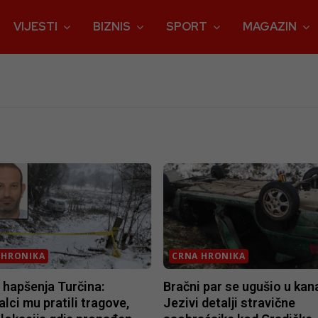
VIJESTI
BIZNIS
SPORT
MAGAZIN
 HRONIKA
CRNA HRONIKA
i hapšenja Turčina:
Bračni par se ugušio u kana
alci mu pratili tragove,
Jezivi detalji stravične