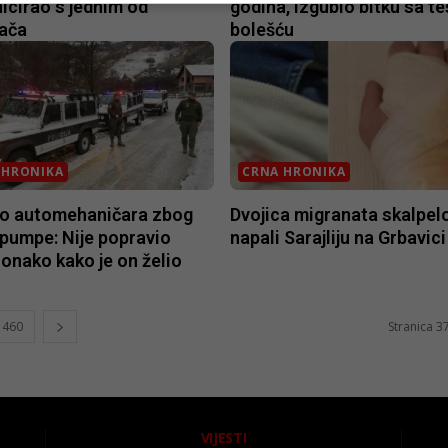
icirao s jednim od
godina, izgubio bitku sa t
ača
bolešću
 HRONIKA
CRNA HRONIKA
o automehaničara zbog
Dvojica migranata skalpe
pumpe: Nije popravio
napali Sarajliju na Grbavici
onako kako je on želio
460
Stranica 3
VIJESTI