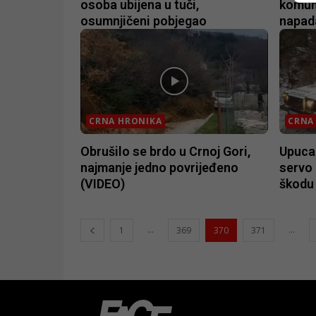
osoba ubijena u tuči,
komun
osumnjičeni pobjegao
napad
CRNA HRONIKA
CRNA
Obrušilo se brdo u Crnoj Gori,
Upuca
najmanje jedno povrijeđeno
servo 
(VIDEO)
škodu 
...
...
1
369
370
371