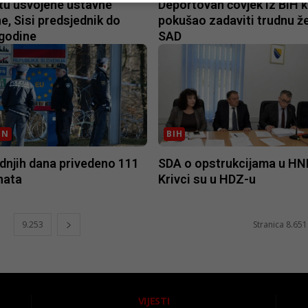
tu usvojene ustavne
Deportovan čovjek iz BiH ko
e, Sisi predsjednik do
pokušao zadaviti trudnu ž
 godine
SAD
ON
BIH
dnjih dana privedeno 111
SDA o opstrukcijama u HN
nata
Krivci su u HDZ-u
9.253
Stranica 8.651
VIJESTI