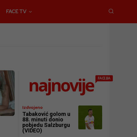
FACE TV
najnovije
FACE.BA
Izdvojeno
Tabaković golom u
88. minuti donio
pobjedu Salzburgu
(VIDEO)