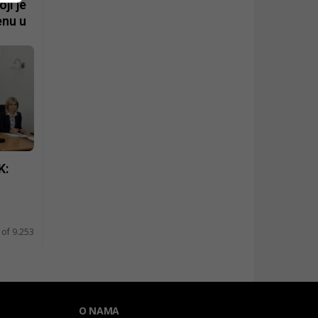
ji je
enu u
K:
 of 9.253
O NAMA