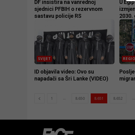
DF insistira na vanrednoj
U Egip
sjednici PFBIH o rezervnom
izmjen
sastavu policije RS
2030.
SVIJET
REGI
ID objavila video: Ovo su
Poslje
napadači sa Šri Lanke (VIDEO)
migra
...
...
1
8.650
8.651
8.652