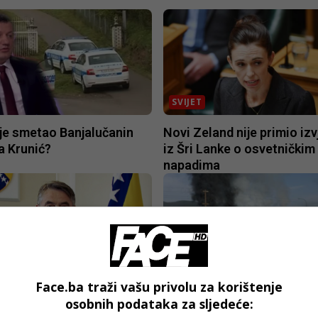
SVIJET
je smetao Banjalučanin
Novi Zeland nije primio izv
a Krunić?
iz Šri Lanke o osvetničkim
napadima
CRNA HRONIKA
Face.ba traži vašu privolu za korištenje
: Bilo bi dobro da
Veliki požar u Ilijašu, gori 
osobnih podataka za sljedeće:
ka ne povlači dodatne
namještaja