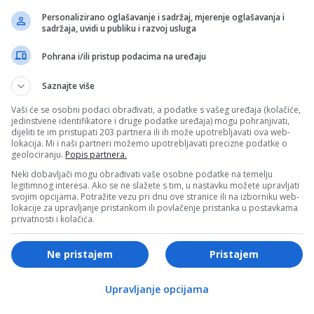
e
Personalizirano oglašavanje i sadržaj, mjerenje oglašavanja i
sadržaja, uvidi u publiku i razvoj usluga
Pohrana i/ili pristup podacima na uređaju
Saznajte više
Vaši će se osobni podaci obrađivati, a podatke s vašeg uređaja (kolačiće,
 HRONIKA
SVIJET
jedinstvene identifikatore i druge podatke uređaja) mogu pohranjivati,
dijeliti te im pristupati 203 partnera ili ih može upotrebljavati ova web-
i filmske sačekuše: Krunić
Povijesni projekt trebao bi
lokacija. Mi i naši partneri možemo upotrebljavati precizne podatke o
geolociranju.
Popis partnera.
en hicima kroz prednju
revalorizirati sliku o bivš
 ranjeni Goran Ilić se
DDR-u
Neki dobavljači mogu obrađivati vaše osobne podatke na temelju
legitimnog interesa. Ako se ne slažete s tim, u nastavku možete upravljati
o borio sa ubicama (FOTO)
svojim opcijama. Potražite vezu pri dnu ove stranice ili na izborniku web-
lokacije za upravljanje pristankom ili povlačenje pristanka u postavkama
privatnosti i kolačića.
Ne pristajem
Pristajem
T
SVIJET
Upravljanje opcijama