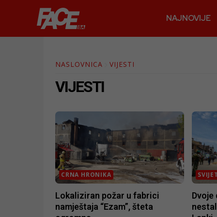
NAJNOVIJE
NASLOVNICA
VIJESTI
VIJESTI
CRNA HRONIKA
SVIJE
Lokaliziran požar u fabrici
Dvoje 
namještaja “Ezam”, šteta
nestal