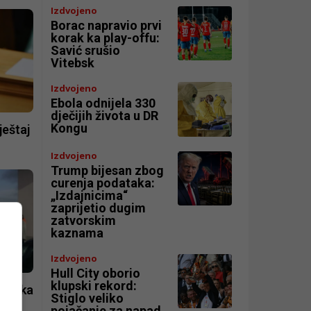
Izdvojeno
Borac napravio prvi
korak ka play-offu:
Savić srušio
Vitebsk
Izdvojeno
Ebola odnijela 330
dječijih života u DR
Kongu
ještaj
Izdvojeno
Trump bijesan zbog
curenja podataka:
„Izdajnicima“
zaprijetio dugim
zatvorskim
kaznama
Izdvojeno
Hull City oborio
klupski rekord:
fabrika
Stiglo veliko
pojačanje za napad