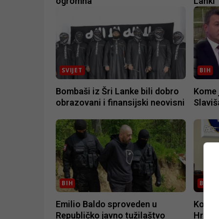
ogromna
Lanki
SVIJET
BIH
Bombaši iz Šri Lanke bili dobro
Kome 
obrazovani i finansijski neovisni
Slaviš
BIH
BIH
Emilio Baldo sproveden u
Komšić
Republičko javno tužilaštvo
Hrvats