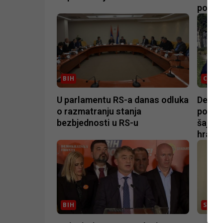
potez
BIH
CRNA
U parlamentu RS-a danas odluka
Detalj
o razmatranju stanja
pogođ
bezbjednosti u RS-u
šajbu,
hrabr
BIH
SVIJE