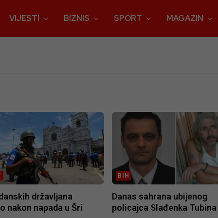
VIJESTI
BIZNIS
SPORT
MAGAZIN
T
BIH
danskih državljana
Danas sahrana ubijenog
o nakon napada u Šri
policajca Slađenka Tubina