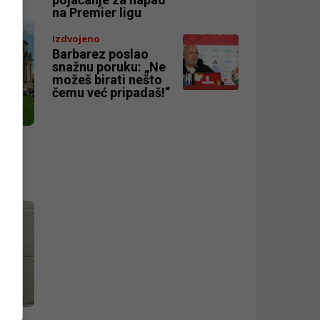
na Premier ligu
Izdvojeno
Barbarez poslao
snažnu poruku: „Ne
možeš birati nešto
čemu već pripadaš!“
em