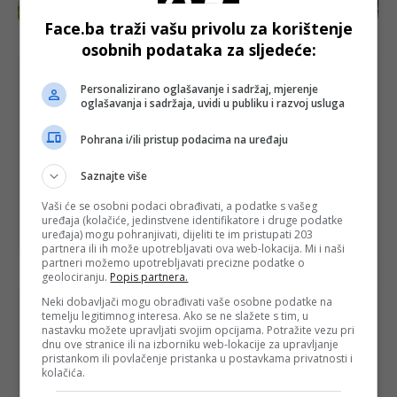
BIH
Face.ba traži vašu privolu za korištenje
Kako Čović bodri Vatrene? Pa, vatreno!
osobnih podataka za sljedeće:
Personalizirano oglašavanje i sadržaj, mjerenje
oglašavanja i sadržaja, uvidi u publiku i razvoj usluga
Pohrana i/ili pristup podacima na uređaju
Saznajte više
Vaši će se osobni podaci obrađivati, a podatke s vašeg
uređaja (kolačiće, jedinstvene identifikatore i druge podatke
uređaja) mogu pohranjivati, dijeliti te im pristupati 203
BIH
partnera ili ih može upotrebljavati ova web-lokacija. Mi i naši
partneri možemo upotrebljavati precizne podatke o
Marš mira prvi put preko Kameničkog brda
geolociranju.
Popis partnera.
Neki dobavljači mogu obrađivati vaše osobne podatke na
temelju legitimnog interesa. Ako se ne slažete s tim, u
nastavku možete upravljati svojim opcijama. Potražite vezu pri
dnu ove stranice ili na izborniku web-lokacije za upravljanje
pristankom ili povlačenje pristanka u postavkama privatnosti i
kolačića.