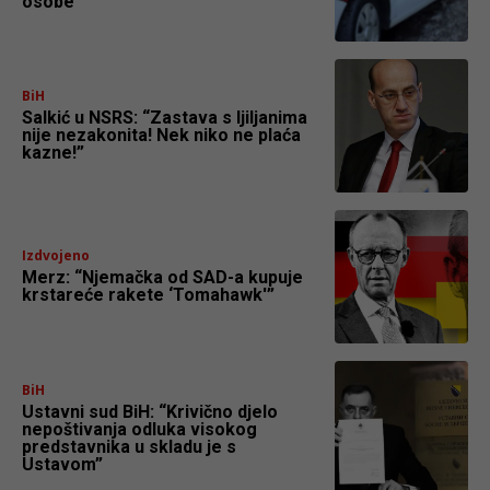
osobe
BiH
Salkić u NSRS: “Zastava s ljiljanima
nije nezakonita! Nek niko ne plaća
kazne!”
Izdvojeno
Merz: “Njemačka od SAD-a kupuje
krstareće rakete ‘Tomahawk'”
BiH
Ustavni sud BiH: “Krivično djelo
nepoštivanja odluka visokog
predstavnika u skladu je s
Ustavom”