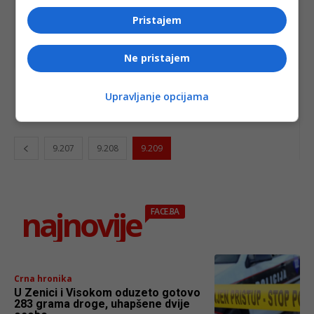
Pristajem
Ne pristajem
BIH
Dodik: Bosna i Hercegovina nesposobna da se
Upravljanje opcijama
suoči sa talasom migranata
9.207
9.208
9.209
najnovije
FACE.BA
Crna hronika
U Zenici i Visokom oduzeto gotovo
283 grama droge, uhapšene dvije