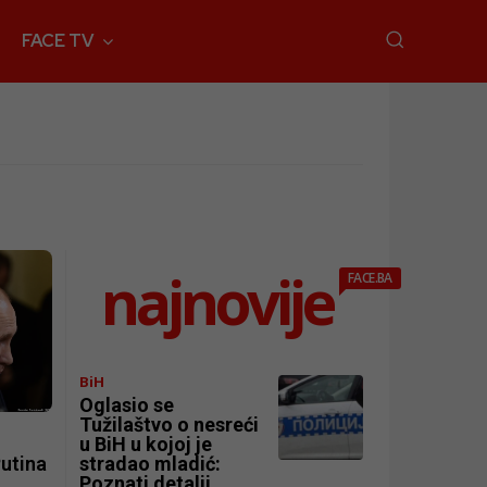
FACE TV
najnovije
FACE.BA
BiH
Oglasio se
Tužilaštvo o nesreći
u BiH u kojoj je
utina
stradao mladić:
Poznati detalji,