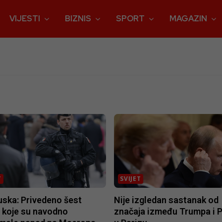
VIJESTI
BIZNIS
SPORT
MAGAZIN
T
SVIJET
uska: Privedeno šest
Nije izgledan sastanak od
 koje su navodno
značaja između Trumpa i P