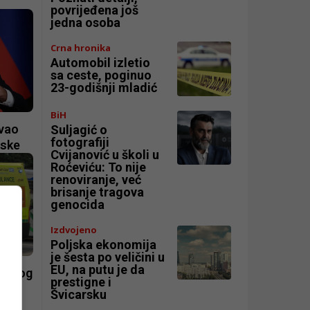
povrijeđena još
jedna osoba
Crna hronika
Automobil izletio
sa ceste, poginuo
23-godišnji mladić
BiH
zvao
Suljagić o
fotografiji
jske
Cvijanović u školi u
Roćeviću: To nije
renoviranje, već
brisanje tragova
genocida
Izdvojeno
Poljska ekonomija
je šesta po veličini u
EU, na putu je da
ljenog
prestigne i
Švicarsku