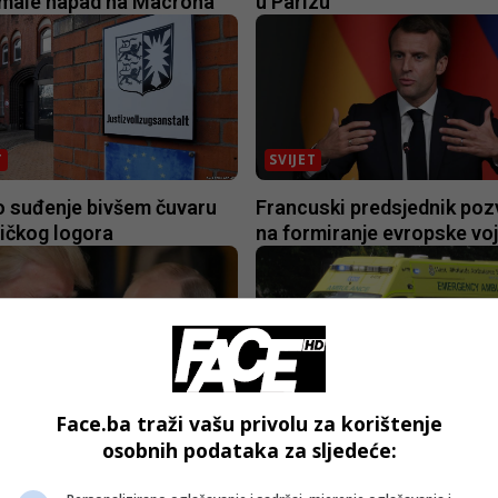
emale napad na Macrona
u Parizu
T
SVIJET
o suđenje bivšem čuvaru
Francuski predsjednik po
ičkog logora
na formiranje evropske vo
T
SVIJET
Face.ba traži vašu privolu za korištenje
od sastanka Trumpa i
Mogla umrijeti zbog “slom
osobnih podataka za sljedeće:
a
srce”