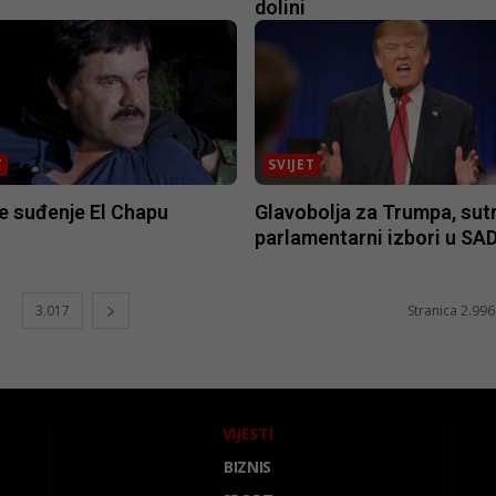
dolini
T
SVIJET
e suđenje El Chapu
Glavobolja za Trumpa, sut
parlamentarni izbori u SA
3.017
Stranica 2.996
VIJESTI
BIZNIS