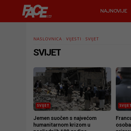
NAJNOVIJE
NASLOVNICA
VIJESTI
SVIJET
SVIJET
SVIJET
SVIJE
Jemen suočen s najvećom
Franc
humanitarnom krizom u
osoba