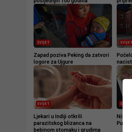
posljednjih 100 godina
pripr
SVIJET
SVIJE
Zapad poziva Peking da zatvori
Počel
logore za Ujgure
nacist
SVIJET
SVIJE
Ljekari u Indiji otkrili
Ništa 
parazitskog blizanca na
Putin
bebinom stomaku i grudima