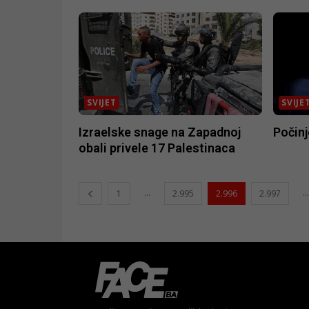
SVIJET
SVIJE
Izraelske snage na Zapadnoj
Počinj
obali privele 17 Palestinaca
...
...
1
2.995
2.996
2.997