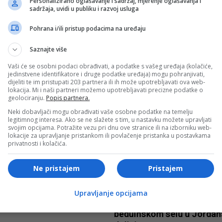
Personalizirano oglašavanje i sadržaj, mjerenje oglašavanja i
sadržaja, uvidi u publiku i razvoj usluga
Pohrana i/ili pristup podacima na uređaju
Saznajte više
Vaši će se osobni podaci obrađivati, a podatke s vašeg uređaja (kolačiće,
T
SVIJET
jedinstvene identifikatore i druge podatke uređaja) mogu pohranjivati,
dijeliti te im pristupati 203 partnera ili ih može upotrebljavati ova web-
 institucija: U džamiji Taj
Prva grupa migranata stigl
lokacija. Mi i naši partneri možemo upotrebljavati precizne podatke o
geolociranju.
Popis partnera.
 mogu klanjati samo
Mexico City
ani
Neki dobavljači mogu obrađivati vaše osobne podatke na temelju
legitimnog interesa. Ako se ne slažete s tim, u nastavku možete upravljati
svojim opcijama. Potražite vezu pri dnu ove stranice ili na izborniku web-
lokacije za upravljanje pristankom ili povlačenje pristanka u postavkama
privatnosti i kolačića.
Ne pristajem
Pristajem
T
SVIJET
Upravljanje opcijama
smog u New Delhiju
Izraelske snage ruše objek
beduinskom selu u Jordan