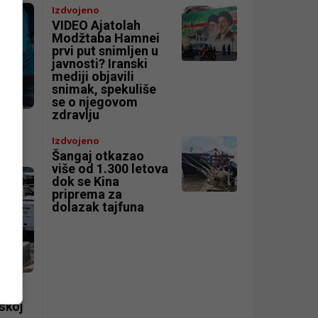
Izdvojeno
VIDEO Ajatolah
Modžtaba Hamnei
prvi put snimljen u
javnosti? Iranski
mediji objavili
snimak, spekuliše
se o njegovom
zdravlju
a u
Izdvojeno
Šangaj otkazao
više od 1.300 letova
dok se Kina
priprema za
dolazak tajfuna
te u
skoj