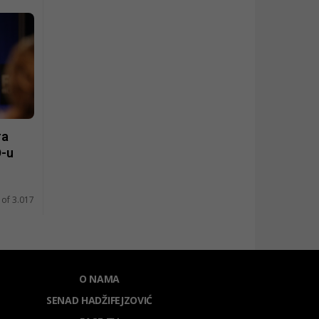
ra
D-u
 of 3.017
O NAMA
SENAD HADŽIFEJZOVIĆ