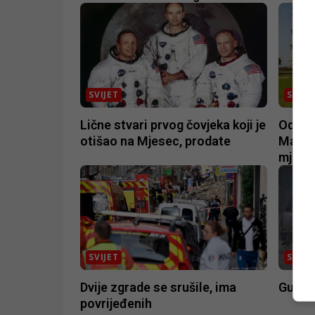
SVIJET
SVIJE
Lične stvari prvog čovjeka koji je
Odluka
otišao na Mjesec, prodate
Mahal
mješt
SVIJET
SVIJE
Dvije zgrade se srušile, ima
Gust 
povrijeđenih