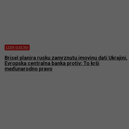
IZDVOJENO
Brisel planira rusku zamrznutu imovinu dati Ukrajini,
Evropska centralna banka protiv: To krši
međunarodno pravo