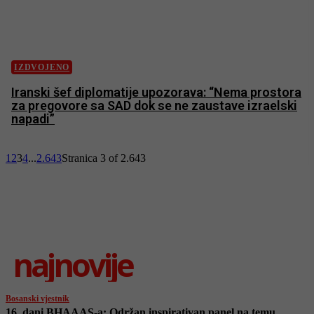
IZDVOJENO
Iranski šef diplomatije upozorava: “Nema prostora
za pregovore sa SAD dok se ne zaustave izraelski
napadi”
1
2
3
4
...
2.643
Stranica 3 of 2.643
najnovije
Bosanski vjestnik
16. dani BHAAAS-a: Održan inspirativan panel na temu