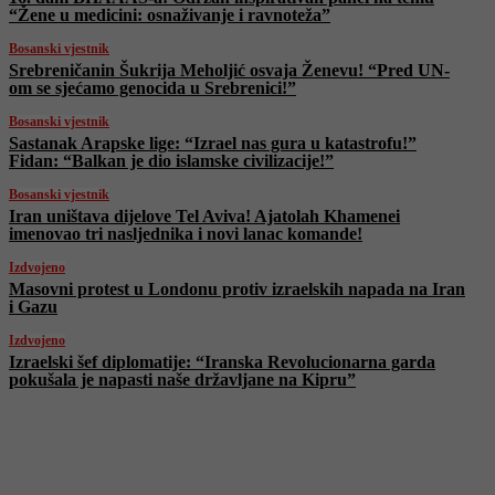
“Žene u medicini: osnaživanje i ravnoteža”
Bosanski vjestnik
Srebreničanin Šukrija Meholjić osvaja Ženevu! “Pred UN-
om se sjećamo genocida u Srebrenici!”
Bosanski vjestnik
Sastanak Arapske lige: “Izrael nas gura u katastrofu!”
Fidan: “Balkan je dio islamske civilizacije!”
Bosanski vjestnik
Iran uništava dijelove Tel Aviva! Ajatolah Khamenei
imenovao tri nasljednika i novi lanac komande!
Izdvojeno
Masovni protest u Londonu protiv izraelskih napada na Iran
i Gazu
Izdvojeno
Izraelski šef diplomatije: “Iranska Revolucionarna garda
pokušala je napasti naše državljane na Kipru”