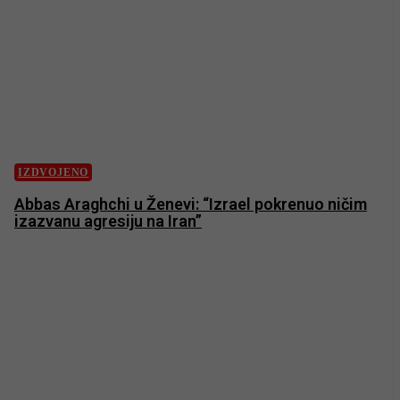
IZDVOJENO
Abbas Araghchi u Ženevi: “Izrael pokrenuo ničim
izazvanu agresiju na Iran”