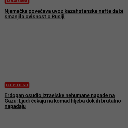
IZDVOJENO
Njemačka povećava uvoz kazahstanske nafte da bi
smanjila ovisnost o Rusiji
IZDVOJENO
Erdogan osudio izraelske nehumane napade na
Gazu: Ljudi čekaju na komad hljeba dok ih brutalno
napadaju