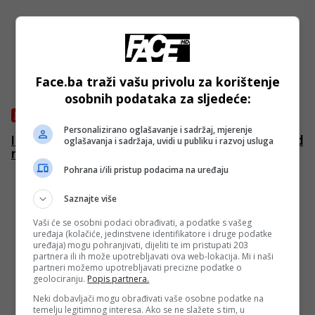
Face.ba traži vašu privolu za korištenje
osobnih podataka za sljedeće:
IZDVOJENO
Personalizirano oglašavanje i sadržaj, mjerenje
Iran ispalio dvadeset raketa na Izrael, glavni napad
oglašavanja i sadržaja, uvidi u publiku i razvoj usluga
na Haifu
Pohrana i/ili pristup podacima na uređaju
Saznajte više
Vaši će se osobni podaci obrađivati, a podatke s vašeg
uređaja (kolačiće, jedinstvene identifikatore i druge podatke
uređaja) mogu pohranjivati, dijeliti te im pristupati 203
partnera ili ih može upotrebljavati ova web-lokacija. Mi i naši
partneri možemo upotrebljavati precizne podatke o
geolociranju.
Popis partnera.
Neki dobavljači mogu obrađivati vaše osobne podatke na
temelju legitimnog interesa. Ako se ne slažete s tim, u