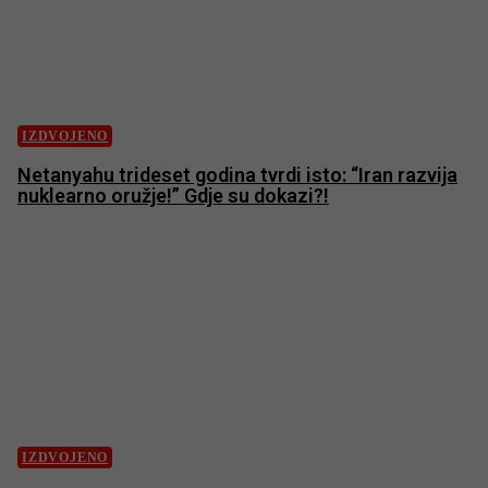
IZDVOJENO
Netanyahu trideset godina tvrdi isto: “Iran razvija
nuklearno oružje!” Gdje su dokazi?!
IZDVOJENO