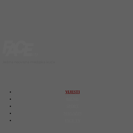
Jedina neovisna medijska kuća
VIJESTI
BIZNIS
SPORT
MAGAZIN
FACE TV