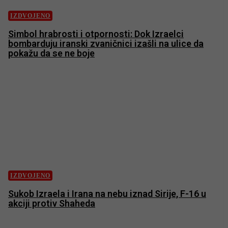
IZDVOJENO
Simbol hrabrosti i otpornosti: Dok Izraelci
bombarduju iranski zvaničnici izašli na ulice da
pokažu da se ne boje
IZDVOJENO
Sukob Izraela i Irana na nebu iznad Sirije, F-16 u
akciji protiv Shaheda