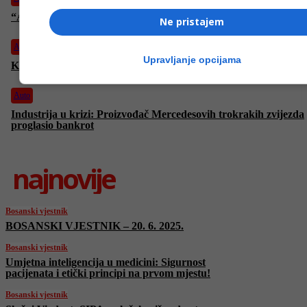
“Adidas” ulazi u Formulu 1, poznato koga će sponzorisati
Ne pristajem
Auto
Upravljanje opcijama
Kako izračunati koliko vam je još goriva ostalo “na rezervi”?
Auto
Industrija u krizi: Proizvođač Mercedesovih trokrakih zvijezda
proglasio bankrot
najnovije
Bosanski vjestnik
BOSANSKI VJESTNIK – 20. 6. 2025.
Bosanski vjestnik
Umjetna inteligencija u medicini: Sigurnost
pacijenata i etički principi na prvom mjestu!
Bosanski vjestnik