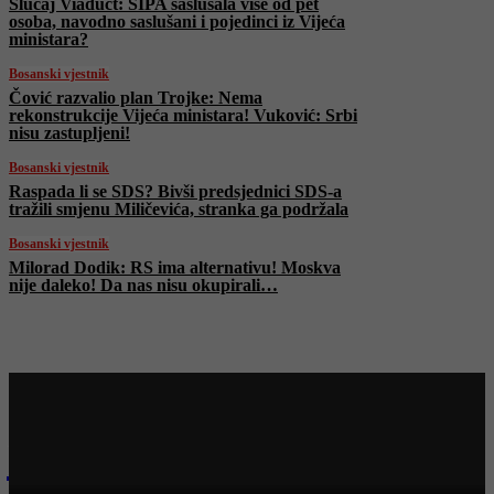
Slučaj Viaduct: SIPA saslušala više od pet
osoba, navodno saslušani i pojedinci iz Vijeća
ministara?
Bosanski vjestnik
Čović razvalio plan Trojke: Nema
rekonstrukcije Vijeća ministara! Vuković: Srbi
nisu zastupljeni!
Bosanski vjestnik
Raspada li se SDS? Bivši predsjednici SDS-a
tražili smjenu Miličevića, stranka ga podržala
Bosanski vjestnik
Milorad Dodik: RS ima alternativu! Moskva
nije daleko! Da nas nisu okupirali…
Najnovije na Face TV