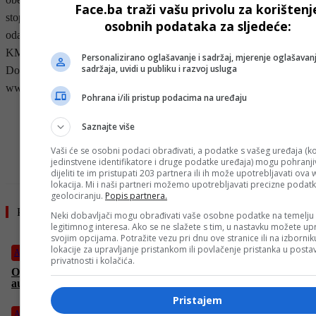
Face.ba traži vašu privolu za korištenj
stopom od 3,99% u saradnji s Porsche Leasingom. Također na
osobnih podataka za sljedeće:
odabrane modele do kraja 2018. godine nudimo i popuste do 10.000
KM.
Personalizirano oglašavanje i sadržaj, mjerenje oglašavanj
sadržaja, uvidi u publiku i razvoj usluga
Dodatne informacije i ponudu vozila potražite na našoj web stranici
www.dasweltauto.ba .
Pohrana i/ili pristup podacima na uređaju
- OGLAS -
Saznajte više
Vaši će se osobni podaci obrađivati, a podatke s vašeg uređaja (ko
jedinstvene identifikatore i druge podatke uređaja) mogu pohranjiv
dijeliti te im pristupati 203 partnera ili ih može upotrebljavati ova
lokacija. Mi i naši partneri možemo upotrebljavati precizne podat
geolociranju.
Popis partnera.
Pročitajte još
Neki dobavljači mogu obrađivati vaše osobne podatke na temelju
legitimnog interesa. Ako se ne slažete s tim, u nastavku možete upr
svojim opcijama. Potražite vezu pri dnu ove stranice ili na izborni
lokacije za upravljanje pristankom ili povlačenje pristanka u post
Auto
privatnosti i kolačića.
Obratite pažnju: Mehaničar upozorio šta je “smrt” za vaš
automobil
Pristajem
Auto