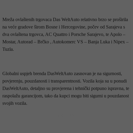
Mreža ovlaštenih trgovaca Das WeltAuto relativno brzo se proširila
na veće gradove širom Bosne i Hercegovine, počev od Sarajeva s
dva ovlaštena trgovca, AC Quattro i Porsche Sarajevo, te Apolo –
Mostar, Autorad – Brčko , Autokomerc VS – Banja Luka i Nipex –
Tuzla.
Globalni uspjeh brenda DasWeltAuto zasnovan je na sigurnosti,
povjerenju, pouzdanosti i transparentnosti. Vozila koja su u ponudi
DasWeltAuto, detaljno su provjerena i tehnički potpuno ispravna, te
raspolažu garancijom, tako da kupci mogu biti sigurni u pouzdanost
svojih vozila.
- OGLAS -