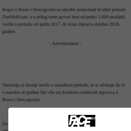
Kupci u Bosni i Hercegovini su također prepoznali kvalitet ponude
DasWeltAuto, a u prilog tome govori broj od preko 1.000 prodatih
vozila u periodu od aprila 2017. do kraja mjeseca oktobra 2018.
godine.
- Advertisement -
Nastavlja se širenje mreže u narednom periodu, te se očekuje da će
u naredne tri godine biti više od dvadeset ovlaštenih trgovaca u
Bosni i Hercegovini.
Za naše kupce smo pored produžene garancije i mobilne asistencije
obezbijedili povoljne uslove finansiranja s nominalnom kamatnom