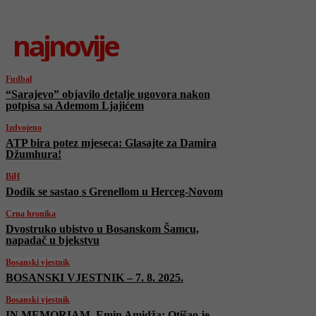
najnovije
Fudbal
“Sarajevo” objavilo detalje ugovora nakon
potpisa sa Ademom Ljajićem
Izdvojeno
ATP bira potez mjeseca: Glasajte za Damira
Džumhura!
BiH
Dodik se sastao s Grenellom u Herceg-Novom
Crna hronika
Dvostruko ubistvo u Bosanskom Šamcu,
napadač u bjekstvu
Bosanski vjestnik
BOSANSKI VJESTNIK – 7. 8. 2025.
Bosanski vjestnik
IN MEMORIAM, Emin Amidža: Otišao je