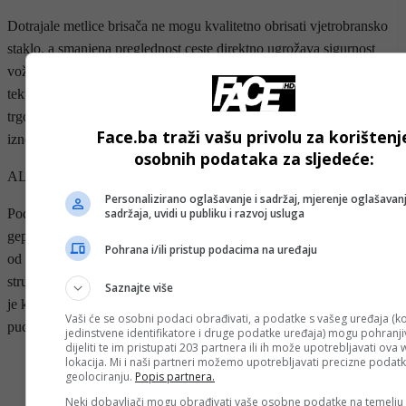
Dotrajale metlice brisača ne mogu kvalitetno obrisati vjetrobransko
staklo, a smanjena preglednost ceste direktno ugrožava sigurnost
vožnje. Uz kvalitetne metlice brisača, bitno je voditi računa o ledištu
tekućine za pranje stakla. Moguće ih je kupiti u svakoj većoj
trgovini, benzinskoj pumpi… A ledište, bez razrjeđivanja, najčešće
Face.ba traži vašu privolu za korištenj
iznosi -25 stepeni.
osobnih podataka za sljedeće:
ALAT ZA ZIMU
Personalizirano oglašavanje i sadržaj, mjerenje oglašavanj
sadržaja, uvidi u publiku i razvoj usluga
Pod nazivom alat zapravo se misli na lance koje je dobro imati u
gepeku za slučaj potrebe te na sve potrebno za čišćenje automobila
Pohrana i/ili pristup podacima na uređaju
od snijega i leda prije početka vožnje. Metlica, priručna lopata i
strugalica za led sve je što Vam treba. Kod izbora strugalice najbolje
Saznajte više
je kupiti model s metalnom drškom, jer su jeftine plastične sklone
Vaši će se osobni podaci obrađivati, a podatke s vašeg uređaja (ko
pucanju.
jedinstvene identifikatore i druge podatke uređaja) mogu pohranjiv
dijeliti te im pristupati 203 partnera ili ih može upotrebljavati ova
lokacija. Mi i naši partneri možemo upotrebljavati precizne podat
- OGLAS -
geolociranju.
Popis partnera.
Neki dobavljači mogu obrađivati vaše osobne podatke na temelju