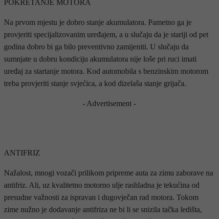
POKRETANJE MOTORA
Na prvom mjestu je dobro stanje akumulatora. Pametno ga je
provjeriti specijalizovanim uređajem, a u slučaju da je stariji od pet
godina dobro bi ga bilo preventivno zamijeniti. U slučaju da
sumnjate u dobru kondiciju akumulatora nije loše pri ruci imati
uređaj za startanje motora. Kod automobila s benzinskim motorom
treba provjeriti stanje svjećica, a kod dizelaša stanje grijača.
- Advertisement -
ANTIFRIZ
Nažalost, mnogi vozači prilikom pripreme auta za zimu zaborave na
antifriz. Ali, uz kvalitetno motorno ulje rashladna je tekućina od
presudne važnosti za ispravan i dugovječan rad motora. Tokom
zime nužno je dodavanje antifriza ne bi li se snizila tačka ledišta,