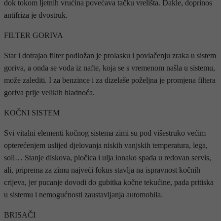
dok tokom ljetnih vrućina povećava tačku vrelišta. Dakle, doprinos
antifriza je dvostruk.
FILTER GORIVA
Star i dotrajao filter podložan je prolasku i povlačenju zraka u sistem
goriva, a onda se voda iz nafte, koja se s vremenom našla u sistemu,
može zalediti. I za benzince i za dizelaše poželjna je promjena filtera
goriva prije velikih hladnoća.
KOČNI SISTEM
Svi vitalni elementi kočnog sistema zimi su pod višestruko većim
opterećenjem uslijed djelovanja niskih vanjskih temperatura, lega,
soli… Stanje diskova, pločica i ulja ionako spada u redovan servis,
ali, priprema za zimu najveći fokus stavlja na ispravnost kočnih
crijeva, jer pucanje dovodi do gubitka kočne tekućine, pada pritiska
u sistemu i nemogućnosti zaustavljanja automobila.
BRISAČI