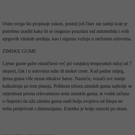
Osim svega što propisuje zakon, postoji još čitav niz radnji koje je
potrebno uraditi kako bi se osigurao pouzdan rad automobila i svih
njegovih vitalnih uređaja, kao i sigurna vožnja u otežanim uslovima.
ZIMSKE GUME
Ljetne gume gube elastičnost već pri vanjskoj temperaturi nižoj od 7
stepeni, čak i u uslovima suhe ili mokre ceste. Kad padne snijeg,
ljetna guma više nema nikakve šanse. Nasreću, vozači sve manje
kalkuliraju po tom pitanju. Prilikom izbora zimskih guma najbolje se
orijentisati prema relevantnom testu zimskih guma, te voditi računa
o činjenici da uža zimska guma nudi bolja svojstva od širepa ne
treba pretjerivati s dimenzijama. Estetiku je bolje ostaviti po strani.
- OGLAS -