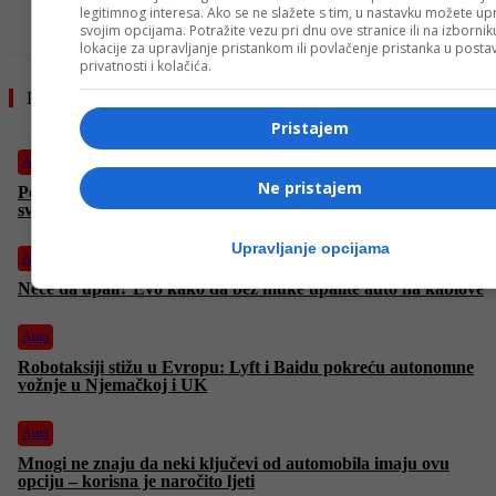
legitimnog interesa. Ako se ne slažete s tim, u nastavku možete upr
svojim opcijama. Potražite vezu pri dnu ove stranice ili na izborni
lokacije za upravljanje pristankom ili povlačenje pristanka u post
privatnosti i kolačića.
Pročitajte još
Pristajem
Auto
Ne pristajem
Pojas spašava živote: Zašto je vezivanje pojasa ključna navika
svakog vozača
Upravljanje opcijama
Auto
Neće da upali? Evo kako da bez muke upalite auto na kablove
Auto
Robotaksiji stižu u Evropu: Lyft i Baidu pokreću autonomne
vožnje u Njemačkoj i UK
Auto
Mnogi ne znaju da neki ključevi od automobila imaju ovu
opciju – korisna je naročito ljeti