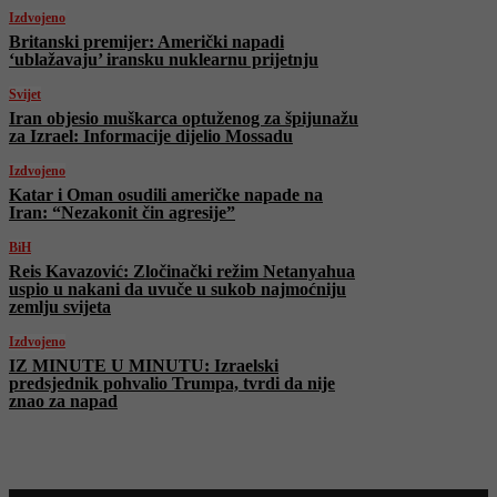
Izdvojeno
Britanski premijer: Američki napadi
‘ublažavaju’ iransku nuklearnu prijetnju
Svijet
Iran objesio muškarca optuženog za špijunažu
za Izrael: Informacije dijelio Mossadu
Izdvojeno
Katar i Oman osudili američke napade na
Iran: “Nezakonit čin agresije”
BiH
Reis Kavazović: Zločinački režim Netanyahua
uspio u nakani da uvuče u sukob najmoćniju
zemlju svijeta
Izdvojeno
IZ MINUTE U MINUTU: Izraelski
predsjednik pohvalio Trumpa, tvrdi da nije
znao za napad