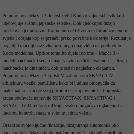
Potpuno nova Mazda 3 donosi zreliji Kodo dizajnerski jezik koji
utjelovljuje suštinu japanske estetike. Dok cjelokupni dizajn
predstavlja jednostavnu formu, unoseći život u tu formu izmjenom
svjetla i odsjaja koji se pretaču preko površine karoserije. Rezultat je
bogatiji i moćniji izraz vitalnosti nego onaj viđen na prethodnim
Kodo-modelima. Uprkos tome što dijele isto ime – Mazda 3 –
modeli hatchback i sedan imaju sasvim različite osobnosti – dizajn
hatchbacka je dinamičan, dok je sedan naglašeno elegantan.
Potpuno nova Mazda 3 koristi Mazdinu novu SKYACTIV
arhitekturu vozila, osmišljenu kako bi ljudima omogućila da
maksimalno iskoriste svoj prirodni osjećaj ravnoteže. Pogonska
grupa obuhvaća najnovije SKYACTIV-X, SKYACTIV-G i
SKYACTIV-D motore, od kojih svaki omogućava uglađenost i
linearnu kontrolu snage u svim uvjetima vožnje.
Držeći se svoje ključne filozofije, dizajniranja automobila oko
ljudskog bića, Mazda je dramatično poboljšala temeljne atribute