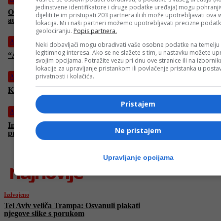
jedinstvene identifikatore i druge podatke uređaja) mogu pohranjiv
Obratite pažnju: Mehaničar upozorio šta je “smrt” za vaš
dijeliti te im pristupati 203 partnera ili ih može upotrebljavati ova
automobil
lokacija. Mi i naši partneri možemo upotrebljavati precizne podat
geolociranju.
Popis partnera.
Auto
Neki dobavljači mogu obrađivati vaše osobne podatke na temelju
legitimnog interesa. Ako se ne slažete s tim, u nastavku možete upr
“Adidas” ulazi u Formulu 1, poznato koga će sponzorisati
svojim opcijama. Potražite vezu pri dnu ove stranice ili na izborni
lokacije za upravljanje pristankom ili povlačenje pristanka u post
privatnosti i kolačića.
Auto
Kako izračunati koliko vam je još goriva ostalo “na rezervi”?
Pristajem
Auto
Industrija u krizi: Proizvođač Mercedesovih trokrakih zvijezda
Ne pristajem
proglasio bankrot
Upravljanje opcijama
najnovije
Izdvojeno
Tel Aviv veliča Trampa: Osvanuli plakati
njegove slike s porukom