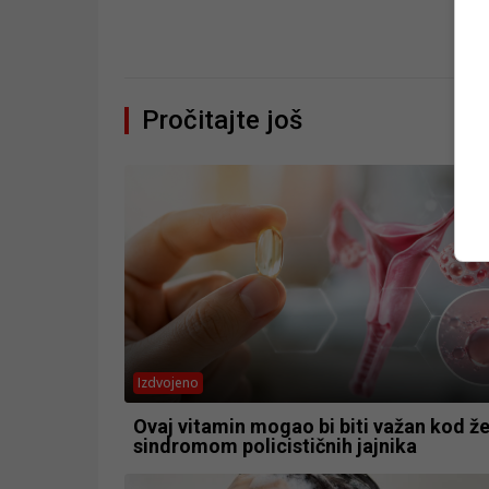
Pročitajte još
Izdvojeno
Ovaj vitamin mogao bi biti važan kod ž
sindromom policističnih jajnika