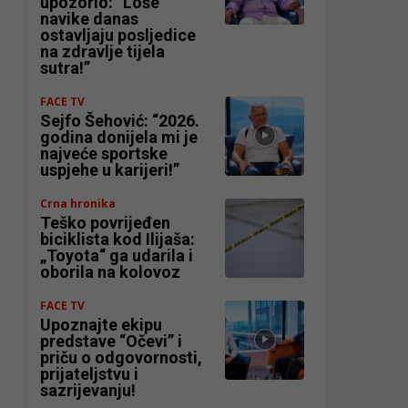
upozorio: “Loše
navike danas
ostavljaju posljedice
na zdravlje tijela
sutra!”
FACE TV
Sejfo Šehović: “2026.
godina donijela mi je
najveće sportske
uspjehe u karijeri!”
Crna hronika
Teško povrijeđen
biciklista kod Ilijaša:
„Toyota“ ga udarila i
oborila na kolovoz
FACE TV
Upoznajte ekipu
predstave “Očevi” i
priču o odgovornosti,
prijateljstvu i
sazrijevanju!