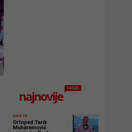
FACE.BA
najnovije
FACE TV
Ortoped Tarik
Muharemović