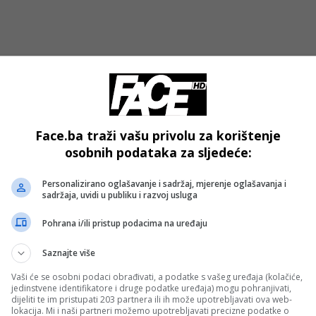
rzina.pinit
 TODAY! WE DID IT!!!
@SHEJLA PIRIC @EDINA
E FIRST TIME IN HISTORY,
Face.ba traži vašu privolu za korištenje
osobnih podataka za sljedeće:
NA WAS REPRESENTED AT
ITED CENTER!!
#FOLKLOR
Personalizirano oglašavanje i sadržaj, mjerenje oglašavanja i
sadržaja, uvidi u publiku i razvoj usluga
GO
#BOSNIA
#BOSNA
Pohrana i/ili pristup podacima na uređaju
OVINA
#BOSNIANTIKTOK
#FYP
#FYPAGE
Saznajte više
Vaši će se osobni podaci obrađivati, a podatke s vašeg uređaja (kolačiće,
jedinstvene identifikatore i druge podatke uređaja) mogu pohranjivati,
ma Frzina: Pin-It Health
dijeliti te im pristupati 203 partnera ili ih može upotrebljavati ova web-
lokacija. Mi i naši partneri možemo upotrebljavati precizne podatke o