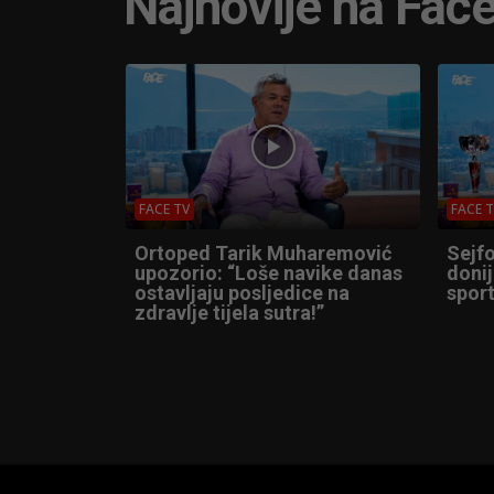
Najnovije na Fac
FACE TV
FACE 
Ortoped Tarik Muharemović
Sejfo
upozorio: “Loše navike danas
donij
ostavljaju posljedice na
sport
zdravlje tijela sutra!”