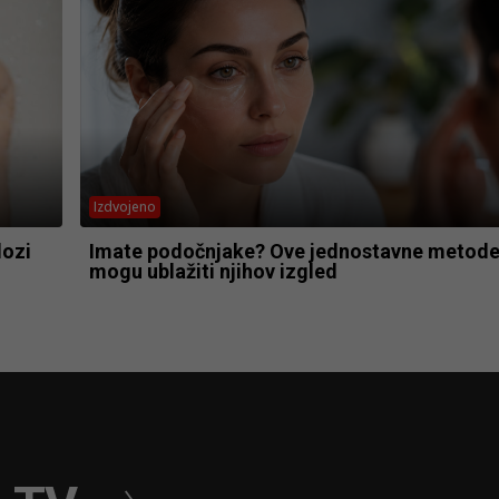
Izdvojeno
lozi
Imate podočnjake? Ove jednostavne metod
mogu ublažiti njihov izgled