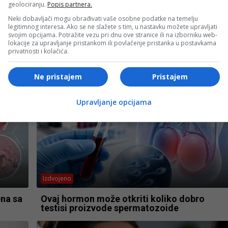
geolociranju.
Popis partnera.
- OGLAS -
Neki dobavljači mogu obrađivati vaše osobne podatke na temelju
legitimnog interesa. Ako se ne slažete s tim, u nastavku možete upravljati
svojim opcijama. Potražite vezu pri dnu ove stranice ili na izborniku web-
lokacije za upravljanje pristankom ili povlačenje pristanka u postavkama
privatnosti i kolačića.
Ne pristajem
Pristajem
Upravljanje opcijama
Izdvojeno
ena sa
Ovaj hormon može otkriti koliko dobro
testisi proizvode spermatozoide