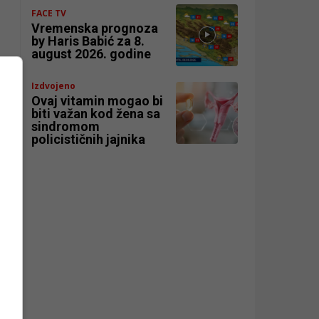
FACE TV
Vremenska prognoza
by Haris Babić za 8.
august 2026. godine
Izdvojeno
Ovaj vitamin mogao bi
biti važan kod žena sa
sindromom
policističnih jajnika