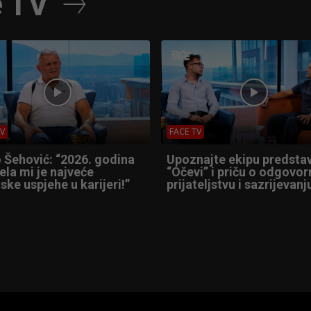
e TV
TV
FACE TV
 Šehović: “2026. godina
Upoznajte ekipu predsta
ela mi je najveće
“Očevi” i priču o odgovor
ske uspjehe u karijeri!”
prijateljstvu i sazrijevanj