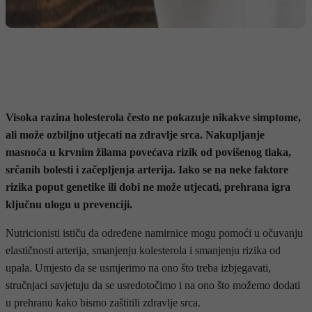
Visoka razina holesterola često ne pokazuje nikakve simptome,
ali može ozbiljno utjecati na zdravlje srca. Nakupljanje
masnoća u krvnim žilama povećava rizik od povišenog tlaka,
srčanih bolesti i začepljenja arterija. Iako se na neke faktore
rizika poput genetike ili dobi ne može utjecati, prehrana igra
ključnu ulogu u prevenciji.
Nutricionisti ističu da određene namirnice mogu pomoći u očuvanju
elastičnosti arterija, smanjenju kolesterola i smanjenju rizika od
upala. Umjesto da se usmjerimo na ono što treba izbjegavati,
stručnjaci savjetuju da se usredotočimo i na ono što možemo dodati
u prehranu kako bismo zaštitili zdravlje srca.