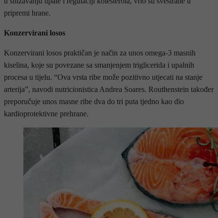
u snižavanju upale i regulaciji kolesterola, vrlo su svestrane u
pripremi hrane.
Konzervirani losos
Konzervirani losos praktičan je način za unos omega-3 masnih
kiselina, koje su povezane sa smanjenjem triglicerida i upalnih
procesa u tijelu. “Ova vrsta ribe može pozitivno utjecati na stanje
arterija”, navodi nutricionistica Andrea Soares. Routhenstein također
preporučuje unos masne ribe dva do tri puta tjedno kao dio
kardioprotektivne prehrane.