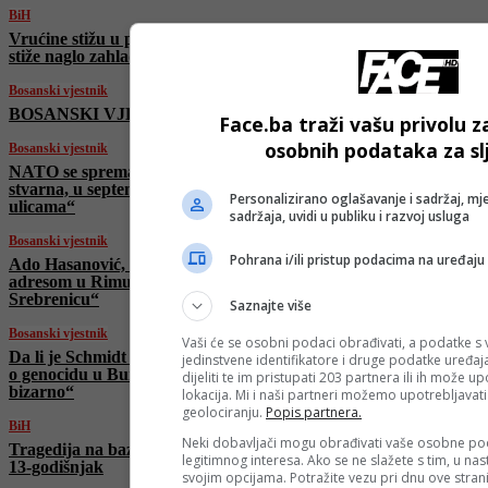
BiH
Vrućine stižu u punom jeku, ali ne zadugo –
stiže naglo zahlađenje!
Bosanski vjestnik
BOSANSKI VJESTNIK – 13. 7. 2025.
Face.ba traži vašu privolu z
osobnih podataka za sl
Bosanski vjestnik
NATO se sprema za ruski napad: „Prijetnja je
stvarna, u septembru će tenkovi biti na
Personalizirano oglašavanje i sadržaj, mj
ulicama“
sadržaja, uvidi u publiku i razvoj usluga
Bosanski vjestnik
Pohrana i/ili pristup podacima na uređaju
Ado Hasanović, bh. režiser, Srebreničanin sa
adresom u Rimu: „Želim vratiti život u
Srebrenicu“
Saznajte više
Bosanski vjestnik
Vaši će se osobni podaci obrađivati, a podatke s 
Da li je Schmidt zaustavio usvajanje rezolucije
jedinstvene identifikatore i druge podatke uređaj
o genocidu u Bundestagu?Arnaut: „Zvuči
dijeliti te im pristupati 203 partnera ili ih može u
bizarno“
lokacija. Mi i naši partneri možemo upotrebljavat
geolociranju.
Popis partnera.
BiH
Neki dobavljači mogu obrađivati vaše osobne po
Tragedija na bazenu u Gradačcu: Utopio se
legitimnog interesa. Ako se ne slažete s tim, u na
13-godišnjak
svojim opcijama. Potražite vezu pri dnu ove strani