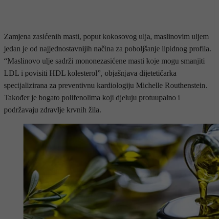
Zamjena zasićenih masti, poput kokosovog ulja, maslinovim uljem
jedan je od najjednostavnijih načina za poboljšanje lipidnog profila.
“Maslinovo ulje sadrži mononezasićene masti koje mogu smanjiti
LDL i povisiti HDL kolesterol”, objašnjava dijetetičarka
specijalizirana za preventivnu kardiologiju Michelle Routhenstein.
Također je bogato polifenolima koji djeluju protuupalno i
podržavaju zdravlje krvnih žila.