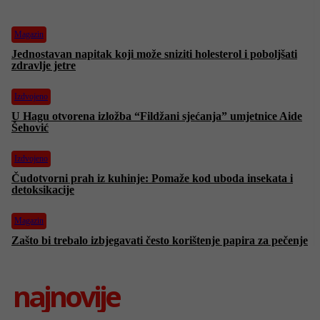
Magazin
Jednostavan napitak koji može sniziti holesterol i poboljšati
zdravlje jetre
Izdvojeno
U Hagu otvorena izložba “Fildžani sjećanja” umjetnice Aide
Šehović
Izdvojeno
Čudotvorni prah iz kuhinje: Pomaže kod uboda insekata i
detoksikacije
Magazin
Zašto bi trebalo izbjegavati često korištenje papira za pečenje
najnovije