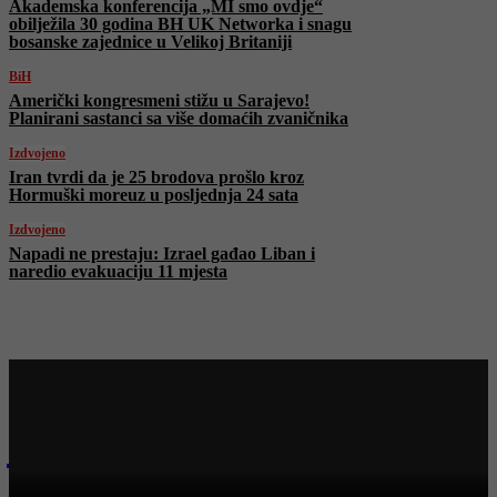
Akademska konferencija „MI smo ovdje“
obilježila 30 godina BH UK Networka i snagu
bosanske zajednice u Velikoj Britaniji
BiH
Američki kongresmeni stižu u Sarajevo!
Planirani sastanci sa više domaćih zvaničnika
Izdvojeno
Iran tvrdi da je 25 brodova prošlo kroz
Hormuški moreuz u posljednja 24 sata
Izdvojeno
Napadi ne prestaju: Izrael gađao Liban i
naredio evakuaciju 11 mjesta
Najnovije na Face TV