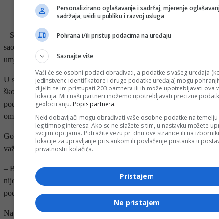
Personalizirano oglašavanje i sadržaj, mjerenje oglašavanj
- OGLAS -
sadržaja, uvidi u publiku i razvoj usluga
– Svijetu nisu potrebni samo inteligentni ljudi. Potrebni su mu
Pohrana i/ili pristup podacima na uređaju
saosjećajni i ljudi koji slušaju, kojima je stalo i koji podižu druge
Saznajte više
umjesto da ih ruše – istakla je Talić Gabriel.
Vaši će se osobni podaci obrađivati, a podatke s vašeg uređaja (ko
U svom govoru zahvalila se i roditeljima, porodicama, profesorima i
jedinstvene identifikatore i druge podatke uređaja) mogu pohranjiv
dijeliti te im pristupati 203 partnera ili ih može upotrebljavati ova
školskom osoblju, podsjećajući maturante da nikada ne zaborave
lokacija. Mi i naši partneri možemo upotrebljavati precizne podat
geolociranju.
Popis partnera.
podršku i žrtvu koju su mnogi od njih tiho nosili kako bi svojoj djeci
omogućili bolje prilike.
Neki dobavljači mogu obrađivati vaše osobne podatke na temelju
legitimnog interesa. Ako se ne slažete s tim, u nastavku možete upr
svojim opcijama. Potražite vezu pri dnu ove stranice ili na izborni
Govoreći o identitetu i multikulturalnosti, posebno je naglasila
lokacije za upravljanje pristankom ili povlačenje pristanka u post
važnost ponosa na vlastite korijene.
privatnosti i kolačića.
– Bez obzira odakle dolazite, vaša kultura nije slabost. Vaš identitet
Pristajem
nije nešto što treba skrivati. To je vaša snaga – rekla je uspješna
poduzetnica.
Ne pristajem
Na kraju obraćanja uputila je snažnu poruku generaciji 2026.