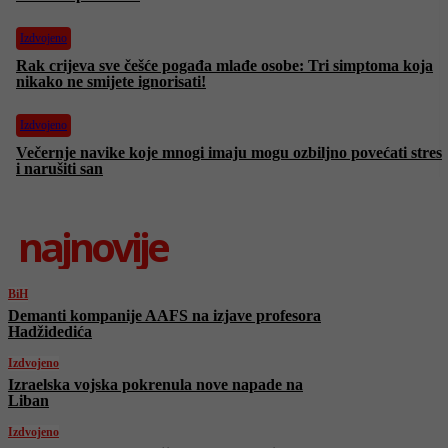
Izdvojeno
Rak crijeva sve češće pogađa mlađe osobe: Tri simptoma koja
nikako ne smijete ignorisati!
Izdvojeno
Večernje navike koje mnogi imaju mogu ozbiljno povećati stres
i narušiti san
najnovije
BiH
Demanti kompanije AAFS na izjave profesora
Hadžidedića
Izdvojeno
Izraelska vojska pokrenula nove napade na
Liban
Izdvojeno