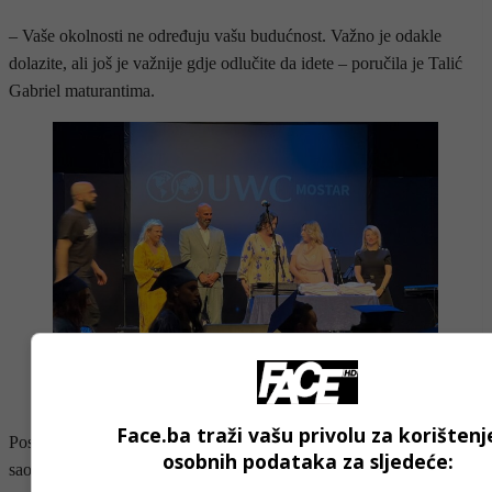
– Vaše okolnosti ne određuju vašu budućnost. Važno je odakle
dolazite, ali još je važnije gdje odlučite da idete – poručila je Talić
Gabriel maturantima.
Face.ba traži vašu privolu za korištenj
Poseban akcenat je stavila na važnost dobrote, integriteta i
osobnih podataka za sljedeće:
saosjećanja u vremenu globalnih izazova i podjela.