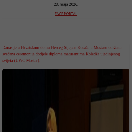
23. maja 2026.
FACE PORTAL
Danas je u Hrvatskom domu Herceg Stjepan Kosača u Mostaru održana
svečana ceremonija dodjele diploma maturantima Koledža ujedinjenog
svijeta (UWC Mostar).