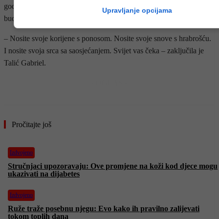
godine, pozivajući ih da budu hrabri, humani i odgovorni lideri
Upravljanje opcijama
budućnosti.
– Nosite svoje korijene s ponosom. Nosite svoje snove s hrabrošću.
I nosite svoja srca sa saosjećanjem. Svijet vas čeka – zaključila je
Talić Gabriel.
- OGLAS -
Pročitajte još
Izdvojeno
Stručnjaci upozoravaju: Ove promjene na koži kod djece mogu
ukazivati na dijabetes
Izdvojeno
Ruže traže posebnu njegu: Evo kako ih pravilno zalijevati
tokom toplih dana