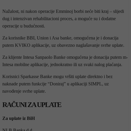
Nažalost, ni nakon operacije Emminoj borbi neće biti kraj – slijedi
dug i intenzivan rehabilitacioni proces, a moguće su i dodatne
operacije u budućnosti.
Za korisnike BBI, Union i Asa banke, omogućena je i donacija
putem KVIKO aplikacije, uz obavezno naglašavanje svrhe uplate.
Za klijente Intesa Sanpaolo Banke omogućena je donacija putem m-
Intesa mobilne aplikacije, jednokratno ili uz svaki nalog plaćanja.
Korisnici Sparkasse Banke mogu vršiti uplate direktno i bez
naknade putem funkcije “Doniraj” u aplikaciji SIMPL, uz
navođenje svrhe uplate.
RAČUNI ZA UPLATE
Za uplate iz BiH
NLB Banka d.d.