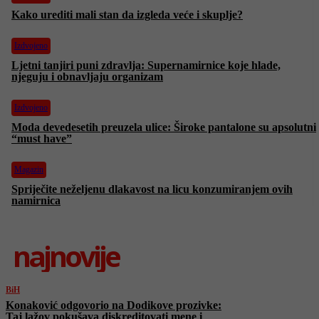
Kako urediti mali stan da izgleda veće i skuplje?
Izdvojeno
Ljetni tanjiri puni zdravlja: Supernamirnice koje hlade,
njeguju i obnavljaju organizam
Izdvojeno
Moda devedesetih preuzela ulice: Široke pantalone su apsolutni
“must have”
Magazin
Spriječite neželjenu dlakavost na licu konzumiranjem ovih
namirnica
najnovije
BiH
Konaković odgovorio na Dodikove prozivke:
Taj lažov pokušava diskreditovati mene i