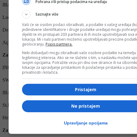
Pohrana i/ili pristup podacima na uređaju
IBANTR91 0021 0000 0006 3546 7000 01
Saznajte više
Locationİstanbul, Türkiye
Vaši će se osobni podaci obrađivati, a podatke s vašeg uređaja (ko
jedinstvene identifikatore i druge podatke uređaja) mogu pohranjiv
Derneğin AdıBosna Hersek Yardımlaşma Derneği
dijeliti te im pristupati 203 partnera ili ih može upotrebljavati ova
lokacija. Mi i naši partneri možemo upotrebljavati precizne podat
Açıklama: Emma Mešanović
geolociranju.
Popis partnera.
Neki dobavljači mogu obrađivati vaše osobne podatke na temelju
Za uplate iz Holandije i Zapadne Evrope
legitimnog interesa. Ako se ne slažete s tim, u nastavku možete upr
svojim opcijama. Potražite vezu pri dnu ove stranice ili na izborni
ING Bank
lokacije za upravljanje pristankom ili povlačenje pristanka u post
privatnosti i kolačića.
SWIFTINGBNL2A
Pristajem
IBANNL63INGB0675431905
St.Pomozi.ba (Help Bosnie) NL
Ne pristajem
Het doel van de betaling: Emma Mešanović
Upravljanje opcijama
Za uplate iz inostranstva