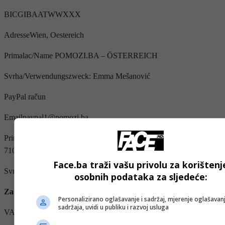
BICGIBAATWWXXX
AdresseWien, Oestereich
Primalac/Name POMOZI.BA – ÖSTERREICH
Svrha/Verwendungszweck: Emma Mešanović
PayPal račun
Emailpaypal1@pomozi.ba
Primalac: Udruženje Pomozi.ba, dr. Fetaha Bećirbegovića br. 8,
71000 Sarajevo
Face.ba traži vašu privolu za korištenj
Svrha plaćanja: Emma Mešanović
osobnih podataka za sljedeće:
Za uplate iz Turske
Personalizirano oglašavanje i sadržaj, mjerenje oglašavanj
sadržaja, uvidi u publiku i razvoj usluga
VAKIF KATILIM BANKASI A.S.