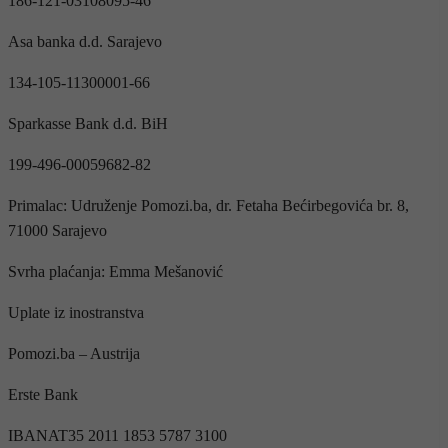
186-121-03108095-46
Asa banka d.d. Sarajevo
134-105-11300001-66
Sparkasse Bank d.d. BiH
199-496-00059682-82
Primalac: Udruženje Pomozi.ba, dr. Fetaha Bećirbegovića br. 8,
71000 Sarajevo
Svrha plaćanja: Emma Mešanović
Uplate iz inostranstva
Pomozi.ba – Austrija
Erste Bank
IBANAT35 2011 1853 5787 3100