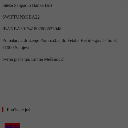
Intesa Sanpaolo Banka BiH
SWIFTUPBKBA22
IBANBA391541802008533048
Primalac: Udruženje Pomozi.ba, dr. Fetaha Bećirbegovića br. 8,
71000 Sarajevo
Svrha plaćanja: Emma Mešanović
- OGLAS -
Pročitajte još
Izdvojeno