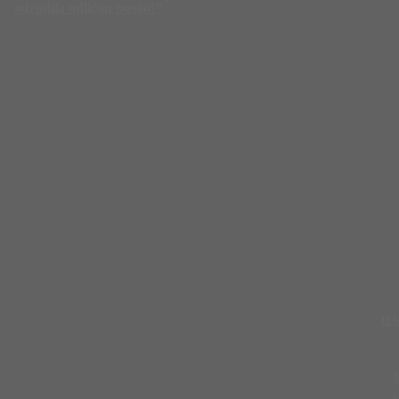
odradila odličan posao!”
HA