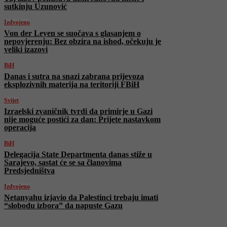
sutkinju Uzunović
Izdvojeno
Von der Leyen se suočava s glasanjem o
nepovjerenju: Bez obzira na ishod, očekuju je
veliki izazovi
BiH
Danas i sutra na snazi zabrana prijevoza
eksplozivnih materija na teritoriji FBiH
Svijet
Izraelski zvaničnik tvrdi da primirje u Gazi
nije moguće postići za dan: Prijete nastavkom
operacija
BiH
Delegacija State Departmenta danas stiže u
Sarajevo, sastat će se sa članovima
Predsjedništva
Izdvojeno
Netanyahu izjavio da Palestinci trebaju imati
“slobodu izbora” da napuste Gazu