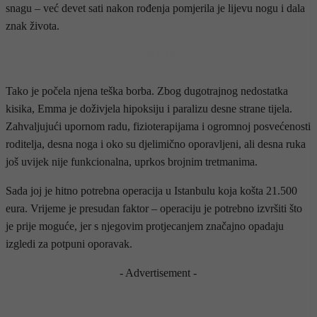
snagu – već devet sati nakon rođenja pomjerila je lijevu nogu i dala
znak života.
- OGLAS -
Tako je počela njena teška borba. Zbog dugotrajnog nedostatka
kisika, Emma je doživjela hipoksiju i paralizu desne strane tijela.
Zahvaljujući upornom radu, fizioterapijama i ogromnoj posvećenosti
roditelja, desna noga i oko su djelimično oporavljeni, ali desna ruka
još uvijek nije funkcionalna, uprkos brojnim tretmanima.
Sada joj je hitno potrebna operacija u Istanbulu koja košta 21.500
eura. Vrijeme je presudan faktor – operaciju je potrebno izvršiti što
je prije moguće, jer s njegovim protjecanjem značajno opadaju
izgledi za potpuni oporavak.
- Advertisement -