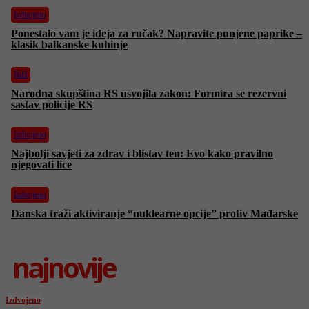
Izdvojeno
Ponestalo vam je ideja za ručak? Napravite punjene paprike –
klasik balkanske kuhinje
BiH
Narodna skupština RS usvojila zakon: Formira se rezervni
sastav policije RS
Izdvojeno
Najbolji savjeti za zdrav i blistav ten: Evo kako pravilno
njegovati lice
Izdvojeno
Danska traži aktiviranje “nuklearne opcije” protiv Mađarske
najnovije
Izdvojeno