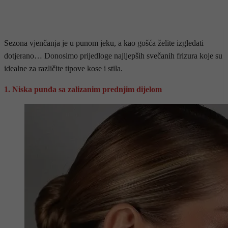
Sezona vjenčanja je u punom jeku, a kao gošća želite izgledati
dotjerano… Donosimo prijedloge najljepših svečanih frizura koje su
idealne za različite tipove kose i stila.
1. Niska punđa sa zalizanim prednjim dijelom