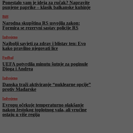
Ponestalo vam je ideja za ručak? Napravite
punjene paprike – klasik balkanske kuhinje
BiH
Narodna skupština RS usvojila zakon:
Formira se rezervni sastav policije RS
Izdvojeno
Najbolji savjeti za zdrav i blistav ten: Evo
kako pravilno njegovati lice
Fudbal
UEFA potvrdila minutu šutnje za poginule
Dioga i Andrea
Izdvojeno
Danska traži aktiviranje “nuklearne opcije”
protiv Mađarske
Izdvojeno
Evropu očekuje temperaturno ​​olakšanje
nakon žestokog toplotnog vala, ali vrućine
ostaju u više regija