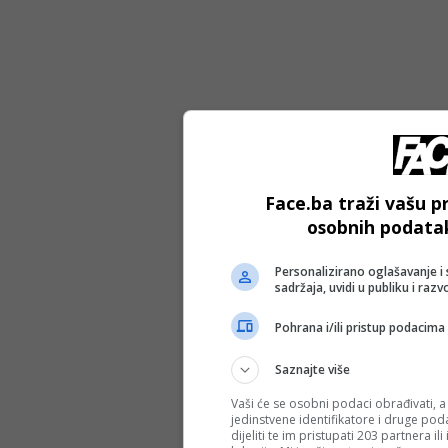
Face.ba traži vašu pr
osobnih podatak
Personalizirano oglašavanje i 
sadržaja, uvidi u publiku i razv
Pohrana i/ili pristup podacima
HA
Saznajte više
Vaši će se osobni podaci obrađivati, a
jedinstvene identifikatore i druge pod
dijeliti te im pristupati 203 partnera i