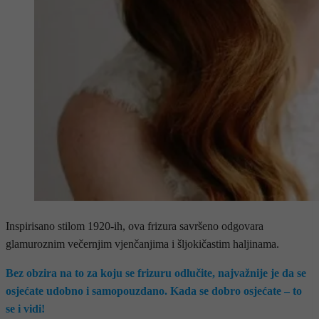
Inspirisano stilom 1920-ih, ova frizura savršeno odgovara
glamuroznim večernjim vjenčanjima i šljokičastim haljinama.
Bez obzira na to za koju se frizuru odlučite, najvažnije je da se
osjećate udobno i samopouzdano. Kada se dobro osjećate – to
se i vidi!