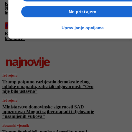
Koliko su naši “zaštićeni” podaci zapravo zaštićeni?
Nevjerovatno napeta i intenzivna akcija o opasnostima
Ne pristajem
interneta
Film
Upravljanje opcijama
Kraljica romantičnih komedija Reese Witherspoon u “Ponovo
kod kuće”
najnovije
Izdvojeno
Trump potpuno razbjesnio demokrate zbog
odluke o napadu, zatražili odgovornost: “Ovo
nije bilo ustavno”
Izdvojeno
Ministarstvo domovinske sigurnosti SAD
upozorava: Mogući sajber-napadi i djelovanje
“usamljenih vukova”
Bosanski vjestnik
Trump “poludio”, uvukao Ameriku u rat i