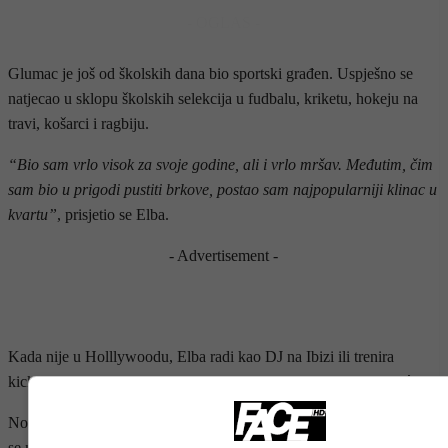
- OGLAS -
Glumac je još od školskih dana bio sportski građen. Uspješno se
natjecao u sklopu školskih selekcija u fudbalu, kriketu, hokeju na
travi, košarci i ragbiju.
“Bio sam vrlo visok za svoje godine, ali i vrlo mršav. Međutim, čim
sam bio u prigodi pustiti brkove, postao sam najpopularniji klinac u
kvartu”
, prisjetio se Elba.
- Advertisement -
Kada nije u Holllywoodu, Elba radi kao DJ na Ibizi ili trenira
kickboxing na Tajlandu, a ponekad dizajnira vlastiti brend odjeće.
No ističe da su mu najsretniji trenuci u životu rođenje djece. “S time
se ništa ne može usporediti”, kaže Elba, otac 16-godišnje kćeri Isan i