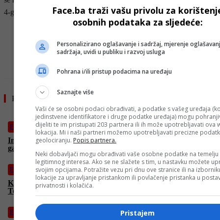
Face.ba traži vašu privolu za korištenj
4-godišnjeg Winstona.
osobnih podataka za sljedeće:
- OGLAS -
Personalizirano oglašavanje i sadržaj, mjerenje oglašavanj
sadržaja, uvidi u publiku i razvoj usluga
Pohrana i/ili pristup podacima na uređaju
Saznajte više
Pročitajte još
Vaši će se osobni podaci obrađivati, a podatke s vašeg uređaja (ko
jedinstvene identifikatore i druge podatke uređaja) mogu pohranjiv
dijeliti te im pristupati 203 partnera ili ih može upotrebljavati ova
Film
lokacija. Mi i naši partneri možemo upotrebljavati precizne podat
geolociranju.
Popis partnera.
Imate loš dan na poslu? Ili kući? Ben u “Šta se upravo desilo”
garantovano ima gori
Neki dobavljači mogu obrađivati vaše osobne podatke na temelju
legitimnog interesa. Ako se ne slažete s tim, u nastavku možete upr
svojim opcijama. Potražite vezu pri dnu ove stranice ili na izborni
Film
lokacije za upravljanje pristankom ili povlačenje pristanka u post
Kada se tehnologija sudari sa željom za “internet-slavom”:
privatnosti i kolačića.
Tehnološki triler “Krug” u subotu na FACE TV
Pristajem
Film