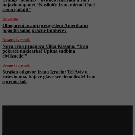
najavio napade: “Nasilniče Iran, mirno! Opet
ćemo gađati!”
Izdvojeno
Obogaćeni uranij premješten: Amerikanci
pogodili samo prazne bunkere?
Bosanski vjestnik
Nova crna prognoza Vilka Klasana: “Iran
pokreće nuklearke! Upitna sudbina
civilizacije!”
Bosanski vjestnik
Strašan odgovor Irana Izraelu: Tel Aviv u
ruševinama, bojeve glave sve demolirale! Iran
spremio šok
Najnovije na Face TV