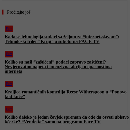
Pročitajte još
Film
Kada se tehnologija sudari sa željom za “internet-slavom”:
Tehnološki triler “Krug” u subotu na FACE TV
Film
Koliko su naši “zaštićeni” podaci zapravo zaštićeni?
Nevjerovatno napeta i intenzivna akcija o opasnostima
interneta
Film
Kraljica romantičnih komedija Reese Witherspoon u “Ponovo
kod kuće”
Film
Koliko daleko je jedan čovjek spreman da ode da osveti ubistvo
kćerke? “Vendetta” samo na programu Face TV