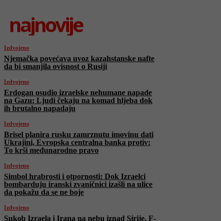
najnovije
Izdvojeno
Njemačka povećava uvoz kazahstanske nafte
da bi smanjila ovisnost o Rusiji
Izdvojeno
Erdogan osudio izraelske nehumane napade
na Gazu: Ljudi čekaju na komad hljeba dok
ih brutalno napadaju
Izdvojeno
Brisel planira rusku zamrznutu imovinu dati
Ukrajini, Evropska centralna banka protiv:
To krši međunarodno pravo
Izdvojeno
Simbol hrabrosti i otpornosti: Dok Izraelci
bombarduju iranski zvaničnici izašli na ulice
da pokažu da se ne boje
Izdvojeno
Sukob Izraela i Irana na nebu iznad Sirije, F-