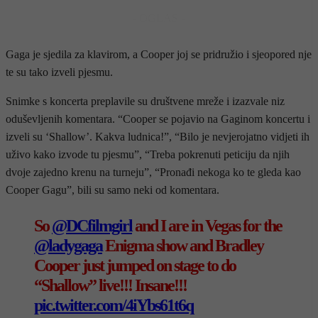
- OGLAS -
Gaga je sjedila za klavirom, a Cooper joj se pridružio i sjeopored nje
te su tako izveli pjesmu.
Snimke s koncerta preplavile su društvene mreže i izazvale niz
oduševljenih komentara. “Cooper se pojavio na Gaginom koncertu i
izveli su ‘Shallow’. Kakva ludnica!”, “Bilo je nevjerojatno vidjeti ih
uživo kako izvode tu pjesmu”, “Treba pokrenuti peticiju da njih
dvoje zajedno krenu na turneju”, “Pronađi nekoga ko te gleda kao
Cooper Gagu”, bili su samo neki od komentara.
So
@DCfilmgirl
and I are in Vegas for the
@ladygaga
Enigma show and Bradley
Cooper just jumped on stage to do
“Shallow” live!!! Insane!!!
pic.twitter.com/4iYbs61t6q