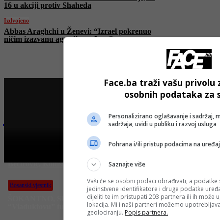
16 u akciji protiv Shaheda
Izdvojeno
Abbas Araghchi u Ženevi: “Izrael pokrenuo
ničim izazvanu agresiju na Iran”
Face.ba traži vašu privolu 
osobnih podataka za s
Najnovije na Face TV
Personalizirano oglašavanje i sadržaj, m
sadržaja, uvidi u publiku i razvoj usluga
Bosanski vjestnik
Pohrana i/ili pristup podacima na uređa
Ko je “hapio” 113 miliona KM?! Kajganić najavio hapšenja:
Bećirović, Komšić i Cvijanović na meti!
Saznajte više
Vaši će se osobni podaci obrađivati, a podatke 
Bosanski vjestnik
jedinstvene identifikatore i druge podatke uređ
dijeliti te im pristupati 203 partnera ili ih može
ŠOKANTNO, SKANDALOZNO! Ko je finansirao
lokacija. Mi i naši partneri možemo upotrebljav
“Viaduktovu” tužbu tešku 113 miliona KM i “uništio” BiH?!
J
geolociranju.
Popis partnera.
n