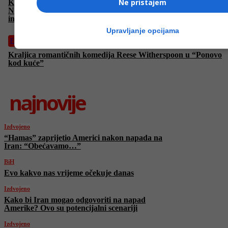
Ne pristajem
Koliko su naši “zaštićeni” podaci zapravo zaštićeni?
Nevjerovatno napeta i intenzivna akcija o opasnostima
interneta
Upravljanje opcijama
Film
Kraljica romantičnih komedija Reese Witherspoon u “Ponovo
kod kuće”
najnovije
Izdvojeno
“Hamas” zaprijetio Americi nakon napada na
Iran: “Obećavamo…”
BiH
Evo kakvo nas vrijeme očekuje danas
Izdvojeno
Kako bi Iran mogao odgovoriti na napad
Amerike? Ovo su potencijalni scenariji
Izdvojeno