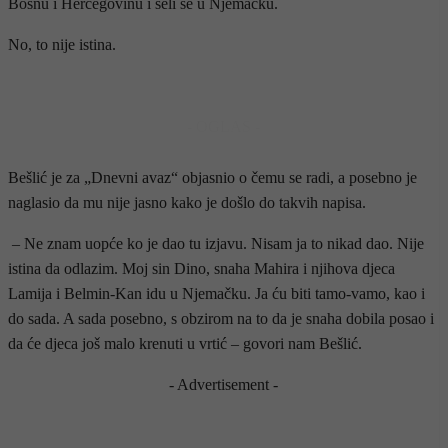
Bosnu i Hercegovinu i seli se u Njemačku.
No, to nije istina.
- OGLAS -
Bešlić je za „Dnevni avaz“ objasnio o čemu se radi, a posebno je
naglasio da mu nije jasno kako je došlo do takvih napisa.
– Ne znam uopće ko je dao tu izjavu. Nisam ja to nikad dao. Nije
istina da odlazim. Moj sin Dino, snaha Mahira i njihova djeca
Lamija i Belmin-Kan idu u Njemačku. Ja ću biti tamo-vamo, kao i
do sada. A sada posebno, s obzirom na to da je snaha dobila posao i
da će djeca još malo krenuti u vrtić – govori nam Bešlić.
- Advertisement -