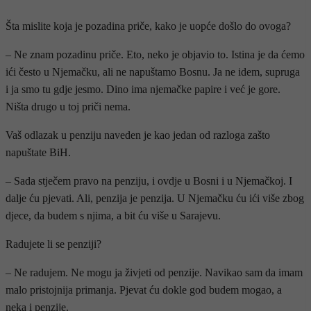
Šta mislite koja je pozadina priče, kako je uopće došlo do ovoga?
– Ne znam pozadinu priče. Eto, neko je objavio to. Istina je da ćemo
ići često u Njemačku, ali ne napuštamo Bosnu. Ja ne idem, supruga
i ja smo tu gdje jesmo. Dino ima njemačke papire i već je gore.
Ništa drugo u toj priči nema.
Vaš odlazak u penziju naveden je kao jedan od razloga zašto
napuštate BiH.
– Sada stječem pravo na penziju, i ovdje u Bosni i u Njemačkoj. I
dalje ću pjevati. Ali, penzija je penzija. U Njemačku ću ići više zbog
djece, da budem s njima, a bit ću više u Sarajevu.
Radujete li se penziji?
– Ne radujem. Ne mogu ja živjeti od penzije. Navikao sam da imam
malo pristojnija primanja. Pjevat ću dokle god budem mogao, a
neka i penzije.