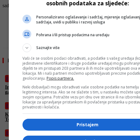
osobnih podataka za sljedeće:
sada bitno nešto.
Personalizirano oglašavanje i sadržaj, mjerenje oglašavanj
- OGLAS -
sadržaja, uvidi u publiku i razvoj usluga
Pohrana i/ili pristup podacima na uređaju
Saznajte više
Vaši će se osobni podaci obrađivati, a podatke s vašeg uređaja (ko
Pročitajte još
jedinstvene identifikatore i druge podatke uređaja) mogu pohranjiv
dijeliti te im pristupati 203 partnera ili ih može upotrebljavati ova
lokacija. Mi i naši partneri možemo upotrebljavati precizne podat
geolociranju.
Popis partnera.
Film
Imate loš dan na poslu? Ili kući? Ben u “Šta se upravo desilo”
Neki dobavljači mogu obrađivati vaše osobne podatke na temelju
garantovano ima gori
legitimnog interesa. Ako se ne slažete s tim, u nastavku možete upr
svojim opcijama. Potražite vezu pri dnu ove stranice ili na izborni
lokacije za upravljanje pristankom ili povlačenje pristanka u post
Film
privatnosti i kolačića.
Kada se tehnologija sudari sa željom za “internet-slavom”:
Tehnološki triler “Krug” u subotu na FACE TV
Pristajem
Film