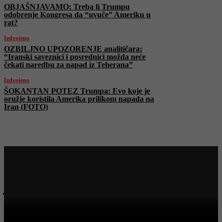
OBJAŠNJAVAMO: Treba li Trumpu
odobrenje Kongresa da “uvuče” Ameriku u
rat?
Izdvojeno
OZBILJNO UPOZORENJE analitičara:
“Iranski saveznici i posrednici možda neće
čekati naredbu za napad iz Teherana”
Izdvojeno
ŠOKANTAN POTEZ Trumpa: Evo koje je
oružje koristila Amerika prilikom napada na
Iran (FOTO)
Najnovije na Face TV
Bosanski vjestnik