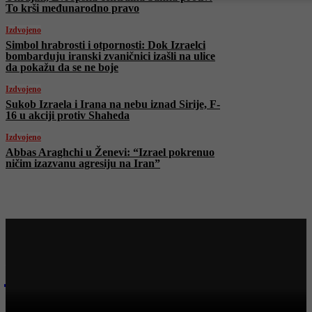
To krši međunarodno pravo
Izdvojeno
Simbol hrabrosti i otpornosti: Dok Izraelci
bombarduju iranski zvaničnici izašli na ulice
da pokažu da se ne boje
Izdvojeno
Sukob Izraela i Irana na nebu iznad Sirije, F-
16 u akciji protiv Shaheda
Izdvojeno
Abbas Araghchi u Ženevi: “Izrael pokrenuo
ničim izazvanu agresiju na Iran”
Najnovije na Face TV
Bosanski vjestnik