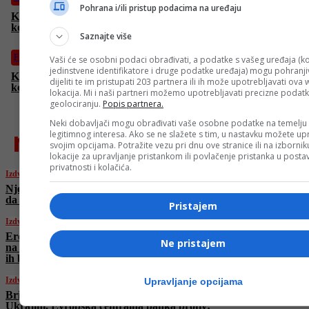
Pohrana i/ili pristup podacima na uređaju
Kraljica romantičnih komedija Reese Witherspoon u “Ponovo
kod kuće”
Saznajte više
Film
Vaši će se osobni podaci obrađivati, a podatke s vašeg uređaja (ko
jedinstvene identifikatore i druge podatke uređaja) mogu pohranjiv
Koliko daleko je jedan čovjek spreman da ode da osveti ubistvo
dijeliti te im pristupati 203 partnera ili ih može upotrebljavati ova
kćerke? “Vendetta” samo na programu Face TV
lokacija. Mi i naši partneri možemo upotrebljavati precizne podat
geolociranju.
Popis partnera.
Neki dobavljači mogu obrađivati vaše osobne podatke na temelju
najnovije
legitimnog interesa. Ako se ne slažete s tim, u nastavku možete upr
svojim opcijama. Potražite vezu pri dnu ove stranice ili na izborni
lokacije za upravljanje pristankom ili povlačenje pristanka u post
privatnosti i kolačića.
Izdvojeno
Njemačka povećava uvoz kazahstanske nafte
da bi smanjila ovisnost o Rusiji
Pristajem
Izdvojeno
Erdogan osudio izraelske nehumane napade
Ne pristajem
na Gazu: Ljudi čekaju na komad hljeba dok
ih brutalno napadaju
Izdvojeno
Upravljanje opcijama
Brisel planira rusku zamrznutu imovinu dati
Ukrajini, Evropska centralna banka protiv: