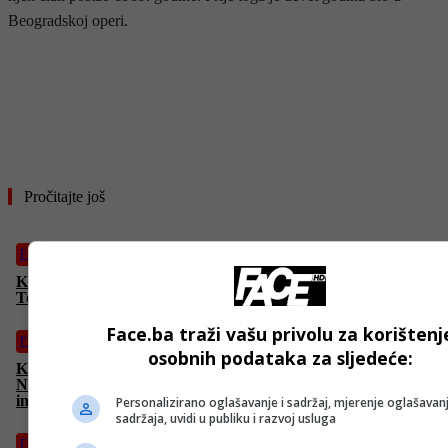
Beogradskoj operi.
- OGLAS -
Pročitajte još
Film
Kada se tehnologija sudari sa željom za “internet-slavom”:
Tehnološki triler “Krug” u subotu na FACE TV
Face.ba traži vašu privolu za korištenj
Film
osobnih podataka za sljedeće:
Koliko su naši “zaštićeni” podaci zapravo zaštićeni?
Nevjerovatno napeta i intenzivna akcija o opasnostima
interneta
Personalizirano oglašavanje i sadržaj, mjerenje oglašavanj
sadržaja, uvidi u publiku i razvoj usluga
Film