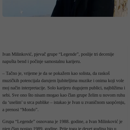
Ivan Milinković, pjevač grupe “Legende”, poslije tri decenije
napušta bend i počinje samostalnu karijeru.
– Tačno je, vrijeme je da se pokažem kao solista, da raskoš
muzičkih potencijala darujem ljubiteljima muzike i onima koji vole
moj način interpretacije. Solo karijeru dugujem publici, najbližima i
sebi. Sve ono što nisam mogao kao član grupe želim u novom ruhu
da ‘uselim’ u srca publike – istakao je Ivan u zvaničnom saopćenju,
a prenosi “Mondo”.
Grupa “Legende” osnovana je 1988. godine, a Ivan Milinković je
njen član postao 1989. godine. Prije toga je devet godina bio u