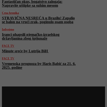
Fantastičan okus, bogatstvo zalogaja:
Napravite uštipke sa suhim mesom
Crna hronika
STRAVIČNA NESREĆA u Brazilu! Zapalio
se balon na vrući zrak, poginulo osam osoba
Izdvojeno
Iranci uhapsili njemačko-izraelskog
državljanina zbog špijunaže
FACE TV
Minute sreće by Lutrija BiH
FACE TV
Vremenska prognoza by Haris Babić za 21. 6.
2025. godine
Najnovije na Face TV