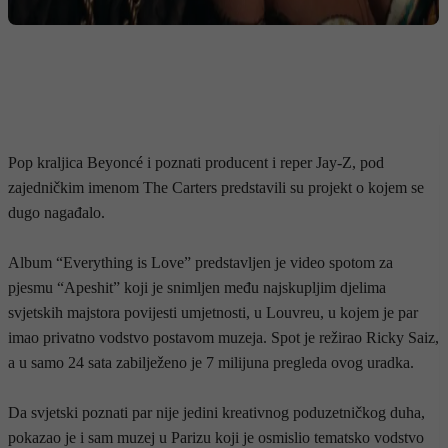
Pop kraljica Beyoncé i poznati producent i reper Jay-Z, pod
zajedničkim imenom The Carters predstavili su projekt o kojem se
dugo nagađalo.
Album “Everything is Love” predstavljen je video spotom za
pjesmu “Apeshit” koji je snimljen među najskupljim djelima
svjetskih majstora povijesti umjetnosti, u Louvreu, u kojem je par
imao privatno vodstvo postavom muzeja. Spot je režirao Ricky Saiz,
a u samo 24 sata zabilježeno je 7 milijuna pregleda ovog uradka.
Da svjetski poznati par nije jedini kreativnog poduzetničkog duha,
pokazao je i sam muzej u Parizu koji je osmislio tematsko vodstvo