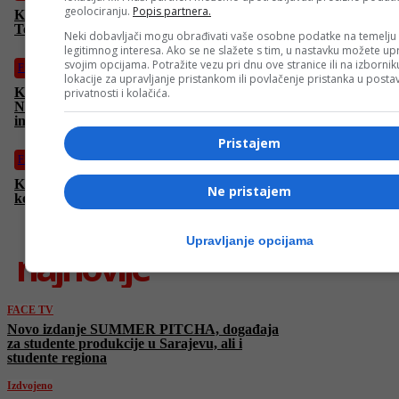
geolociranju.
Popis partnera.
Kada se tehnologija sudari sa željom za “internet-slavom”:
Tehnološki triler “Krug” u subotu na FACE TV
Neki dobavljači mogu obrađivati vaše osobne podatke na temelju
legitimnog interesa. Ako se ne slažete s tim, u nastavku možete upr
svojim opcijama. Potražite vezu pri dnu ove stranice ili na izborni
Film
lokacije za upravljanje pristankom ili povlačenje pristanka u post
Koliko su naši “zaštićeni” podaci zapravo zaštićeni?
privatnosti i kolačića.
Nevjerovatno napeta i intenzivna akcija o opasnostima
interneta
Pristajem
Film
Kraljica romantičnih komedija Reese Witherspoon u “Ponovo
Ne pristajem
kod kuće”
Upravljanje opcijama
najnovije
FACE TV
Novo izdanje SUMMER PITCHA, događaja
za studente produkcije u Sarajevu, ali i
studente regiona
Izdvojeno