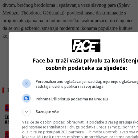
divom, bračnog brodoloma i spašavanja veze slavnog para (Splav
Meduze, Théodorea Géricaulta), povijesti rasne diskriminacije s
brojnim aluzijama na trenutnu američku svakodnevicu, do činjenice
da se ovi glazbenici smatraju modernim ikonama popularne kulture
koje u spotu stoje ravnopravne pred slavnom slikom Mona Lise.
- OGLAS -
Face.ba traži vašu privolu za korištenj
osobnih podataka za sljedeće:
Personalizirano oglašavanje i sadržaj, mjerenje oglašavanj
sadržaja, uvidi u publiku i razvoj usluga
Pročitajte još
Pohrana i/ili pristup podacima na uređaju
Film
Saznajte više
Imate loš dan na poslu? Ili kući? Ben u “Šta se upravo desilo”
garantovano ima gori
Vaši će se osobni podaci obrađivati, a podatke s vašeg uređaja (ko
jedinstvene identifikatore i druge podatke uređaja) mogu pohranjiv
dijeliti te im pristupati 203 partnera ili ih može upotrebljavati ova
Film
lokacija. Mi i naši partneri možemo upotrebljavati precizne podat