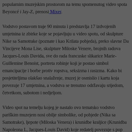
popularnim muzejskim prostorom na temu spomenutog video spota
Beyoncé i Jay-Z, prenosi
Mixer
.
Vodstvo postavom traje 90 minuta i predstavlja 17 izdvojenih
umjetnina iz zbirke koje se pojavljuju u video spotu, od skulpture
Nike sa Samotrake (poznate i kao Krilata pobjeda), preko slavne Da
Vincijeve Mona Lise, skulpture Miloske Venere, brojnih radova
Jacques-Louis Davida, sve do rada francuske slikarice Marie-
Guillemine Benoist, portreta robinje koji je postao simbol
emancipacije i borbe protiv ropstva, seksizma i rasizma. Kako bi
posjetiteljima olakšao snalaženje, muzej je osmislio i kartu koja
povezuje 17 umjetnina, a vodstva se trenutno održavaju srijedom,
četvrtkom, subotom i nedjeljom.
Video spot na temelju kojeg je nastalo ovo tematsko vodstvo
pariškim muzejem nosi obilje simbolike, od pobjede (Nika sa
Samotrake), ljepote (Miloska Venera) i krunidbe kraljice (Krunidba
Napoleona I., Jacques-Louis David) koje redatelj povezuje s pop