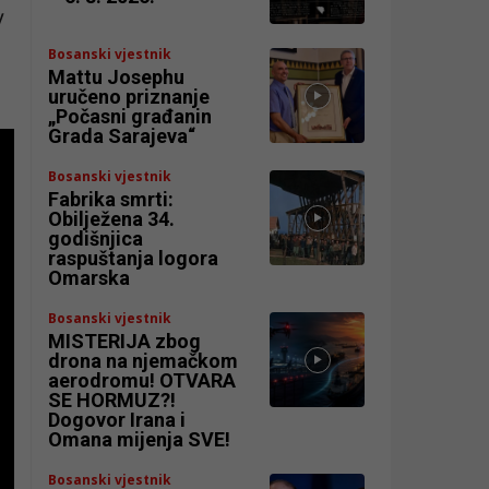
y
Bosanski vjestnik
Mattu Josephu
uručeno priznanje
„Počasni građanin
Grada Sarajeva“
Bosanski vjestnik
Fabrika smrti:
Obilježena 34.
godišnjica
raspuštanja logora
Omarska
Bosanski vjestnik
MISTERIJA zbog
drona na njemačkom
aerodromu! OTVARA
SE HORMUZ?!
Dogovor Irana i
Omana mijenja SVE!
Bosanski vjestnik