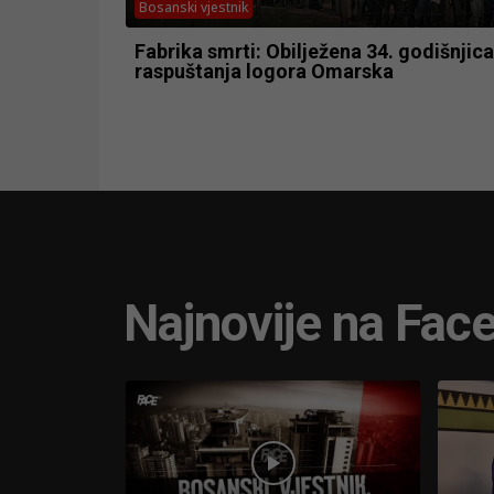
Bosanski vjestnik
Fabrika smrti: Obilježena 34. godišnjica
raspuštanja logora Omarska
Najnovije na Fac