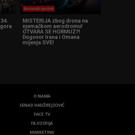
Bosanski vjestnik
 34.
MISTERIJA zbog drona na
ogora
njemačkom aerodromu!
OTVARA SE HORMUZ?!
Dogovor Irana i Omana
mijenja SVE!
O NAMA
SENAD HADŽIFEJZOVIĆ
FACE TV
FILOZOFIJA
MARKETING