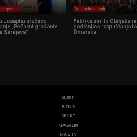
ki vjestnik
Bosanski vjestnik
u Josephu uručeno
Fabrika smrti: Obilježena
anje „Počasni građanin
godišnjica raspuštanja l
a Sarajeva“
Omarska
VIJESTI
BIZNIS
SPORT
MAGAZIN
FACE TV