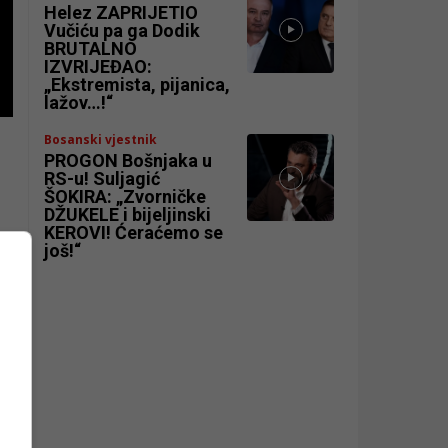
Helez ZAPRIJETIO
Vučiću pa ga Dodik
BRUTALNO
IZVRIJEĐAO:
„Ekstremista, pijanica,
lažov…!“
Bosanski vjestnik
PROGON Bošnjaka u
RS-u! Suljagić
ŠOKIRA: „Zvorničke
DŽUKELE i bijeljinski
KEROVI! Ćeraćemo se
još!“