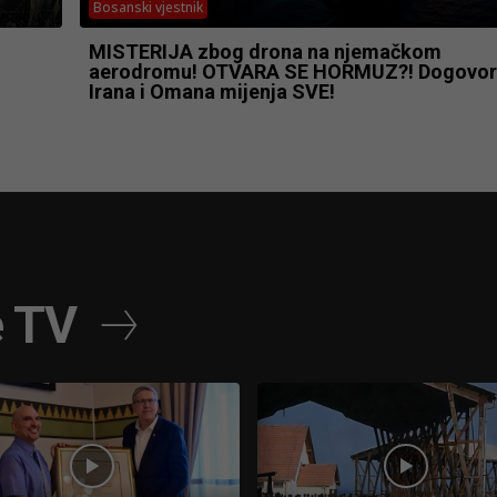
Bosanski vjestnik
MISTERIJA zbog drona na njemačkom
aerodromu! OTVARA SE HORMUZ?! Dogovor
Irana i Omana mijenja SVE!
e TV