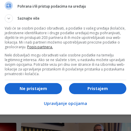
Pohrana i/ili pristup podacima na uređaju
Saznajte više
Vaši će se osobni podaci obrađivati, a podatke s vašeg uređaja (kolačiće,
jedinstvene identifikatore i druge podatke uređaja) mogu pohranjivati,
dijeliti te im pristupati 203 partnera ili ih može upotrebljavati ova web-
lokacija. Mi i naši partneri možemo upotrebljavati precizne podatke o
geolociranju.
Popis partnera.
ditelj, također je veliki fan ove serije. On je prava osoba
Neki dobavljači mogu obrađivati vaše osobne podatke na temelju
erziju”, rekao je Michael Ouvelin, predsjednik
Adult Swima
legitimnog interesa. Ako se ne slažete s tim, u nastavku možete upravljati
svojim opcijama. Potražite vezu pri dnu ove stranice ili na izborniku web-
lokacije za upravljanje pristankom ili povlačenje pristanka u postavkama
iti prikazana 15. augusta u 12.00 sati na
Adult Swim
kanalu
privatnosti i kolačića.
- OGLAS -
Ne pristajem
Pristajem
Upravljanje opcijama